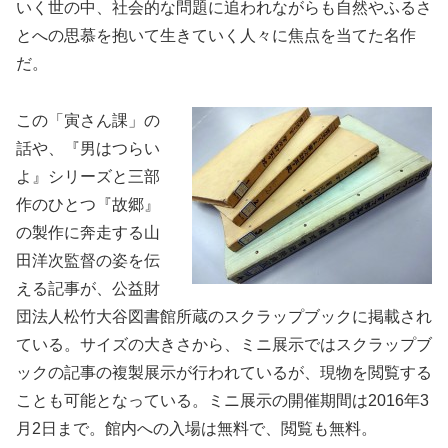
いく世の中、社会的な問題に追われながらも自然やふるさ
とへの思慕を抱いて生きていく人々に焦点を当てた名作
だ。
この「寅さん課」の
話や、『男はつらい
よ』シリーズと三部
作のひとつ『故郷』
の製作に奔走する山
田洋次監督の姿を伝
える記事が、公益財
団法人松竹大谷図書館所蔵のスクラップブックに掲載され
ている。サイズの大きさから、ミニ展示ではスクラップブ
ックの記事の複製展示が行われているが、現物を閲覧する
ことも可能となっている。ミニ展示の開催期間は2016年3
月2日まで。館内への入場は無料で、閲覧も無料。