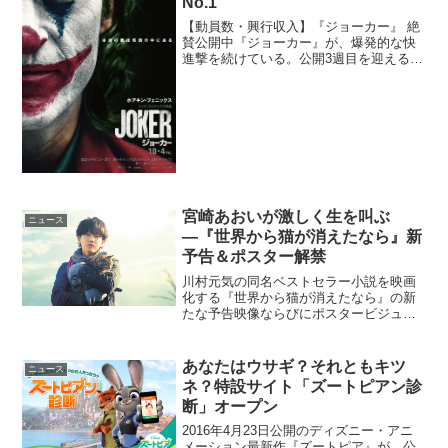
No.1”
【動員数・興行収入】『ジョーカー』 絶
賛公開中『ジョーカー』が、爆発的な快
進撃を続けている。公開3週目を迎える週
末も動員数1,845,043人、興行収入
2,720,157,750円と30億円を目前に、週末
ランキングで3週連続のNo....
宮崎あおいが激しく生を叫ぶ
ニュース
―『世界から猫が消えたなら』新
予告＆ポスター解禁
川村元気の同名ベストセラー小説を映画
化する『世界から猫が消えたなら』の新
たな予告映像ならびにポスタービジュア
ルが解禁となった。“せか猫”新予告＆新ポ
スタービジュアル解禁！主人公（佐藤
健）は30歳の郵便配達員。愛猫キャベツ
あなたはウサギ？それともキツ
ニュース
とふたりぐらし。母（...
ネ？特設サイト「ズートピアン診
断」オープン
2016年4月23日公開のディズニー・アニ
メーション最新作『ズートピア』が、公