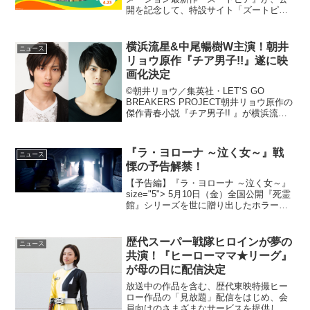
開を記念して、特設サイト「ズートピア
ン診断」を開設した。あなたもズートピ
アの一員に？映画『ズートピア』が特設
サイト開設動物が人間のように暮らす大
横浜流星&中尾暢樹W主演！朝井
ニュース
都会、ズートピア。...
リョウ原作『チア男子!!』遂に映
画化決定
©朝井リョウ／集英社・LET’S GO
BREAKERS PROJECT朝井リョウ原作の
傑作青春小説『チア男子!! 』が横浜流
星、中尾暢樹のW主演で映画化されるこ
とが決定した。©朝井リョウ／集英社原
作となる「チア男子!!」は朝井リョウが大
『ラ・ヨローナ ～泣く女～』戦
ニュース
学...
慄の予告解禁！
【予告編】『ラ・ヨローナ ～泣く女～』
size="5"> 5月10日（金）全国公開『死霊
館』シリーズを世に贈り出したホラーの
天才ジェームズ・ワン最新作『ラ・ヨロ
ーナ ～泣く女～』より予告編が到着し
た。「僕らがよく観るタイプのホラーと
歴代スーパー戦隊ヒロインが夢の
ニュース
は一線を...
共演！『ヒーローママ★リーグ』
が母の日に配信決定
放送中の作品を含む、歴代東映特撮ヒー
ロー作品の「見放題」配信をはじめ、会
員向けのさまざまなサービスを提供して