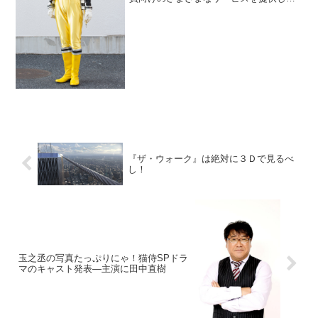
いる公式アプリ「東映特撮ファンクラ
ブ」。そのアプリにて、オリジナル作品
『ヒーローママ★リーグ』を製作し、
「母の日」=5月...
『ザ・ウォーク』は絶対に３Ｄで見るべ
し！
玉之丞の写真たっぷりにゃ！猫侍SPドラ
マのキャスト発表―主演に田中直樹