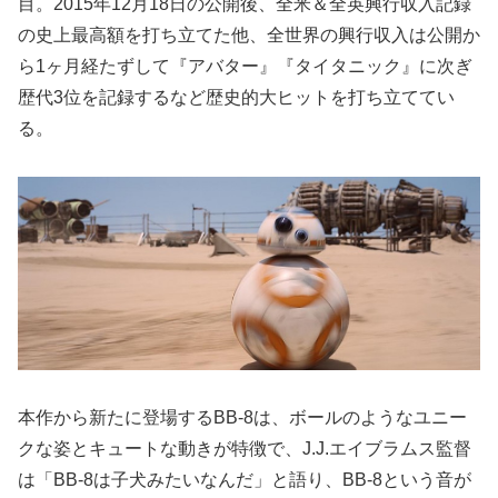
目。2015年12月18日の公開後、全米＆全英興行収入記録
の史上最高額を打ち立てた他、全世界の興行収入は公開か
ら1ヶ月経たずして『アバター』『タイタニック』に次ぎ
歴代3位を記録するなど歴史的大ヒットを打ち立ててい
る。
本作から新たに登場するBB-8は、ボールのようなユニー
クな姿とキュートな動きが特徴で、J.J.エイブラムス監督
は「BB-8は子犬みたいなんだ」と語り、BB-8という音が