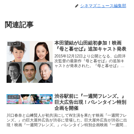
シネマズニュース編集部
関連記事
本田望結が山田組初参加！映画
ニュース
『母と暮せば』追加キャスト発表
2015年12月12日より公開となる、山田洋
次監督の最新作『母と暮せば』の追加キ
ャストが発表された。『母と暮せば』
は、広島を舞台にした故・井上ひさしの
『父と暮せば』と対になる物語をコンセ
プトに、山田洋次監督が長崎を舞台に描
いたヒューマンドラ...
渋谷駅前に『一週間フレンズ。』
ニュース
巨大広告出現！バレンタイン特別
企画を開催
川口春奈と山﨑賢人が初共演にしてW主演を果たす映画『一週間フレ
ンズ。』の巨大屋外広告が渋谷に登場した。巨大屋外広告が渋谷に出
現！映画『一週間フレンズ。』バレンタイン特別企画映画『一週間フ
レンズ。』は、累計発行部数150万部を超える葉月抹茶の...