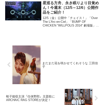
星巡る方舟、永き眠りより目覚め
（遠藤憲一）を殺人者...
ニュース
ん！今週末（12/5～12/6）公開作
品をご紹介！
12/5（金）公開中「チェイス！」「Over
The L'Arc-en-Ciel」「BUMP OF
CHICKEN “WILLPOLIS 2014” 劇場版」
12/6（土）公開「宇宙戦艦ヤマト2199 星
巡る方舟」「メビウス」「超能力研究
部...
まだまだ花を咲かせてくれそうな 三田佳
子
蛭子能収主演『任侠野郎』主題歌に
ARCHAIC RAG STOREが決定！