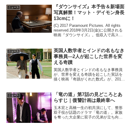
『ダウンサイズ』本予告＆新場面
ニュース
写真解禁！マット・デイモン身長
13cmに！
(C) 2017 Paramount Pictures. All rights
reserved.2018年3月2日(金)に公開される
映画『ダウンサイズ』。低収入で高スト
レスの日々を送るマット・デイモン演じ
るポールが、＜ダウンサイズ＞された...
英国人数学者とインドの名もなき
ニュース
事務員―2人が起こした世界を変
える奇蹟
英国人数学者とインドの名もなき事務員
が、世界を変える奇蹟を起こした実話を
描く映画『奇蹟がくれた数式』が、2016
年10月より日本公開されることがあきら
かとなった。映画『奇蹟がくれた数式』
公開決定1914年、英国。ケンブリッジ大
「竜の道」第7話の見どころとあ
ニュース
学の数学者ハー...
らすじ｜復讐計画は最終章へ
玉木宏と高橋一生の初共演にして、整形
双子役が話題のドラマ「竜の道」。家族
を奪った大企業に双子の兄弟が立ち向か
う復讐サスペンスの第7話が9月8日に放送
される。竜一（玉木宏）と竜二（高橋一
生）の復讐計画はついに最終章へ。源平