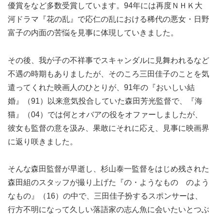
優賞をなど多数受賞しています。94年には再度ＮＨＫ大
河ドラマ『花の乱』で応仁の乱における稀代の悪女・日野
富子の内面の苦悩を見事に体現していきました。
その後、我が子の不祥事でスキャンダルに見舞われるなど
不遇の時期もありましたが、そのころ三田佳子のことを気
遣ってくれた映画人のひとりが、91年の『おいしい結
婚』（91）以来意気投合していた森田芳光監督で、『海
猫』（04）では何とオバアの役をオファーしましたが、
彼女も監督の意を汲み、果敢にそれに応え、見事に映画界
に返り咲きました。
そんな森田監督が早逝し、杉山泰一監督をはじめ残された
森田組のスタッフが撮り上げた『の・ようなもの のよう
なもの』（16）の中で、三田佳子扮するスポンサーは、
行方不明になって久しい落語家の志ん魚に会いたいとつぶ