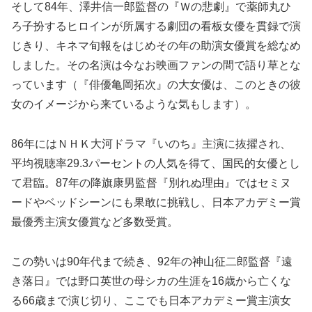
そして84年、澤井信一郎監督の『Ｗの悲劇』で薬師丸ひ
ろ子扮するヒロインが所属する劇団の看板女優を貫録で演
じきり、キネマ旬報をはじめその年の助演女優賞を総なめ
しました。その名演は今なお映画ファンの間で語り草とな
っています（『俳優亀岡拓次』の大女優は、このときの彼
女のイメージから来ているような気もします）。
86年にはＮＨＫ大河ドラマ『いのち』主演に抜擢され、
平均視聴率29.3パーセントの人気を得て、国民的女優とし
て君臨。87年の降旗康男監督『別れぬ理由』ではセミヌ
ードやベッドシーンにも果敢に挑戦し、日本アカデミー賞
最優秀主演女優賞など多数受賞。
この勢いは90年代まで続き、92年の神山征二郎監督『遠
き落日』では野口英世の母シカの生涯を16歳から亡くな
る66歳まで演じ切り、ここでも日本アカデミー賞主演女