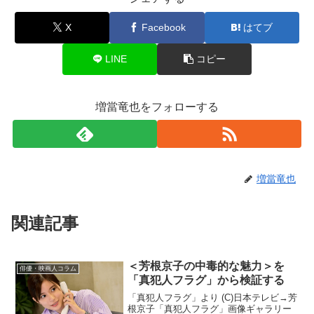
X
Facebook
はてブ
LINE
コピー
増當竜也をフォローする
増當竜也
関連記事
＜芳根京子の中毒的な魅力＞を
俳優・映画人コラム
「真犯人フラグ」から検証する
「真犯人フラグ」より (C)日本テレビ→芳
根京子「真犯人フラグ」画像ギャラリー