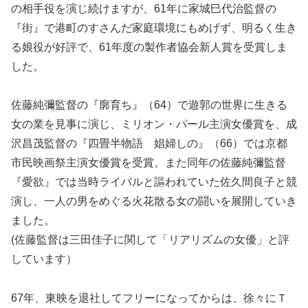
の相手役を演じ続けますが、61年に家城巳代治監督の
『街』で港町のすさんだ家庭環境にもめげず、明るく生き
る娘役が好評で、61年度の製作者協会新人賞を受賞しま
した。
佐藤純彌監督の『廓育ち』（64）で遊郭の世界に生きる
女の業を見事に演じ、ミリオン・パール主演女優賞を、成
沢昌茂監督の『四畳半物語 娼婦しの』（66）では京都
市民映画祭主演女優賞を受賞。また同年の佐藤純彌監督
『愛欲』では当時ライバルと謳われていた佐久間良子と競
演し、一人の男をめぐる火花散る女の闘いを展開していき
ました。
(佐藤監督は三田佳子に関して「リアリズムの女優」と評
しています）
67年、東映を退社してフリーになってからは、徐々にＴ