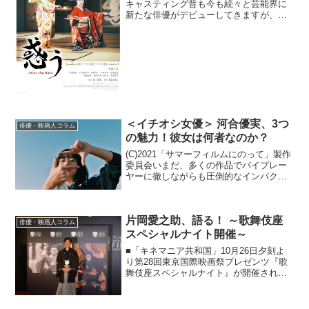
キャスティング昔も今も続々と芸能界に
新たな俳優がデビューしてきますが、そ
の中で誰に注目していくか、そのつどの
作品との出会いによって大きく変わって
いくことでしょう。今回、ひとりの新進
若手女優を紹介したい...
＜イチオシ女優＞ 河合優実、3つ
俳優・映画人コラム
の魅力！彼女は何者なのか？
(C)2021「サマーフィルムにのって」製作
委員会いまだ、多くの作品でバイプレー
ヤーに徹しながらも圧倒的なインパクト
を残す新人女優がいる。彼女の名前は河
合優実。俳優デビューわずか3年という短
期間でありながら、名だたるキャストが
片岡愛之助、語る！ ～歌舞伎座
揃う秀作の数々...
俳優・映画人コラム
スペシャルナイト開催～
■「キネマニア共和国」10月26日夕刻よ
り第28回東京国際映画祭プレゼンツ『歌
舞伎座スペシャルナイト』が開催され
た。第2回目となる本年は、片岡愛之助に
よる歌舞伎舞踊『雨の五郎』の上演と、
名匠・黒澤明監督が終戦直後に『勧進