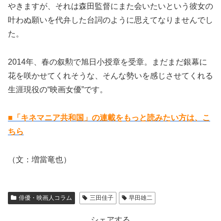
やきますが、それは森田監督にまた会いたいという彼女の
叶わぬ願いを代弁した台詞のように思えてなりませんでし
た。
2014年、春の叙勲で旭日小授章を受章。まだまだ銀幕に
花を咲かせてくれそうな、そんな勢いを感じさせてくれる
生涯現役の“映画女優”です。
■「キネマニア共和国」の連載をもっと読みたい方は、こ
ちら
（文：増當竜也）
俳優・映画人コラム
三田佳子
早田雄二
シェアする