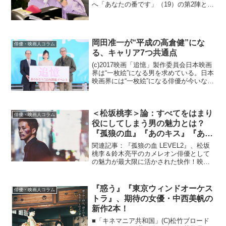
へ「あなたの番です」（19）の第2陣とし
て、毎週日曜夜、世間を迷宮に陥れてい
る「真犯人フラグ」が今、話題だ。「あ
なたの番です」に引き続き、2クールに渡
っての放送と...
岡田准一が“平成の高倉健”にな
俳優・映画人コラム
る、キャリア7つ共通点
(c)2017映画「追憶」製作委員会日本映画
界は“一枚絵”になる男を求めている。日本
映画界には“一枚絵”になる俳優が今いな
い。かつての日本映画黄金期でいえば、
三船敏郎、石原裕次郎そして高倉健がい
た。そして、今、このポジションに最も
＜松坂桃李＞論：すべてをはまり
近い俳優が...
俳優・映画人コラム
役にしてしまう男の魅力とは？
『孤狼の血』『あのキス』『あの
頃。』……
関連記事：『孤狼の血 LEVEL2』、松坂
桃李＆鈴木亮平のカメレオン俳優として
の魅力が最大限に活かされた快作！映画
『孤狼の血 LEVEL2』での主演が話題を
呼んでいる松坂桃李。個人的に5～6年前
まで彼のイメージは「さわやかな好青
『惑う』『東京ウィンドオーケス
俳優・映画人コラム
年」「真面...
トラ』、期待の女優・中西美帆の
新作2本！
■「キネマニア共和国」(C)松竹ブロード