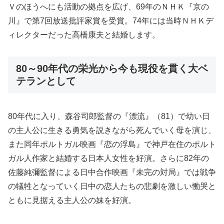
Ｖのほうへにも活動の拠点を広げ、69年のＮＨＫ『京の
川』で第7回放送批評家賞を受賞。74年には当時ＮＨＫデ
ィレクターだった高橋康夫と結婚します。
80～90年代の栄光から今も現役を貫く大ベ
テランとして
80年代に入り、森谷司郎監督の『漂流』（81）で幼い日
の主人公に生きる勇気を説きながら死んでいく母を演じ、
また同年ポルトガル映画『恋の浮島』で神戸在住のポルト
ガル人作家と結婚する日本人女性を好演。さらに82年の
佐藤純彌監督による日中合作映画『未完の対局』では戦争
の犠牲となっていく日中の恋人たちの悲劇を激しい慟哭と
ともに見据える主人公の妹を好演。