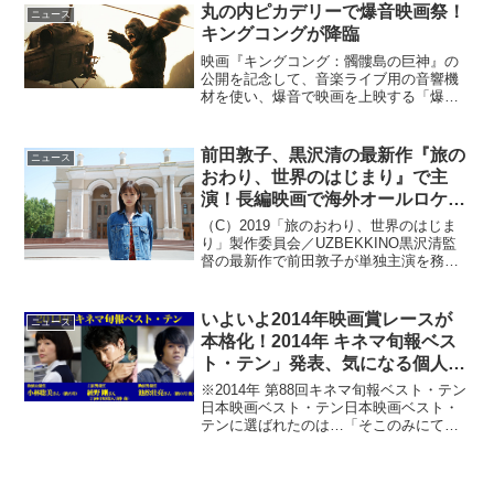
し大ヒット作品となった。そんな人気シ
丸の内ピカデリーで爆音映画祭！
ニュース
リーズ最新作『妻...
キングコングが降臨
映画『キングコング：髑髏島の巨神』の
公開を記念して、音楽ライブ用の音響機
材を使い、爆音で映画を上映する「爆音
映画祭」が、丸の内ピカデリーにて開催
されることが明らかとなった。映画『キ
ングコング：髑髏島の巨神』爆音上映決
前田敦子、黒沢清の最新作『旅の
ニュース
定！それは簡単な任務のは...
おわり、世界のはじまり』で主
演！長編映画で海外オールロケに
初挑戦
（C）2019「旅のおわり、世界のはじま
り」製作委員会／UZBEKKINO黒沢清監
督の最新作で前田敦子が単独主演を務め
ることが明らかになった。作品タイトル
は『旅のおわり、世界のはじまり』に正
式決定し、2019年に全国公開される。本
いよいよ2014年映画賞レースが
ニュース
作は、日本...
本格化！2014年 キネマ旬報ベス
ト・テン」発表、気になる個人賞
は…?!
※2014年 第88回キネマ旬報ベスト・テン
日本映画ベスト・テン日本映画ベスト・
テンに選ばれたのは…「そこのみにて光
輝く」「0.5ミリ」「紙の月」「野のなな
なのか」「ぼくたちの家族」「小さいお
うち」「私の男」「百円の恋」「水の声