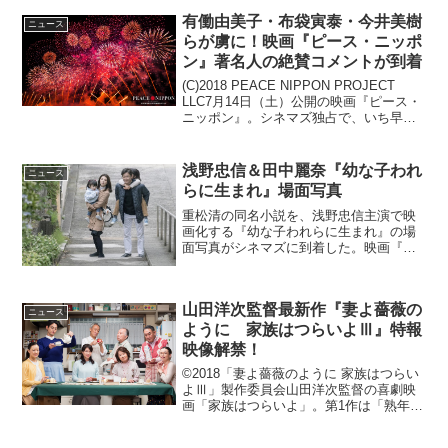
有働由美子・布袋寅泰・今井美樹
ニュース
らが虜に！映画『ピース・ニッポ
ン』著名人の絶賛コメントが到着
(C)2018 PEACE NIPPON PROJECT
LLC7月14日（土）公開の映画『ピース・
ニッポン』。シネマズ独占で、いち早く
本作を鑑賞した各界の著名人たちの絶賛
コメントと未公開場面写真が到着した。
本作は、数年間に一度だけ、"一期...
浅野忠信＆田中麗奈『幼な子われ
ニュース
らに生まれ』場面写真
重松清の同名小説を、浅野忠信主演で映
画化する『幼な子われらに生まれ』の場
面写真がシネマズに到着した。映画『幼
な子われらに生まれ』から、場面写真が
到着バツイチ子持ちで再婚した中年サラ
リーマンの主人公・信(浅野忠信)。2度目
山田洋次監督最新作『妻よ薔薇の
の妻・奈苗(田中麗奈...
ニュース
ように 家族はつらいよⅢ』特報
映像解禁！
©2018「妻よ薔薇のように 家族はつらい
よⅢ」製作委員会山田洋次監督の喜劇映
画「家族はつらいよ」。第1作は「熟年離
婚」、第２作では「無縁社会」をテーマ
に日本中の家族を持つ多くの人々が共感