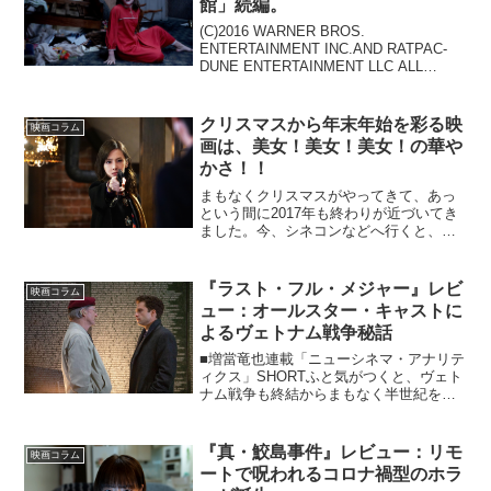
館」続編。
(C)2016 WARNER BROS.
ENTERTAINMENT INC.AND RATPAC-
DUNE ENTERTAINMENT LLC ALL
RIGHTS RESERVED前作「死霊館」を遥
かに上回る恐怖と、観客の高評価を引っ
さ...
クリスマスから年末年始を彩る映
映画コラム
画は、美女！美女！美女！の華や
かさ！！
まもなくクリスマスがやってきて、あっ
という間に2017年も終わりが近づいてき
ました。今、シネコンなどへ行くと、
2018年を最初に飾る正月映画が次々と公
開されているところ。劇場に貼りめぐら
されたポスターも、いつもより華やかに
『ラスト・フル・メジャー』レビ
映画コラム
感じられますが……...
ュー：オールスター・キャストに
よるヴェトナム戦争秘話
■増當竜也連載「ニューシネマ・アナリテ
ィクス」SHORTふと気がつくと、ヴェト
ナム戦争も終結からまもなく半世紀を迎
えようとしています。この間に数限りな
く、アメリカは初の大敗を喫した戦争を
題材にした映画を作り続けてきました。
『真・鮫島事件』レビュー：リモ
映画コラム
そしてここにまた新...
ートで呪われるコロナ禍型のホラ