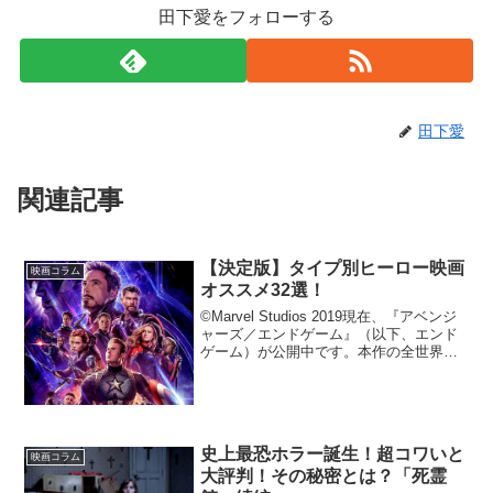
田下愛をフォローする
田下愛
関連記事
【決定版】タイプ別ヒーロー映画
映画コラム
オススメ32選！
©Marvel Studios 2019現在、『アベンジ
ャーズ／エンドゲーム』（以下、エンド
ゲーム）が公開中です。本作の全世界の
興行収入は公開からわずか5日で10億ドル
を突破し映画史上の新記録を樹立、さら
に映画情報サービスのIMDbでは30...
史上最恐ホラー誕生！超コワいと
映画コラム
大評判！その秘密とは？「死霊