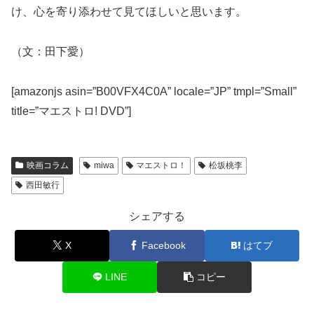
け、心を寄り添わせて見てほしいと思います。
（文：田下愛）
[amazonjs asin=”B00VFX4C0A” locale=”JP” tmpl=”Small”
title=”マエストロ! DVD”]
映画コラム
miwa
マエストロ！
松坂桃李
西田敏行
シェアする
X
Facebook
はてブ
LINE
コピー