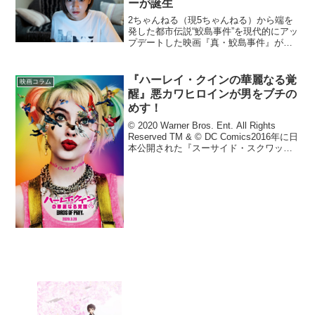
ーが誕生
2ちゃんねる（現5ちゃんねる）から端を
発した都市伝説“鮫島事件”を現代的にアッ
プデートした映画『真・鮫島事件』が公
開されます。映画はコロナ渦ならではリ
モート分割画面方式とスマホやPCのイン
カメラの映像を意識した、手持ち感あふ
『ハーレイ・クインの華麗なる覚
映画コラム
れる映像で進み、...
醒』悪カワヒロインが男をブチの
めす！
© 2020 Warner Bros. Ent. All Rights
Reserved TM & © DC Comics2016年に日
本公開された『スーサイド・スクワッ
ド』で、多くの観客に強烈な印象を残し
て人気キャラクターとなった、ハーレ...