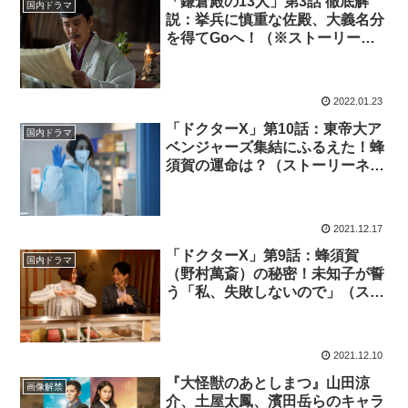
「鎌倉殿の13人」第3話 徹底解
国内ドラマ
説：挙兵に慎重な佐殿、大義名分
を得てGoへ！（※ストーリーネ
タバレあり）
2022.01.23
「ドクターX」第10話：東帝大ア
国内ドラマ
ベンジャーズ集結にふるえた！蜂
須賀の運命は？（ストーリーネタ
バレあり）
2021.12.17
「ドクターX」第9話：蜂須賀
国内ドラマ
（野村萬斎）の秘密！未知子が誓
う「私、失敗しないので」（スト
ーリーネタバレあり）
2021.12.10
『大怪獣のあとしまつ』山田涼
画像解禁
介、土屋太鳳、濱田岳らのキャラ