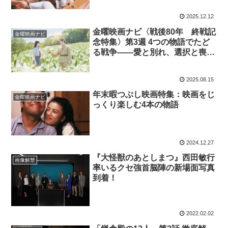
2025.12.12
金曜映画ナビ〈戦後80年 終戦記
金曜映画ナビ
念特集〉第3週 4つの物語でたど
る戦争——愛と別れ、選択と喪
失、そして未来
2025.08.15
年末暇つぶし映画特集：映画をじ
金曜映画ナビ
っくり楽しむ4本の物語
2024.12.27
『大怪獣のあとしまつ』西田敏行
画像解禁
率いるクセ強首脳陣の新場面写真
到着！
2022.02.02