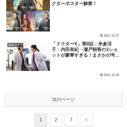
クターポスター解禁！
2021.12.07
「ドクターX」第8話：米倉涼
国内ドラマ
子・内田有紀・瀬戸朝香の3ショ
ットが豪華すぎる！まさかの号泣
回（ストーリーネタバレあり）
2021.12.03
次のページ
次
1
2
7