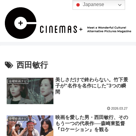
Japanese
西田敏行
美しさだけで終わらない。竹下景
金曜映画ナビ
子が“名作を名作にした”3つの瞬
間
2026.03.27
映画を愛した男・西田敏行、その
金曜映画ナビ
もう一つの代表作──森崎東監督
『ロケーション』を観る