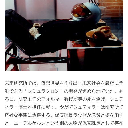
未来研究所では、仮想世界を作り出し未来社会を厳密に予
測できる「シミュラクロン」の開発が進められていた。あ
る日、研究主任のフォルマー教授が謎の死を遂げ、シュテ
ィラー博士が後任に就く。やがてシュティラーは研究所で
奇妙な事態に遭遇する。保安課長ラウゼが忽然と姿を消す
と、エーデルケルンという別の人物が保安課長として存在