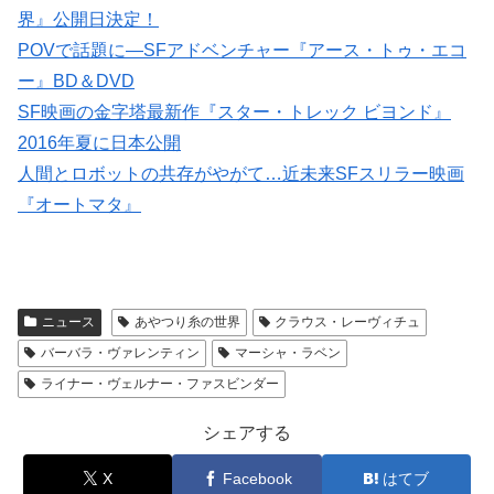
界』公開日決定！
POVで話題に―SFアドベンチャー『アース・トゥ・エコ
ー』BD＆DVD
SF映画の金字塔最新作『スター・トレック ビヨンド』
2016年夏に日本公開
人間とロボットの共存がやがて…近未来SFスリラー映画
『オートマタ』
ニュース
あやつり糸の世界
クラウス・レーヴィチュ
バーバラ・ヴァレンティン
マーシャ・ラベン
ライナー・ヴェルナー・ファスビンダー
シェアする
X
Facebook
はてブ