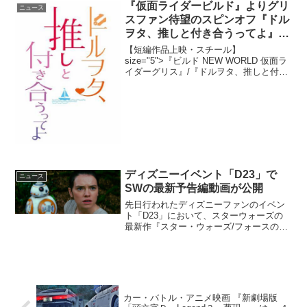
を描く本作は、映画監督のジョン・ラン
『仮面ライダービルド』よりグリ
ニュース
ディスを父に持つ...
スファン待望のスピンオフ『ドル
ヲタ、推しと付き合うってよ』が
上映決定
【短編作品上映・スチール】
size="5">『ビルド NEW WORLD 仮面ラ
イダーグリス』/『ドルヲタ、推しと付き
合うってよ』9月6日（金）上映/11月27日
(水) Blu-ray&DVD発売この度、短編作品
『ドルヲタ、推し...
ディズニーイベント「D23」で
ニュース
SWの最新予告編動画が公開
先日行われたディズニーファンのイベン
ト「D23」において、スターウォーズの
最新作『スター・ウォーズ/フォースの覚
醒』の新しい予告編“予告編２”がサプライ
ズ上映された。ルーカスフィルム社長が
壇上に同作のプロデューサーでルーカス
フィルムの社長の...
カー・バトル・アニメ映画 『新劇場版