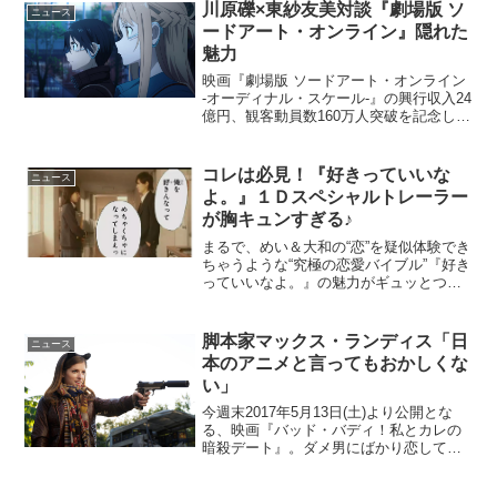
治）。しかし、その輝かしい業績も、現
川原礫×東紗友美対談『劇場版 ソ
ニュース
役の雑誌編集者た...
ードアート・オンライン』隠れた
魅力
映画『劇場版 ソードアート・オンライン
-オーディナル・スケール-』の興行収入24
億円、観客動員数160万人突破を記念し
て、原作・脚本の川原礫と、シネマズで
も執筆する東紗友美の対談が実現した。
川原礫×東紗友美『劇場版 ソードアー
コレは必見！『好きっていいな
ニュース
ト・オンライ...
よ。』１Ｄスペシャルトレーラー
が胸キュンすぎる♪
まるで、めい＆大和の“恋”を疑似体験でき
ちゃうような“究極の恋愛バイブル”『好き
っていいなよ。』の魅力がギュッとつま
ったスペシャル動画になっております！
川口春奈さんのキュートな“成長の戸惑
い”や、福士蒼汰さんの超カッコイイ“まっ
脚本家マックス・ランディス「日
ニュース
すぐな思い”...
本のアニメと言ってもおかしくな
い」
今週末2017年5月13日(土)より公開とな
る、映画『バッド・バディ！私とカレの
暗殺デート』。ダメ男にばかり恋して失
敗を繰り返す女の子が、伝説の殺し屋と
恋に落ちることで暗殺能力が覚醒する様