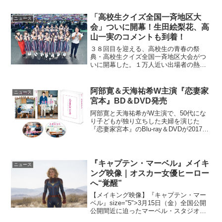
お届けします～。4月26日（土）14時30
分からは、映画『スイートプールサイ
「高校生クイズ全国一斉地区大
ニュース
ド』原作者である...
会」ついに開幕！生田絵梨花、高
山一実のコメントも到着！
３８回目を迎える、高校生の青春の祭
典・高校生クイズ全国一斉地区大会がつ
いに開幕した。１万人近い出場者の熱き
戦いが、全国１１会場で行われ、8月に行
われる全国大会出場校が決定。３回の優
勝を誇る埼玉県・浦和高校、昨年優勝し
阿部寛＆天海祐希W主演『恋妻家
ニュース
た三重県・桜丘高校など、...
宮本』BD＆DVD発売
阿部寛と天海祐希がW主演で、50代にな
り子どもが独り立ちした夫婦を演じた
『恋妻家宮本』のBlu-ray＆DVDが2017年
8月に発売されることが決定した。『恋妻
家宮本』Blu-ray＆DVD発売決定子供が独
り立ちした中学教師の宮本陽平(阿部...
『キャプテン・マーベル』メイキ
ニュース
ング映像｜オスカー女優ヒーロー
へ“覚醒”
【メイキング映像】『キャプテン・マー
ベル』size="5">3月15日（金）全国公開
公開間近に迫ったマーベル・スタジオ最
新作『キャプテン・マーベル』のメイキ