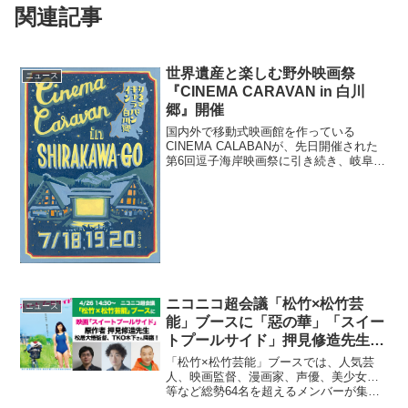
関連記事
世界遺産と楽しむ野外映画祭
ニュース
『CINEMA CARAVAN in 白川
郷』開催
国内外で移動式映画館を作っている
CINEMA CALABANが、先日開催された
第6回逗子海岸映画祭に引き続き、岐阜県
の白川郷の文化を五感で体感する映画祭
『CINEMA CARAVAN in 白川郷』を開催
する。期間は2015年7月18日（土...
ニコニコ超会議「松竹×松竹芸
ニュース
能」ブースに「惡の華」「スイー
トプールサイド」押見修造先生
降臨♪
「松竹×松竹芸能」ブースでは、人気芸
人、映画監督、漫画家、声優、美少女…
等など総勢64名を超えるメンバーが集
結！2日間を通して“本気で”面白い番組を