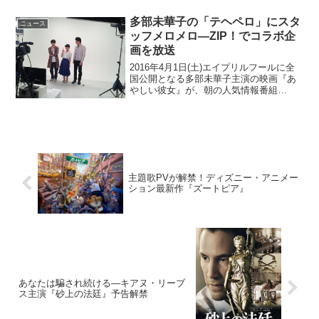
ング映像が解禁された。「ブリーには戦
い方を習得してもらった」と監督が語る
多部未華子の「テヘペロ」にスタ
ニュース
先には、20...
ッフメロメロ―ZIP！でコラボ企
画を放送
2016年4月1日(土)エイプリルフールに全
国公開となる多部未華子主演の映画『あ
やしい彼女』が、朝の人気情報番組
「ZIP！」で特別コラボ企画として、1分
間の心理テスト型オリジナルショートコ
メディを放送することがあきらかとなっ
た。多部未華子主...
主題歌PVが解禁！ディズニー・アニメー
ション最新作『ズートピア』
あなたは騙され続ける―キアヌ・リーブ
ス主演『砂上の法廷』予告解禁