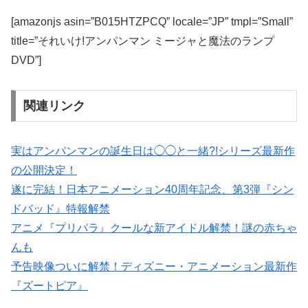
[amazonjs asin=”B015HTZPCQ” locale=”JP” tmpl=”Small”
title=”それいけ!アンパンマン ミージャと魔法のランプ
DVD”]
関連リンク
実はアンパンマンの誕生日は◯◯と一緒?!シリーズ最新作
の公開決定！
遂に完結！日本アニメーション40周年記念、第3弾『シン
ドバッド』特報解禁
アニメ『プリパラ』クールな新アイドル解禁！謎の赤ちゃ
んも
予告映像ついに解禁！ディズニー・アニメーション最新作
『ズートピア』