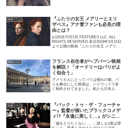
いるワケがない…。浮気された方という
のは、怒り、悲しみ、憎しみ、自己否定
など「負」の感情ばかりが湧くもので
す。深...
『ふたりの女王 メアリーとエリ
映画コラム
ザベス』アナ雪ファンも必見の理
由とは？
(c)2018 FOCUS FEATURES LLC. ALL
RIGHTS RESERVED.本日2019年3月15日
より公開の映画『ふたりの女王 メアリー
とエリザベス』が実に面白い映画でし
た！一見すると“お堅い歴史もの”のような
印象もあ...
フランス在住者がヘプバーン映画
映画コラム
を解説！「オードリーはパリがよ
く似合う」
アメリカ人にとってパリは憧れの都。パ
リを舞台にした映画は、ハリウッドで多
く制作されてきました。私たち日本人が
映画で印象に残っているパリといえば、
本場フランス映画ではなくて、アメリカ
映画のパリという人が多いのではないで
『バック・トゥ・ザ・フューチャ
映画コラム
しょうか。そして、パリが...
ー』監督が描いたブラックコメデ
ィ!?『永遠に美しく…』がシニカ
ルで面白い
「歳をとりたくない……」誰しも1度は望
むこと。筆者もそのうちのひとりです。