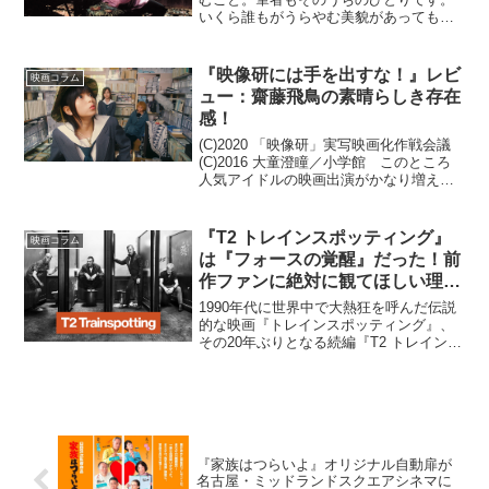
いくら誰もがうらやむ美貌があっても歳
を重ねれば、しわやシミがどんどん増え
ていく……。そんな老いに恐れたふたり
の女性が“永遠の美しさ”を手に入れる映画
『映像研には手を出すな！』レビ
映画コラム
作品をご存知でしょ...
ュー：齋藤飛鳥の素晴らしき存在
感！
(C)2020 「映像研」実写映画化作戦会議
(C)2016 大童澄瞳／小学館 このところ
人気アイドルの映画出演がかなり増えて
きているようで、20世紀後半のアイドル
映画ブームなどに慣れ親しんできた世代
としても、何やら懐かしさとともに日本
『T2 トレインスポッティング』
映画コラム
の映画...
は『フォースの覚醒』だった！前
作ファンに絶対に観てほしい理由
はこれだ！
1990年代に世界中で大熱狂を呼んだ伝説
的な映画『トレインスポッティング』、
その20年ぶりとなる続編『T2 トレインス
ポッティング』が4月8日（土）より公開
されます！本作の魅力がどこにあるの
か、以下にたっぷりとお伝えいたしま
す。1：前作『ト...
『家族はつらいよ』オリジナル自動扉が
名古屋・ミッドランドスクエアシネマに