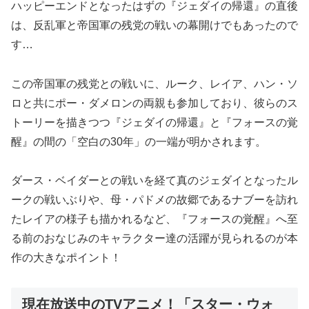
ハッピーエンドとなったはずの『ジェダイの帰還』の直後
は、反乱軍と帝国軍の残党の戦いの幕開けでもあったので
す…
この帝国軍の残党との戦いに、ルーク、レイア、ハン・ソ
ロと共にポー・ダメロンの両親も参加しており、彼らのス
トーリーを描きつつ『ジェダイの帰還』と『フォースの覚
醒』の間の「空白の30年」の一端が明かされます。
ダース・ベイダーとの戦いを経て真のジェダイとなったル
ークの戦いぶりや、母・パドメの故郷であるナブーを訪れ
たレイアの様子も描かれるなど、『フォースの覚醒』へ至
る前のおなじみのキャラクター達の活躍が見られるのが本
作の大きなポイント！
現在放送中のTVアニメ！「スター・ウォ