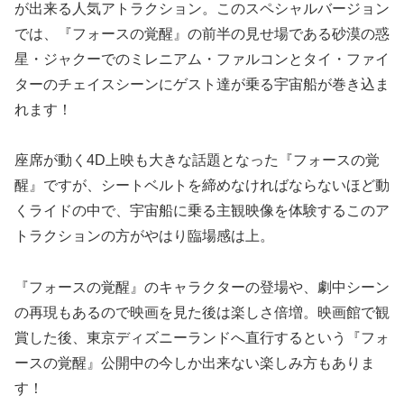
が出来る人気アトラクション。このスペシャルバージョン
では、『フォースの覚醒』の前半の見せ場である砂漠の惑
星・ジャクーでのミレニアム・ファルコンとタイ・ファイ
ターのチェイスシーンにゲスト達が乗る宇宙船が巻き込ま
れます！
座席が動く4D上映も大きな話題となった『フォースの覚
醒』ですが、シートベルトを締めなければならないほど動
くライドの中で、宇宙船に乗る主観映像を体験するこのア
トラクションの方がやはり臨場感は上。
『フォースの覚醒』のキャラクターの登場や、劇中シーン
の再現もあるので映画を見た後は楽しさ倍増。映画館で観
賞した後、東京ディズニーランドへ直行するという『フォ
ースの覚醒』公開中の今しか出来ない楽しみ方もありま
す！