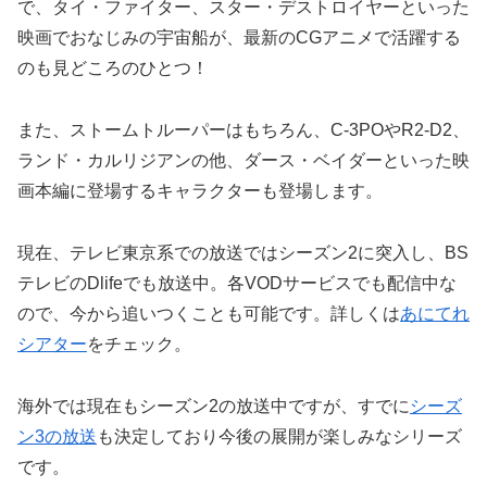
で、タイ・ファイター、スター・デストロイヤーといった
映画でおなじみの宇宙船が、最新のCGアニメで活躍する
のも見どころのひとつ！
また、ストームトルーパーはもちろん、C-3POやR2-D2、
ランド・カルリジアンの他、ダース・ベイダーといった映
画本編に登場するキャラクターも登場します。
現在、テレビ東京系での放送ではシーズン2に突入し、BS
テレビのDlifeでも放送中。各VODサービスでも配信中な
ので、今から追いつくことも可能です。詳しくは
あにてれ
シアター
をチェック。
海外では現在もシーズン2の放送中ですが、すでに
シーズ
ン3の放送
も決定しており今後の展開が楽しみなシリーズ
です。