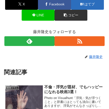
X
Facebook
はてブ
LINE
コピー
藤井隆史をフォローする
藤井隆史
関連記事
不倫・浮気が題材、でもハッピー
映画コラム
になれる映画3選！
Photo on Visualhunt「浮気：気が浮つく
こと」と辞書にはとっても淡白に書いて
ありますが、浮気がそんなさっぱりして