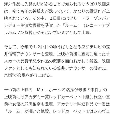
海外作品に先見の明があることで知られるゆうばり映画祭
は、今でもその神通力が残っていて、かなりの話題作が上
映されている。その中、２日目にはブリー・ラーゾンがア
カデミー主演女優賞を受賞した「ルーム」（レニー・アブ
ラハムソン監督がジャパンプレミアとして上映。
そして、今年で１２回目のゆうばりとなるフジテレビの笠
井信輔アナウンサーも登壇。上映の前後に直前に迫ったオ
スカーの受賞予想や作品の概要を面白おかしく解説。映画
ファンとしても知られている笠井アナウンサーの“あれこ
れ噺”が会場を盛り上げる。
一つ前の上映の「Ｍｒ．ホームズ 名探偵最後の事件」の
上映前にはアカデミー賞レッドカーペット中継に旅立つ直
前の女優の武田梨奈も登壇。アカデミー関連作品で一番は
「ルーム」が凄いと絶賛。レッドカーペットではシルヴェ