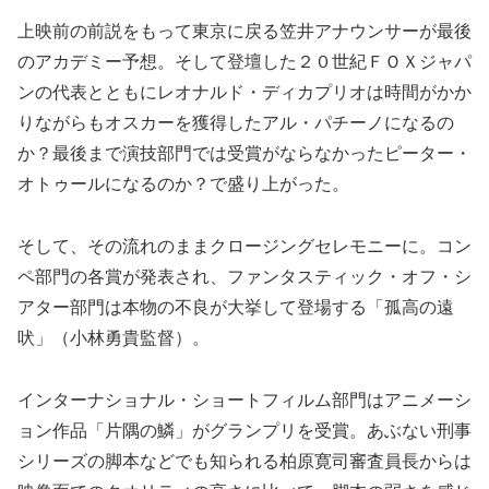
上映前の前説をもって東京に戻る笠井アナウンサーが最後
のアカデミー予想。そして登壇した２０世紀ＦＯＸジャパ
ンの代表とともにレオナルド・ディカプリオは時間がかか
りながらもオスカーを獲得したアル・パチーノになるの
か？最後まで演技部門では受賞がならなかったピーター・
オトゥールになるのか？で盛り上がった。
そして、その流れのままクロージングセレモニーに。コン
ペ部門の各賞が発表され、ファンタスティック・オフ・シ
アター部門は本物の不良が大挙して登場する「孤高の遠
吠」（小林勇貴監督）。
インターナショナル・ショートフィルム部門はアニメーシ
ョン作品「片隅の鱗」がグランプリを受賞。あぶない刑事
シリーズの脚本などでも知られる柏原寛司審査員長からは