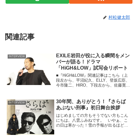
村松健太郎
関連記事
EXILE岩田が役に入る瞬間をメン
INTERVIEW
バーが語る！ドラマ
「HiGH&LOW」試写会リポート
■『HiGH&LOW』関連記事はこちら（上
段左から、平沼紀久、ELLY、登坂広臣、
今市隆二、HIRO、下段左から、佐藤寛
太、町田啓太、岩田剛典、鈴木伸之、山
下健二郎、佐藤大樹）10月20日（火）、
丸の内ピカデリーにて10月21日（水）よ
30年間、ありがとう！『さらば
INTERVIEW
り放...
あぶない刑事』初日舞台挨拶
はじめましての方もそうでない方もこん
にちは。八雲ふみねです。 いやぁ、こ
の日は寒かった！雪の予報が出るほど、
寒かった！でも、この映画の初日舞台挨
拶は、アツすぎましたっ。 …というコト