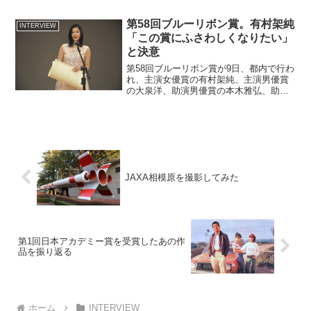
く先々の温泉で起こる事件を、味覚を頼
りに解決していくという温泉ギャグミス
第58回ブルーリボン賞。有村架純
INTERVIEW
テリーです。今回...
「この賞にふさわしくなりたい」
と決意
第58回ブルーリボン賞が9日、都内で行わ
れ、主演女優賞の有村架純、主演男優賞
の大泉洋、助演男優賞の本木雅弘、助演
女優賞の吉田羊、新人賞の石井杏奈、作
品賞の原田眞人、監督賞の樋口亮輔が登
壇した。司会は昨年度の主演男優賞受賞
者である浅野忠信、主...
JAXA相模原を撮影してみた
第1回日本アカデミー賞を受賞したあの作
品を振り返る
ホーム
INTERVIEW