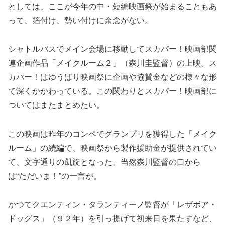
としては、ここが今年の中・短編映画祭が始まることもあ
って、箔付け、勢い付けに余念がない。
シャトルバスでメイン会場に移動してスカパー！映画部関
連企画作品「メイクルーム２」（森川圭監督）の上映。ス
カパー！はゆうばり映画祭に企画や協賛金などの様々な形
で深くかかわっている。この関わりとスカパー！映画部に
ついてはまたまとめたい。
この映画は昨年のコンペでグランプリを獲得した「メイク
ルーム」の続編で、映画祭から製作援助金が提供されてい
て、文字通りの凱旋となった。当然森川監督の口から
は“ただいま！”の一言が。
かつてクエンティン・タランティーノ監督が「レザボア・
ドッグス」（９２年）を引っ提げて初来日を果たすなど、