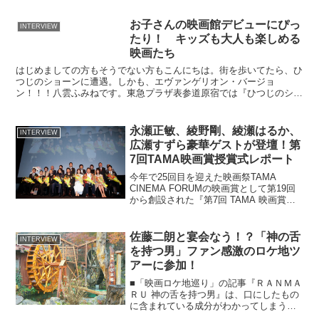
で。 八雲ふみねの What a Fantasti...
お子さんの映画館デビューにぴっ
INTERVIEW
たり！ キッズも大人も楽しめる
映画たち
はじめましての方もそうでない方もこんにちは。街を歩いてたら、ひ
つじのショーンに遭遇。しかも、エヴァンゲリオン・バージョ
ン！！！八雲ふみねです。東急プラザ表参道原宿では『ひつじのショ
ーン』アート＆チャリティプロジェクトが開催中。映画監督・プロ...
永瀬正敏、綾野剛、綾瀬はるか、
INTERVIEW
広瀬すずら豪華ゲストが登壇！第
7回TAMA映画賞授賞式レポート
今年で25回目を迎えた映画祭TAMA
CINEMA FORUMの映画賞として第19回
から創設された『第7回 TAMA 映画賞』
の授賞式が11月21日パルテノン多摩（東
京都多摩市）で行われ、俳優の綾野剛さ
んをはじめとする豪華ゲストが集結しま
佐藤二朗と宴会なう！？「神の舌
INTERVIEW
し...
を持つ男」ファン感激のロケ地ツ
アーに参加！
■「映画ロケ地巡り」の記事『ＲＡＮＭＡ
ＲＵ 神の舌を持つ男』は、口にしたもの
に含まれている成分がわかってしまう神
の舌を持つ朝永蘭丸(向井理)が主人公。行