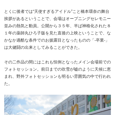
とくに後者では“天使すぎるアイドル”こと橋本環奈の舞台
挨拶があるということで、会場はオープニングセレモニー
並みの熱気と動員。公開から３５年、半ば神格化された８
１年の薬師丸ひろ子版を見た直後の上映ということで、な
かなか過酷な条件でのお披露目となったものの「-卒業‐」
は大健闘の出来としてみることができた。
その二作品の間にはこれも恒例となったメイン会場前での
フォトセッション。前日までの吹雪が嘘のように天候に恵
まれ、野外フォトセッションも明るい雰囲気の中で行われ
た。