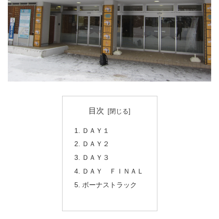
目次
ＤＡＹ１
ＤＡＹ２
ＤＡＹ３
ＤＡＹ ＦＩＮＡＬ
ボーナストラック