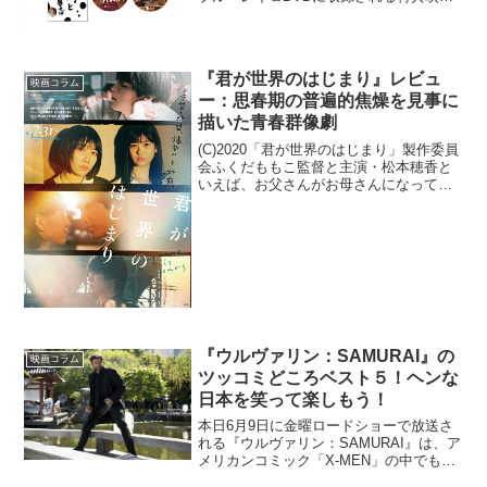
の詳細をシネマズでは独占入手。特典映
像の柱は３つ、今回はそのうちの２つに
ついてレポートをして参ります。※本記
事は映画本編の詳...
『君が世界のはじまり』レビュ
映画コラム
ー：思春期の普遍的焦燥を見事に
描いた青春群像劇
(C)2020「君が世界のはじまり」製作委員
会ふくだももこ監督と主演・松本穂香と
いえば、お父さんがお母さんになってし
まった一家を微笑ましく描きながら、性
別の垣根を優に越境させ得た快作『おい
しい家族』（19）を手掛けた名コンビで
す。そして今回...
『ウルヴァリン：SAMURAI』の
映画コラム
ツッコミどころベスト５！ヘンな
日本を笑って楽しもう！
本日6月9日に金曜ロードショーで放送さ
れる『ウルヴァリン：SAMURAI』は、ア
メリカンコミック「X-MEN」の中でも特
に人気の高いキャラクター・ウルヴァリ