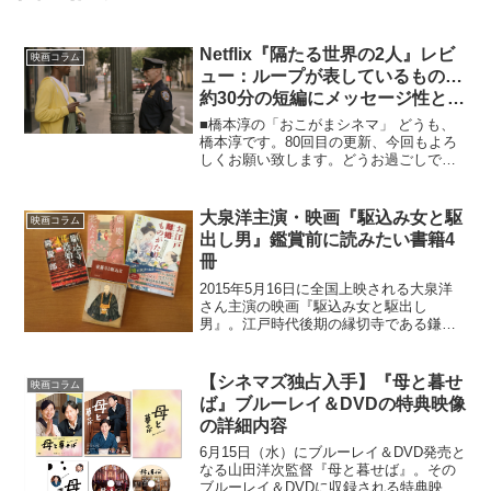
Netflix『隔たる世界の2人』レビ
映画コラム
ュー：ループが表しているもの…
約30分の短編にメッセージ性と表
現が濃縮
■橋本淳の「おこがまシネマ」 どうも、
橋本淳です。80回目の更新、今回もよろ
しくお願い致します。どうお過ごしでし
ょうか。どうか皆様がご健康に過ごせて
ますように。今こそ、人類が一致団結し
たいところではありますが、新型コロナ
大泉洋主演・映画『駆込み女と駆
映画コラム
という病は残酷なもの...
出し男』鑑賞前に読みたい書籍4
冊
2015年5月16日に全国上映される大泉洋
さん主演の映画『駆込み女と駆出し
男』。江戸時代後期の縁切寺である鎌
倉・東慶寺を舞台とした様々な男女の事
情の物語です。筆者は試写会を観てきま
したが、「ああ、この本に書いてあるよ
【シネマズ独占入手】『母と暮せ
映画コラム
うな知識があったらもっと...
ば』ブルーレイ＆DVDの特典映像
の詳細内容
6月15日（水）にブルーレイ＆DVD発売と
なる山田洋次監督『母と暮せば』。その
ブルーレイ＆DVDに収録される特典映像