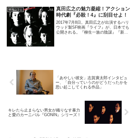
ンを主役に迎えた2作目のスピンオフ作品
です。本作の特徴は、なんと言っても舞
真田広之の魅力凝縮！アクション
映画コラム
台が日本と...
時代劇『必殺！4』に刮目せよ！
2017年7月8日。真田広之が出演するハリ
ウッド製SF映画『ライフ』が、日本でも
公開される。『柳生一族の陰謀』『新里
見八犬伝』『魔界転生』などの時代劇映
画で、彼の端正な美貌、幅広い演技力、
千葉真一主宰のJAC仕込みによるアクシ
ョンに魅了され...
「あやしい彼女」志賀廣太郎インタビュ
ー、「自分っていうのがどうだったかを
思い起こしてくれる作品」
キレたら止まらない男女が織りなす暴力
と愛のカーニバル『GONIN』シリーズ！