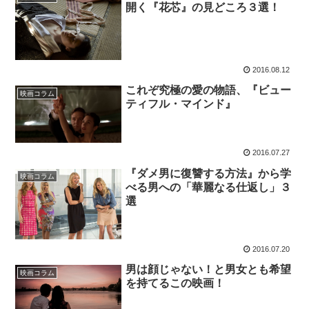
開く『花芯』の見どころ３選！
2016.08.12
これぞ究極の愛の物語、『ビュー
映画コラム
ティフル・マインド』
2016.07.27
『ダメ男に復讐する方法』から学
映画コラム
べる男への「華麗なる仕返し」３
選
2016.07.20
男は顔じゃない！と男女とも希望
映画コラム
を持てるこの映画！