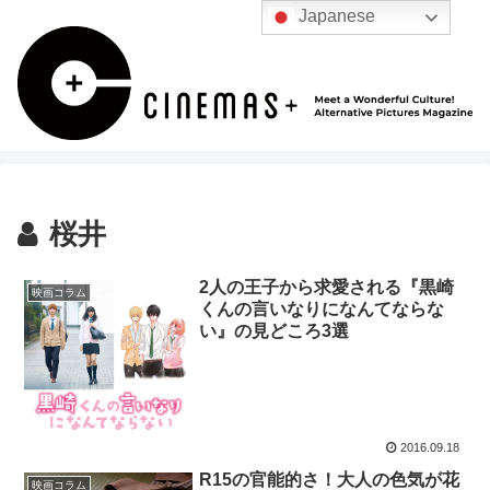
Japanese
桜井
2人の王子から求愛される『黒崎
映画コラム
くんの言いなりになんてならな
い』の見どころ3選
2016.09.18
R15の官能的さ！大人の色気が花
映画コラム