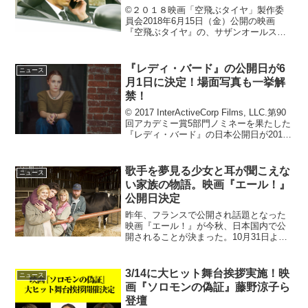
©２０１８映画「空飛ぶタイヤ」製作委
員会2018年6月15日（金）公開の映画
『空飛ぶタイヤ』の、サザンオールスタ
ーズによる主題歌「闘う戦士(もの)たちへ
愛を込めて」をフィーチャーしたスペシ
ャルムービートレーラーがWEB解禁され
『レディ・バード』の公開日が6
ニュース
た。あわせて、...
月1日に決定！場面写真も一挙解
禁！
© 2017 InterActiveCorp Films, LLC.第90
回アカデミー賞5部門ノミネーを果たした
『レディ・バード』の日本公開日が2018
年6月1日(金)に決定！場面写真も一挙公開
となった。2002 年、カリフォルニ...
歌手を夢見る少女と耳が聞こえな
ニュース
い家族の物語。映画『エール！』
公開日決定
昨年、フランスで公開され話題となった
映画『エール！』が今秋、日本国内で公
開されることが決まった。10月31日よ
り、東京・新宿バルト9などで上映予定。
フランスで大ヒットを記録した感動作が
日本上陸La Famille Bélier (C)201...
3/14に大ヒット舞台挨拶実施！映
ニュース
画『ソロモンの偽証』藤野涼子ら
登壇