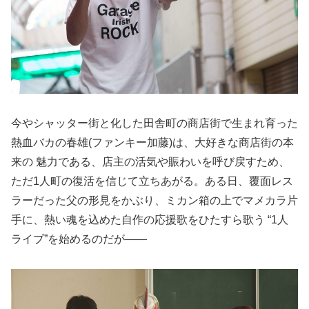
今やシャッター街と化した田舎町の商店街で生まれ育った
熱血バカの春雄(ファンキー加藤)は、大好きな商店街の本
来の 魅力である、店主の活気や賑わいを呼び戻すため、
ただ1人町の復活を信じて立ちあがる。ある日、覆面レス
ラーだった父の形見をかぶり、ミカン箱の上でマメカラ片
手に、熱い魂を込めた自作の応援歌をひたすら歌う “1人
ライブ”を始めるのだが――