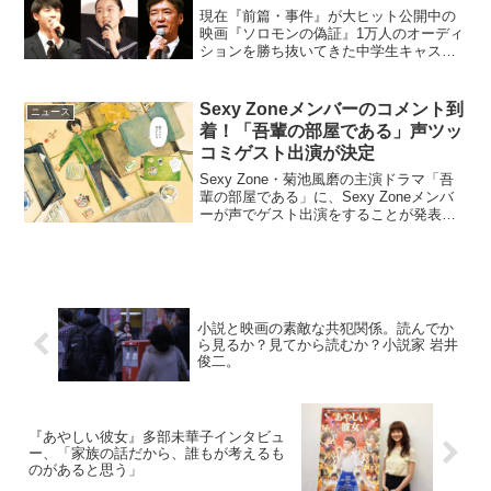
現在『前篇・事件』が大ヒット公開中の
映画『ソロモンの偽証』1万人のオーディ
ションを勝ち抜いてきた中学生キャスト
達の好演が話題を呼んでいる本作です
が、大ヒットを記念して舞台挨拶が今週
末の2015年3月14日に行われることが発
Sexy Zoneメンバーのコメント到
ニュース
表となりました。舞...
着！「吾輩の部屋である」声ツッ
コミゲスト出演が決定
Sexy Zone・菊池風磨の主演ドラマ「吾
輩の部屋である」に、Sexy Zoneメンバ
ーが声でゲスト出演をすることが発表さ
れた。このニュースのポイント・菊池風
磨主演ドラマにメンバーが声でゲスト出
演・メンバーの出演は23日放送の6話以
降・役...
小説と映画の素敵な共犯関係。読んでか
ら見るか？見てから読むか？小説家 岩井
俊二。
『あやしい彼女』多部未華子インタビュ
ー、「家族の話だから、誰もが考えるも
のがあると思う」