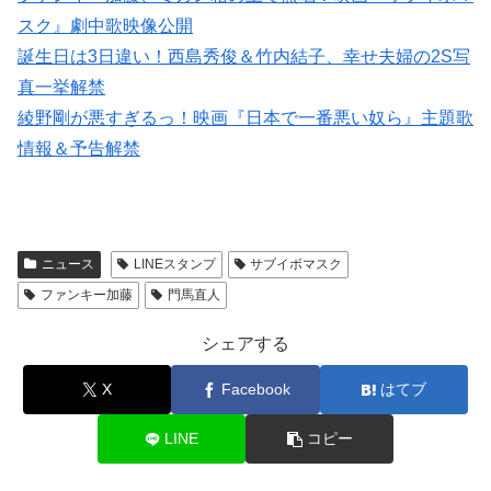
スク』劇中歌映像公開
誕生日は3日違い！西島秀俊＆竹内結子、幸せ夫婦の2S写
真一挙解禁
綾野剛が悪すぎるっ！映画『日本で一番悪い奴ら』主題歌
情報＆予告解禁
ニュース
LINEスタンプ
サブイボマスク
ファンキー加藤
門馬直人
シェアする
X
Facebook
はてブ
LINE
コピー