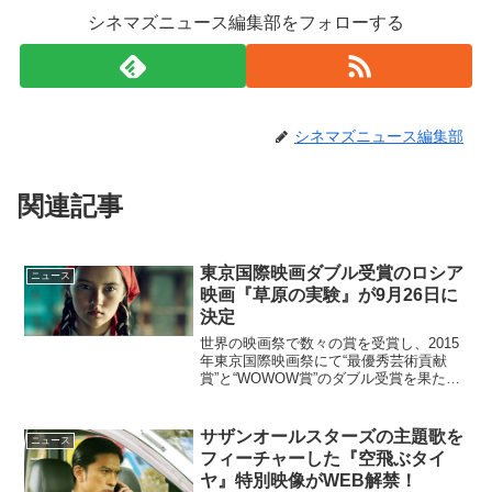
シネマズニュース編集部をフォローする
シネマズニュース編集部
関連記事
東京国際映画ダブル受賞のロシア
ニュース
映画『草原の実験』が9月26日に
決定
世界の映画祭で数々の賞を受賞し、2015
年東京国際映画祭にて“最優秀芸術貢献
賞”と“WOWOW賞”のダブル受賞を果たし
たロシア映画『草原の実験』の公開日が
2015年9月26日（土）に決定した。全編
セリフのない映画 その少女は、大草原に
サザンオールスターズの主題歌を
ニュース
ポツン...
フィーチャーした『空飛ぶタイ
ヤ』特別映像がWEB解禁！