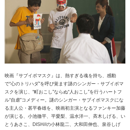
映画『サブイボマスク』は、熱すぎる魂を持ち、感動
で“心のトリハダ”を呼び覚ます謎のシンガー・サブイボマ
スクを演じ、“町おこし”ならぬ“人おこし”を行うハートフ
ル“自虐”コメディー。謎のシンガー・サブイボマスクにな
る主人公・甚平春雄を、映画初主演となるファンキー加藤
が演じる、小池徹平、平愛梨、温水洋一、斉木しげる、い
とうあさこ、DISH//の小林龍二、大和田伸也、泉谷しげ