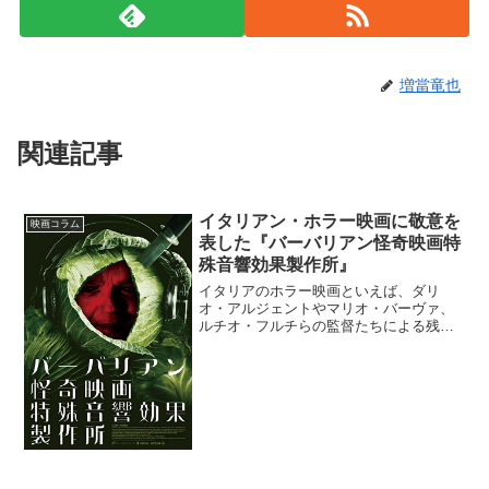
増當竜也
関連記事
イタリアン・ホラー映画に敬意を
映画コラム
表した『バーバリアン怪奇映画特
殊音響効果製作所』
イタリアのホラー映画といえば、ダリ
オ・アルジェントやマリオ・バーヴァ、
ルチオ・フルチらの監督たちによる残虐
性極まるタッチの作品のイメージが濃厚
です。そんなイタリアン・ホラー映画の
音響スタッフに、もしあなたが雇われた
としたら？本作『バーバリア...