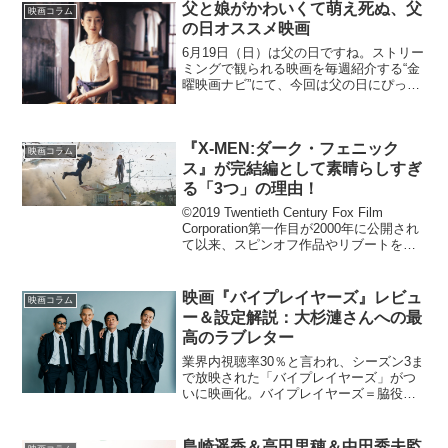
父と娘がかわいくて萌え死ぬ、父
映画コラム
の日オススメ映画
6月19日（日）は父の日ですね。ストリー
ミングで観られる映画を毎週紹介する“金
曜映画ナビ”にて、今回は父の日にぴった
りの映画『父と暮せば』を紹介します。
『父と暮せば』の物語は、原爆によって
亡くなった父が、幻となって娘の前に現
『X-MEN:ダーク・フェニック
れるというもの。...
映画コラム
ス』が完結編として素晴らしすぎ
る「3つ」の理由！
©2019 Twentieth Century Fox Film
Corporation第一作目が2000年に公開され
て以来、スピンオフ作品やリブートを挟
みながら、実に19年間にわたり我々を楽
しませてくれた、現在のアメコミ映画大
流行の先駆け...
映画『バイプレイヤーズ』レビュ
映画コラム
ー＆設定解説：大杉漣さんへの最
高のラブレター
業界内視聴率30％と言われ、シーズン3ま
で放映された「バイプレイヤーズ」がつ
いに映画化。バイプレイヤーズ＝脇役と
いうにはあまりにも豪華すぎる面々が、
本当に100人そろい『バイプレイヤーズも
しも100人の名わき役が映画を作ったら』
島崎遥香＆高田里穂＆中田秀夫監