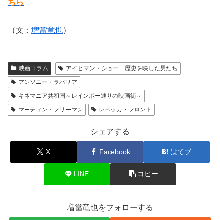
ちら
（文：
増當竜也
）
映画コラム
アイヒマン・ショー 歴史を映した男たち
アンソニー・ラパリア
キネマニア共和国～レインボー通りの映画街～
マーティン・フリーマン
レベッカ・フロント
シェアする
X
Facebook
はてブ
LINE
コピー
増當竜也をフォローする