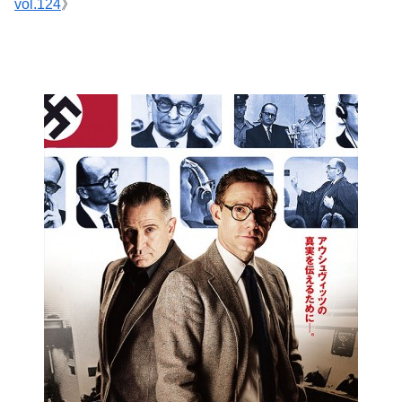
vol.124
》