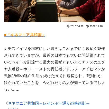
2016.04.22
2022.11.28
■「キネマニア共和国」
ナチスドイツを題材にした映画はこれまでにも数多く製作
されてきていますが、最近の日本でも大いに問題視されて
いるヘイトが到達する最大の暴挙ともいえるナチスのユダ
ヤ人虐殺＝ホロコーストの責任者アドルフ・アイヒマンが
戦後15年の逃亡生活を続けた果てに逮捕され、裁判にか
けられていたことを、今どれだけの人が知っているでしょ
うか……
《
キネマニア共和国～レインボー通りの映画街～