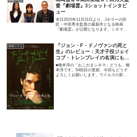
映画コラム
が完成。出来...
督『劇場霊』3ショットインタビ
ュー
本日2015年11月21日より、Jホラーの巨
匠・中田秀夫監督の最新作となる映画
『劇場霊』が公開となります。シネマズ
では、主演・島崎遥香さん、高田里穂さ
ん、中田秀夫監督の貴重な3ショットイン
タビューを行いました。思い切って女優
『ジョン・F・ドノヴァンの死と
映画コラム
さんに演じてもら...
生』のレビュー：天才子役ジェイ
コブ・トレンブレイの名演にも注
目！
■橋本淳の「おこがまシネマ」どうも、橋
本淳です。54回目の更新、今回もどうぞ
よろしくお願いします。ウイルスの影響
が色々なところに出ている状況を目の当
たりにして、恐ろしさに慄いています。
何より恐いのはウイルスはもちろんです
が、そこから派生した...