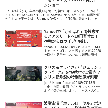
ーも！SKEのBD＆DVD発売トー
クショー
SKE48結成から6年半の軌跡を追った初のドキュメンタリー映画『ア
イドルの涙 DOCUMENTARY of SKE48』が2015年2月末の劇場公開
からおよそ半年を経てBlu-ray＆DVDとして9月9日に発売され、それ
を記念してTOHOシ...
Yahoo!で「がんばれ」を検索す
ニュース
るとアスリートへ10円寄付に！
20時からはライブ中継も。
Yahoo!は、本日2020年7月23日から26日
まで「がんばれ」と検索すると東京2020
を目指す選手たちのために10円が寄付で
きる「アスリート応援検索」を開始し
た。「Yahoo!検索」において「がんば
れ」と検索すると、1人につき10円が東...
クリス＆ブライスが『ジュラシッ
ニュース
ク･パーク』を“60秒”でご案内!?
クリス節炸裂の特別映像が到着！
(c) Universal Pictures2018年7月13日
（金）公開の映画『ジュラシック・ワー
ルド／炎の王国』より、キャストのクリ
ス・プラットとブライス・ダラス・ハワ
ードがシリーズ第1作『ジュラシック･パ
ーク』を“60秒”で案内する特...
波瑠主演『ホテルローヤル』ポス
ニュース