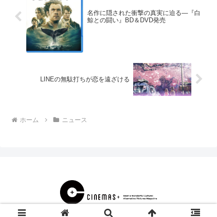
名作に隠された衝撃の真実に迫る―『白
鯨との闘い』BD＆DVD発売
LINEの無駄打ちが恋を遠ざける
ホーム
ニュース
© 2000 CINEMAS＋.