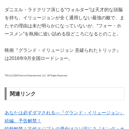
ダニエル・ラドクリフ演じる“ウォルター”は天才的な頭脳
を持ち、イリュージョンが全く通用しない最強の敵で、ま
たその理由は未だ明らかになっていないが、“フォー・ホ
ースメン”を執拗に追い詰める役どころになるとのこと。
映画『グランド・イリュージョン 見破られたトリック』
は2016年9月全国ロードショー。
TM＆(C)2016 Summit Entertainment, LLC. All Rights Reserved.
関連リンク
あなたは必ずダマされる―『グランド・イリュージョン』
続編、予告解禁！
特報解禁！古代エジプトの運命はコソ泥に？『キング・オ