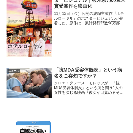
タービジュアル｜桜木紫乃の直木
賞受賞作を映画化
11月13日（金）公開の波瑠主演作『ホテ
ルローヤル』のポスタービジュアルが到
着した。原作は、累計発行部数90万部を
超える桜木紫乃の直木賞受賞作。桜木の
実家だったラブホテルを舞台にした七編
の連作小説を、現代と過去を交錯させ一
つの物語として映像...
「抗MDA受容体脳炎」という病
ニュース
名をご存知ですか？
クロエ・グレース・モレッツが、「抗
MDA受容体脳炎」という病と闘う1人の
女性を演じる映画『彼女が目覚めるその
日まで』の予告映像が解禁となった。患
者本人がジャーナリストの手腕で記した
闘病記を映画化憧れのニューヨーク・ポ
スト紙で働く21歳のスザ...