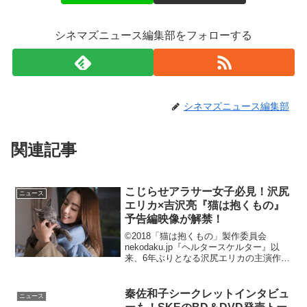
シネマズニュース編集部をフォローする
シネマズニュース編集部
関連記事
こじらせアラサー女子必見！沢尻
ニュース
エリカ×吉沢亮『猫は抱くもの』
予告編映像が解禁！
©2018「猫は抱くもの」製作委員会
nekodaku.jp『ヘルタースケルター』以
来、6年ぶりとなる沢尻エリカの主演作
『猫は抱くもの』の予告編映像が解禁さ
れた。本作は、思った通りの自分になれ
ず、投げやりな毎日に慣れてしまった“元
秦佐和子シークレットインタビュ
ニュース
アイドル”...