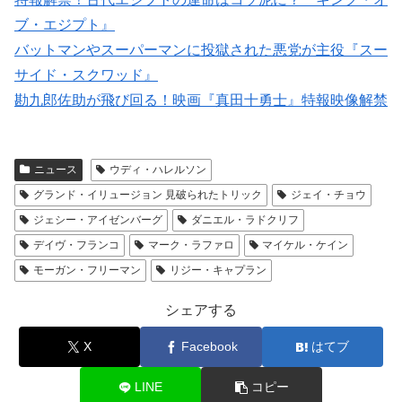
ブ・エジプト』
バットマンやスーパーマンに投獄された悪党が主役『スー
サイド・スクワッド』
勘九郎佐助が飛び回る！映画『真田十勇士』特報映像解禁
ニュース
ウディ・ハレルソン
グランド・イリュージョン 見破られたトリック
ジェイ・チョウ
ジェシー・アイゼンバーグ
ダニエル・ラドクリフ
デイヴ・フランコ
マーク・ラファロ
マイケル・ケイン
モーガン・フリーマン
リジー・キャプラン
シェアする
X
Facebook
はてブ
LINE
コピー