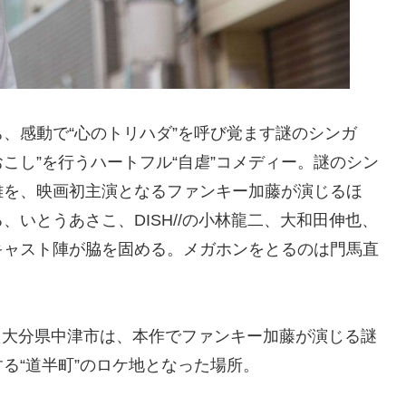
、感動で“心のトリハダ”を呼び覚ます謎のシンガ
おこし”を行うハートフル“自虐”コメディー。謎のシン
雄を、映画初主演となるファンキー加藤が演じるほ
いとうあさこ、DISH//の小林龍二、大和田伸也、
キャスト陣が脇を固める。メガホンをとるのは門馬直
れた大分県中津市は、本作でファンキー加藤が演じる謎
る“道半町”のロケ地となった場所。