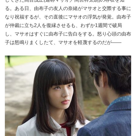
る。ある日、由布子の友人の奈緒がマサオと交際する事に
なり祝福するが、その直後にマサオの浮気が発覚。由布子
が仲裁に立ち2人を復縁させるも、わずか1週間で破局
し、マサオはすぐに由布子に告白をする。怒り心頭の由布
子は怒鳴りまくしたて、マサオを軽蔑するのだが――