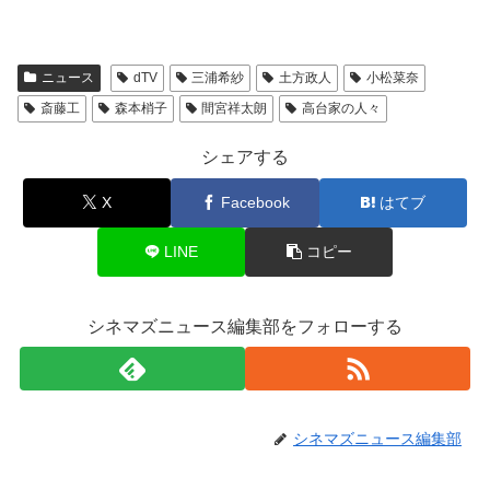
ニュース
dTV
三浦希紗
土方政人
小松菜奈
斎藤工
森本梢子
間宮祥太朗
高台家の人々
シェアする
X
Facebook
はてブ
LINE
コピー
シネマズニュース編集部をフォローする
シネマズニュース編集部