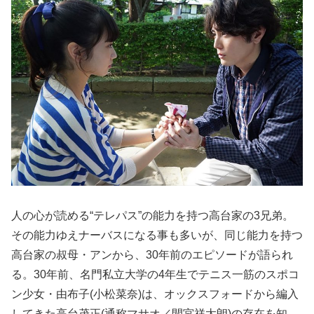
人の心が読める“テレパス”の能力を持つ高台家の3兄弟。
その能力ゆえナーバスになる事も多いが、同じ能力を持つ
高台家の叔母・アンから、30年前のエピソードが語られ
る。30年前、名門私立大学の4年生でテニス一筋のスポコ
ン少女・由布子(小松菜奈)は、オックスフォードから編入
してきた高台茂正(通称マサオ／間宮祥太朗)の存在を知