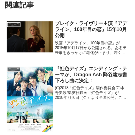
関連記事
ブレイク・ライヴリー主演『アデ
ニュース
ライン、100年目の恋』15年10月
公開
映画『アデライン、100年目の恋』が
2015年10月17日から公開される。ある出
来事をきっかけに老化が止まり、若く美
しい29歳のままで100年間以上にわたって
生きた孤独な女性、主人公アデライン。
年越しパーティーで出会った青年エリ
『虹色デイズ』エンディング・テ
ニュース
ス・ジョーン...
ーマが、Dragon Ash 降谷建志書
下ろし曲に決定！
(C)2018「虹色デイズ」製作委員会(C)水
野美波/集英社映画『虹色デイズ』が、
2018年7月6日（金）より全国公開。この
度映画のラストを飾るエンディング・テ
ーマに降谷建志（Dragon Ash）がソロと
して書下ろした新曲「ワンダーラスト...