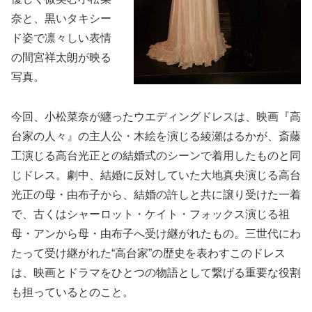
奈と、黒いタキシー
ド姿で凛々しい表情
の間宮祥太朗が映る
写真。
今回、小松菜奈が纏ったウエディングドレスは、映画『高
台家の人々』の主人公・木絵を演じる綾瀬はるかが、斎藤
工演じる高台光正との結婚式のシーンで着用したものと同
じドレス。劇中、結婚に反対していた大地真央演じる高台
光正の母・由布子から、結婚の許しと共に譲り受けた一着
で、古くはシャーロット・ケイト・フォックス演じる祖
母・アンから母・由布子へ受け継がれたもの。三世代にわ
たって受け継がれた“高台家”の歴史を表わすこのドレス
は、映画とドラマをひとつの物語として繋げる重要な役割
も担っているとのこと。