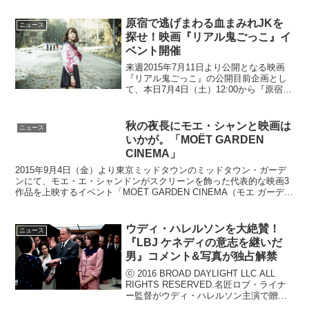
原宿で逃げまわる血まみれJKを
ニュース
探せ！映画『リアル鬼ごっこ』イ
ベント開催
来週2015年7月11日より公開となる映画
『リアル鬼ごっこ』の公開目前企画とし
て、本日7月4日（土）12:00から『原宿で
血まみれJKを探せ！』と題した、イベン
トが実施される。原宿で逃げまわる血ま
みれJKを探せ！トリンドル玲奈、篠田麻
秋の夜長にモエ・シャンと映画は
ニュース
里子、...
いかが。「MOЁT GARDEN
CINEMA」
2015年9月4日（金）より東京ミッドタウンのミッドタウン・ガーデ
ンにて、モエ・エ・シャンドンがスクリーンを飾った代表的な映画3
作品を上映するイベント「MOЁT GARDEN CINEMA（モエ ガーデン
シネマ）」が開催され、第1弾として...
ウディ・ハレルソンを大絶賛！
ニュース
『LBJ ケネディの意志を継いだ
男』コメント&写真が独占解禁
ⓒ 2016 BROAD DAYLIGHT LLC ALL
RIGHTS RESERVED.名匠ロブ・ライナ
ー監督がウディ・ハレルソン主演で贈
る、新たな政治ドラマ『LBJ ケネディの