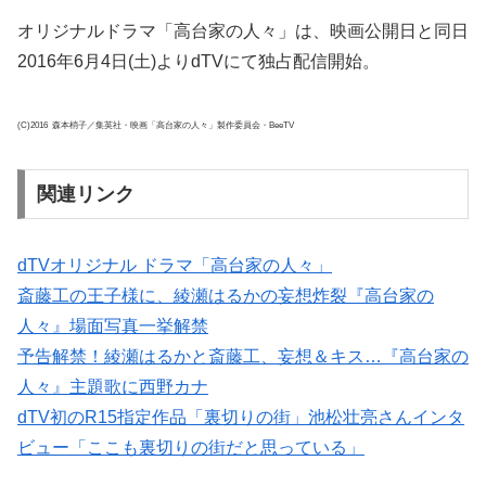
オリジナルドラマ「高台家の人々」は、映画公開日と同日
2016年6月4日(土)よりdTVにて独占配信開始。
(C)2016 森本梢子／集英社・映画「高台家の人々」製作委員会・BeeTV
関連リンク
dTVオリジナル ドラマ「高台家の人々」
斎藤工の王子様に、綾瀬はるかの妄想炸裂『高台家の
人々』場面写真一挙解禁
予告解禁！綾瀬はるかと斎藤工、妄想＆キス…『高台家の
人々』主題歌に西野カナ
dTV初のR15指定作品「裏切りの街」池松壮亮さんインタ
ビュー「ここも裏切りの街だと思っている」