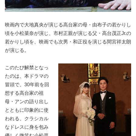
映画内で大地真央が演じる高台家の母・由布子の若かりし
頃を小松菜奈が演じ、市村正親が演じる父・高台茂正Jr.の
若かりし頃を、映画でも次男・和正役を演じる間宮祥太朗
が演じる。
このたび解禁となっ
たのは、本ドラマの
冒頭で、30年前を回
想する高台家の祖
母・アンの語り出し
とともに印象的に使
われる、クラシカル
なドレスに身を包み
優しく微笑む小松菜