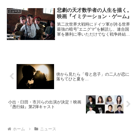
意志を継いだ男』が、10月6日(土)より
全...
悲劇の天才数学者の人生を描く。
ニュース
映画『イミテーション・ゲーム』
第二次世界大戦時にドイツ軍が誇る世界
最強の暗号"エニグマ"を解読し、連合国
軍を勝利に導いただけでなく戦争終結を2
年以上早めたとも言われる天才数学者ア
ラン・チューリング。彼の数奇で悲劇と
もいえる人生を描いた映画『イミテーシ
ョン・ゲーム／エニグ...
傍から見たら「母と息子」の二人が恋に
落ちてひと夏を…
小出・臼田・市川らの出演が決定！映画
『愚行録』第2弾キャスト
ホーム
ニュース