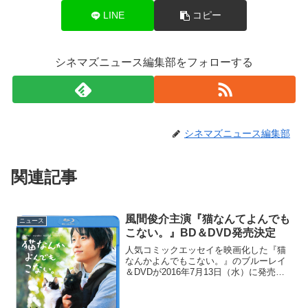
LINE
コピー
シネマズニュース編集部をフォローする
シネマズニュース編集部
関連記事
風間俊介主演『猫なんてよんでも
ニュース
こない。』BD＆DVD発売決定
人気コミックエッセイを映画化した『猫
なんかよんでもこない。』のブルーレイ
＆DVDが2016年7月13日（水）に発売さ
れる。大ヒットコミックスの映画化作品
『猫なんかよんでもこない。』猫嫌いの
男が猫を飼うことに？！果たして？？ボ