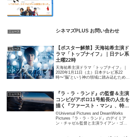
クシングに人生を...
シネマズPLUS お問い合わせ
ニュース
【ポスター解禁】天海祐希主演ド
ニュース
ラマ「トップナイフ」｜日テレ系
土曜22時
天海祐希主演ドラマ「トップナイフ」｜
2020年1月11日（土）日本テレビ系22
時〜“脳”という神の領域に踏み込むため
に、何を手放してそのメスを握るのか。
神の技術と人間の苦悩、医師のすべてを
描く リアル・ドクターストーリー。主演
『ラ・ラ・ランド』の監督＆主演
ニュース
の天海祐希をは...
コンビがアポロ11号船長の人生を
描く『ファースト・マン』、特報
解禁！
©Universal Pictures and DreamWorks
Pictures『ラ・ラ・ランド』のデイミア
ン・チャゼル監督と主演ライアン・ゴズ
リングが再びタッグを組んだ最新作『フ
ァースト・マン』（原題：FIRST MAN）