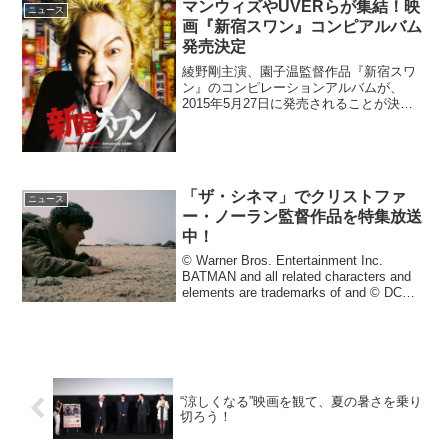
の日本公開...
マンウィズやUVERらが集結！映
ニュース
画『新宿スワン』コンピアルバム
発売決定
綾野剛主演、園子温監督作品『新宿スワ
ン』のコンピレーションアルバムが、
2015年5月27日に発売されることが決定
した。『新宿スワン INSPIRED TRACKS
-Selected by 白鳥龍彦-』と銘打ったこの
アルバムは、綾野剛扮する...
「ザ・シネマ」でクリストファ
ニュース
ー・ノーラン監督作品を特集放送
中！
© Warner Bros. Entertainment Inc.
BATMAN and all related characters and
elements are trademarks of and © DC
Comics.洋画専門C...
“涼しくなる”映画を観て、夏の暑さを乗り
切ろう！