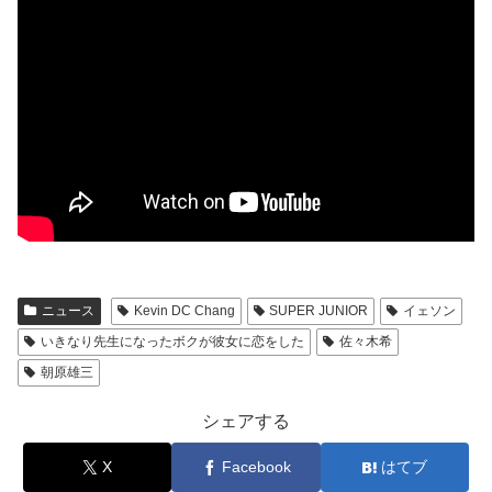
ニュース
Kevin DC Chang
SUPER JUNIOR
イェソン
いきなり先生になったボクが彼女に恋をした
佐々木希
朝原雄三
シェアする
X
Facebook
はてブ