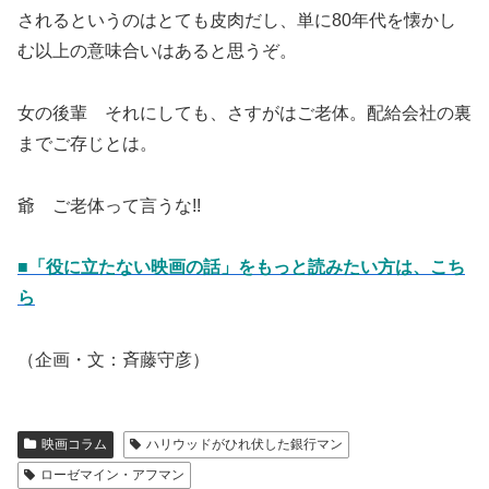
されるというのはとても皮肉だし、単に80年代を懐かし
む以上の意味合いはあると思うぞ。
女の後輩 それにしても、さすがはご老体。配給会社の裏
までご存じとは。
爺 ご老体って言うな!!
■「役に立たない映画の話」をもっと読みたい方は、こち
ら
（企画・文：斉藤守彦）
映画コラム
ハリウッドがひれ伏した銀行マン
ローゼマイン・アフマン