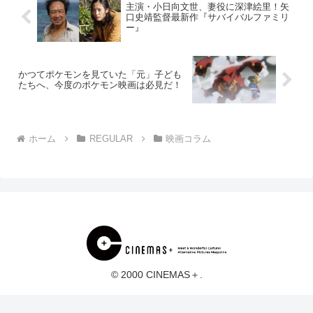
主演・小日向文世、妻役に深津絵里！矢
口史靖監督最新作『サバイバルファミリ
ー』
かつてポケモンを見ていた「元」子ども
たちへ、今度のポケモン映画は必見だ！
ホーム
REGULAR
映画コラム
© 2000 CINEMAS＋.