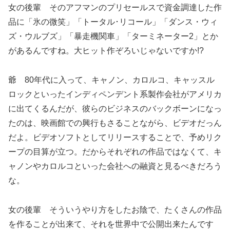
女の後輩 そのアフマンのプリセールスで資金調達した作
品に「氷の微笑」「トータル･リコール」「ダンス・ウィ
ズ・ウルブズ」「暴走機関車」「ターミネーター2」とか
があるんですね。大ヒット作ぞろいじゃないですか!?
爺 80年代に入って、キャノン、カロルコ、キャッスル
ロックといったインディペンデント系製作会社がアメリカ
に出てくるんだが、彼らのビジネスのバックボーンになっ
たのは、映画館での興行もさることながら、ビデオだっん
だよ。ビデオソフトとしてリリースすることで、予めリク
ープの目算が立つ。だからそれぞれの作品ではなくて、キ
ャノンやカロルコといった会社への融資と見るべきだろう
な。
女の後輩 そういうやり方をしたお陰で、たくさんの作品
を作ることが出来て、それを世界中で公開出来たんです