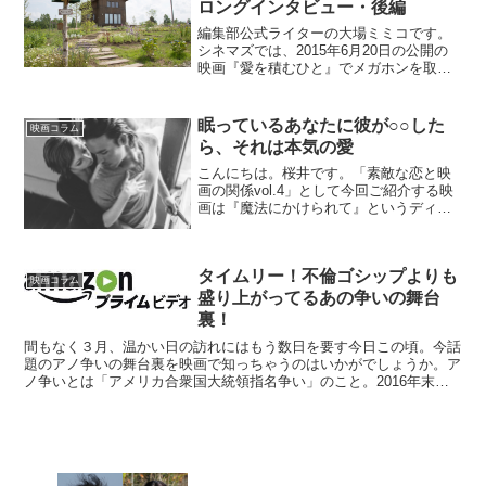
ロングインタビュー・後編
編集部公式ライターの大場ミミコです。
シネマズでは、2015年6月20日の公開の
映画『愛を積むひと』でメガホンを取っ
た朝原雄三監督のロングインタビューを
敢行しました。前編の模様はこちら
→（撮影秘話から理想の女性像まで激
眠っているあなたに彼が○○した
映画コラム
白！？『愛を積むひと』朝...
ら、それは本気の愛
こんにちは。桜井です。「素敵な恋と映
画の関係vol.4」として今回ご紹介する映
画は『魔法にかけられて』というディズ
ニーと実写をかけあわせたファンタジー
ラブロマンスです。さすがディズニー映
画だけあって、観ているだけでハッピー
タイムリー！不倫ゴシップよりも
な気持ちになれるの...
映画コラム
盛り上がってるあの争いの舞台
裏！
間もなく３月、温かい日の訪れにはもう数日を要す今日この頃。今話
題のアノ争いの舞台裏を映画で知っちゃうのはいかがでしょうか。ア
ノ争いとは「アメリカ合衆国大統領指名争い」のこと。2016年末の
アメリカ大統領選挙を控え、民主・共和両党で候補者指名...