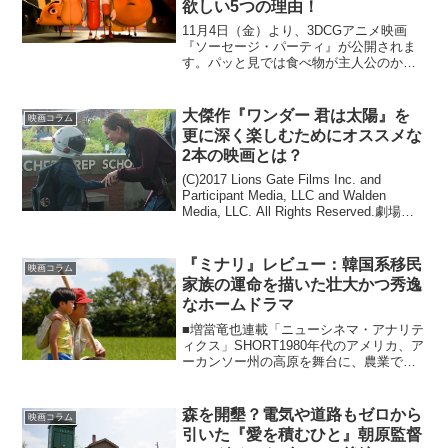
欲しい5つの理由！
11月4日（金）より、3DCGアニメ映画
『ソーセージ・パーティ』が公開されま
す。パッと見では食べ物が主人公のかわ
いいアニメに思えますよね？いやいや、
実際はそうではない、とんでもねえ映画
だったのです。以下にその魅力を紹介し
大傑作『ワンダー 君は太陽』を
映画コラム
ます。1.R15＋指...
更に深く楽しむためにオススメな
2本の映画とは？
(C)2017 Lions Gate Films Inc. and
Participant Media, LLC and Walden
Media, LLC. All Rights Reserved.劇場公
開日が迫るにつれて、次第にTVスポ...
『ミナリ』レビュー：韓国系移民
映画コラム
家族の運命を描いた壮大かつ秀逸
なホームドラマ
■増當竜也連載「ニューシネマ・アナリテ
ィクス」SHORT1980年代のアメリカ、ア
ーカンソー州の高原を舞台に、農業でひ
と山当てようと夢見て引っ越してきた韓
国系移民家族の数奇な運命を描いたホー
ムドラマの秀作。映画は理想主義者の夫
森を開墾？電気や道路もゼロから
映画コラム
（スティーヴン...
引いた『愛を積むひと』朝原監督