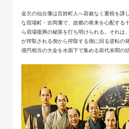
金欠の仙台藩は百姓町人へ容赦なく重税を課
な宿場町・吉岡藩で、故郷の将来を心配する
ら宿場復興の秘策を打ち明けられる。それは
が搾取される側から搾取する側に回る逆転の
億円相当の大金を水面下で集める前代未聞の