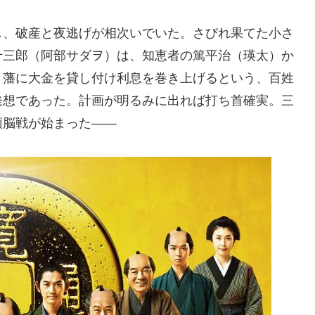
し、破産と夜逃げが相次いでいた。さびれ果てた小さ
十三郎（阿部サダヲ）は、知恵者の篤平治（瑛太）か
、藩に大金を貸し付け利息を巻き上げるという、百姓
発想であった。計画が明るみに出れば打ち首確実。三
頭脳戦が始まった――