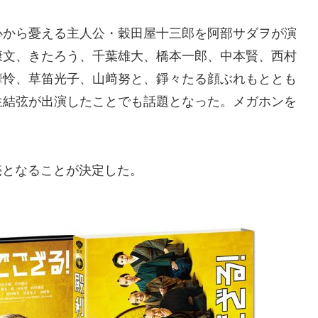
心から憂える主人公・穀田屋十三郎を阿部サダヲが演
康文、きたろう、千葉雄大、橋本一郎、中本賢、西村
華怜、草笛光子、山﨑努と、錚々たる顔ぶれもととも
生結弦が出演したことでも話題となった。メガホンを
に発売となることが決定した。