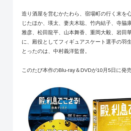
造り酒屋を営むかたわら、宿場町の行く末を
じたほか、瑛太、妻夫木聡、竹内結子、寺脇
雅彦、松田龍平、山本舞香、重岡大毅、岩田
に、殿役としてフィギュアスケート選手の羽
とったのは、中村義洋監督。
このたび本作のBlu-ray＆DVDが10月5日