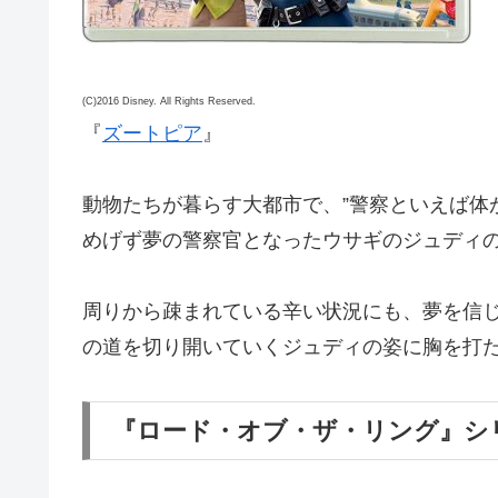
(C)2016 Disney. All Rights Reserved.
『
ズートピア
』
動物たちが暮らす大都市で、”警察といえば体
めげず夢の警察官となったウサギのジュディ
周りから疎まれている辛い状況にも、夢を信
の道を切り開いていくジュディの姿に胸を打
『ロード・オブ・ザ・リング』シリーズ 