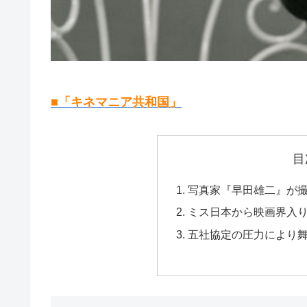
■「キネマニア共和国」
目
写真家『早田雄二』が撮影
ミス日本から映画界入
五社協定の圧力により