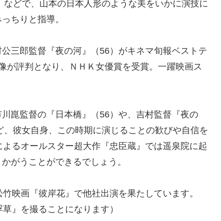
6）などで、山本の日本人形のような美をいかに演技に
みっちりと指導。
公三郎監督『夜の河』（56）がキネマ旬報ベストテ
ン像が評判となり、ＮＨＫ女優賞を受賞。一躍映画ス
川崑監督の『日本橋』（56）や、吉村監督『夜の
など、彼女自身、この時期に演じることの歓びや自信を
によるオールスター超大作『忠臣蔵』では遥泉院に起
うかがうことができるでしょう。
松竹映画『彼岸花』で他社出演を果たしています。
浮草』を撮ることになります）