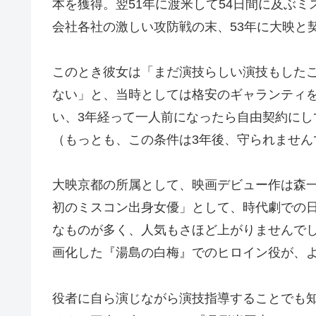
本を獲得。翌51年に渡米して54日間に及ぶ
会社各社の激しい攻防戦の末、53年に大映と
このとき彼女は「まだ演技らしい演技もした
ない」と、当時としては格安のギャランティ
い、3年経って一人前になったら自由契約に
（もっとも、この条件は3年後、守られません
大映京都の所属として、映画デビュー作は森一
初のミスコン出身女優」として、時代劇での
なものが多く、人気もさほど上がりませんでし
画化した『湯島の白梅』でのヒロイン役が、
役者に自ら演じながら演技指導することでも