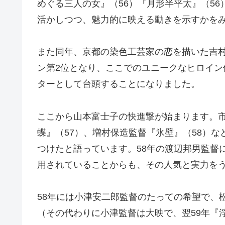
めぐる三人の女』（56）『月形半平太』（5
活かしつつ、魅力的に映える動きを示すかを
また同年、京都の染色工芸家の恋を描いた吉村
ン第2位となり、ここでのユニークなヒロイ
ターとして台頭することになりました。
ここから山本富士子の快進撃が始まります。市
蝶』（57）、増村保造監督『氷壁』（58）
つけたと語っています。58年の渡辺邦男監督
用されていることからも、その人気と実力を
58年には小津安二郎監督のたっての希望で、
（その代わりに小津監督は大映で、翌59年『