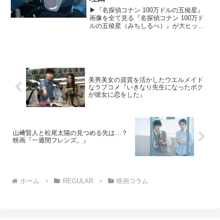
▶︎『名探偵コナン 100万ドルの五稜星』
画像を全て見る『名探偵コナン 100万ド
ルの五稜星（みちしるべ）』が大ヒット
上映中だ。今回も公開初日の興行収入が
9.6億円を突破する超ロケットスタートと
なり、シリーズ最高の138.8億円の興行収
入記...
美男美女の資質を活かしたウエルメイド
なラブコメ『いきなり先生になったボク
が彼女に恋をした』
山﨑賢人と松尾太陽の見つめる先は…？
映画『一週間フレンズ。』
ホーム
REGULAR
映画コラム