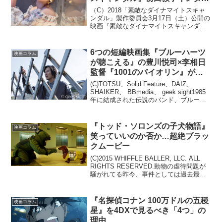
ュー
（C）2018「素敵なダイナマイトスキャ
ンダル」製作委員会3月17日（土）公開の
映画『素敵なダイナマイトスキャンダ
ル』に出演する、前田敦子さんにインタ
ビュー。柄本祐さん演じる主人公の末井
昭の妻・牧子を演じた前田さんに本作の
6つの短編映画集『ブルーハーツ
映画コラム
見どころなどを伺い...
が聴こえる』の豊川悦司×李相日
監督『1001のバイオリン』が傑
作すぎる理由。
(C)TOTSU、Solid Feature、DAIZ、
SHAIKER、 BBmedia、 geek sight1985
年に結成された伝説のバンド、ブルーハ
ーツ。2015年の結成30周年を記念して制
作されたオムニバス映画『ブルーハーツ
が聴こ...
『トッド・ソロンズの子犬物語』
映画コラム
笑っていいのか否か…超絶ブラッ
クムービー
(C)2015 WHIFFLE BALLER, LLC. ALL
RIGHTS RESERVED.動物の虐待問題が
騒がれてる昨今、事件としては過去最大
数の件数となっているそうです。そんな
中、ブラックユーモアを盛り込んで描い
てきたトッド・ソロ...
『名探偵コナン 100万ドルの五稜
映画コラム
星』を4DXで見るべき「4つ」の
理由