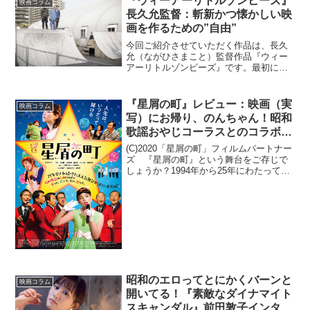
『ウィーアーリトルゾンビーズ』
映画コラム
長久允監督：斬新かつ懐かしい映
画を作るための”自由”
今回ご紹介させていただく作品は、長久
允（ながひさまこと）監督作品『ウィー
アーリトルゾンビーズ』です。最初にお
断りしておきますと、これはホラー映画
ではありません。それぞれ両親を亡くし
た13歳の子どもたち４人が偶然火葬場で
『星屑の町』レビュー：映画（実
映画コラム
出会い、まるでゾンビの...
写）にお帰り、のんちゃん！昭和
歌謡おやじコーラスとのコラボも
最高！
(C)2020「星屑の町」フィルムパートナー
ズ 『星屑の町』という舞台をご存じで
しょうか？1994年から25年にわたって全
7作が公演されて愛され続けた大ヒット・
シリーズがついに映画化！数々の昭和歌
謡に乗せて繰り広げられる、売れないお
やじコー...
昭和のエロってとにかくバーンと
映画コラム
開いてる！『素敵なダイナマイト
スキャンダル』前田敦子インタビ