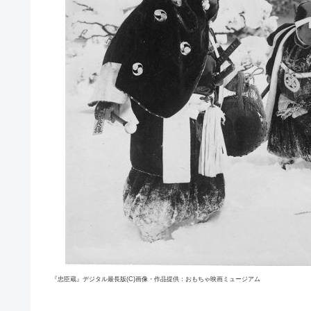
『忠臣蔵』デジタル最長版(C)画像・作品提供：おもちゃ映画ミュージアム