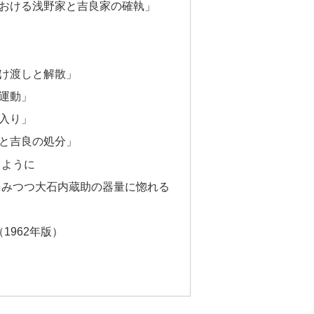
における浅野家と吉良家の確執」
」
明け渡しと解散」
運動」
入り」
腹と吉良の処分」
るように
しみつつ大石内蔵助の器量に惚れる
1962年版）