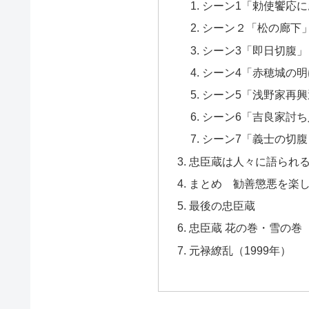
シーン1「勅使饗応
シーン２「松の廊下
シーン3「即日切腹」
シーン4「赤穂城の
シーン5「浅野家再興
シーン6「吉良家討ち
シーン7「義士の切
忠臣蔵は人々に語られ
まとめ 勧善懲悪を楽
最後の忠臣蔵
忠臣蔵 花の巻・雪の巻（
元禄繚乱（1999年）