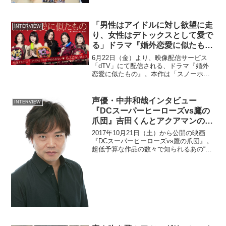
なCG合成によるクオリ...
「男性はアイドルに対し欲望に走
INTERVIEW
り、女性はデトックスとして愛で
る」ドラマ『婚外恋愛に似たも
の』栗山千明インタビュー
6月22日（金）より、映像配信サービス
「dTV」にて配信される、ドラマ『婚外
恋愛に似たもの』。本作は「スノーホワ
イツ」という男性アイドルユニットに熱
狂する5人の35歳女性を描いたドラマ。画
像はクリックで拡大・高画質表示できま
声優・中井和哉インタビュー
INTERVIEW
す。シネマズby...
『DCスーパーヒーローズvs鷹の
爪団』吉田くんとアクアマンの絶
妙な関係性とは
2017年10月21日（土）から公開の映画
『DCスーパーヒーローズvs鷹の爪団』。
超低予算な作品の数々で知られるあの“鷹
の爪団”とハリウッドのスーパーヒーロー
たちが強力（？）タッグを結成した作品
です。バットマン、スーパーマン、ワン
ダーウーマ...