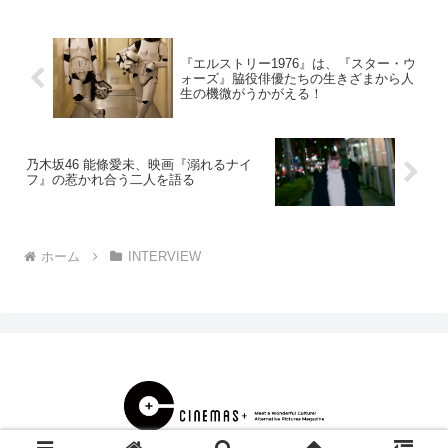
団＋よしもと沖縄41市町村全力応援芸人
＋ゆりやんレト...
『エルストリー1976』は、『スター・ウ
ォーズ』脇役俳優たちの生きざまから人
生の機微がうかがえる！
乃木坂46 能條愛未、映画『溺れるナイ
フ』の惹かれ合う二人を語る
ホーム
INTERVIEW