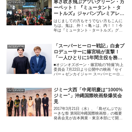
寒さ吹き飛ぶアツいグリーン・カ
INTERVIEW
ーペット！ 『ミュータント・タ
ートルズ』ジャパンプレミアレポ
ート
はじましての方もそうでない方もこんに
ちは。鬼は、外！＜亀＞は、内！！！今
年は『ミュータント・タートルズ』グリ
ーンカーペットセレモニーで、来日ゲス
トの方々、ファンの皆さんと一緒に節分
の豆まきを楽しみました。八雲ふみねで
「スーパーヒーロー戦記」白倉プ
INTERVIEW
す。…というコトで、八雲...
ロデューサーに篠宮暁が直撃！
「一人ひとりに1年間主役を務め
られてきた重みがある」
■オジンオズボーン・篠宮暁の“特撮”向上
委員会 7月22日より公開中の映画『セイ
バー＋ゼンカイジャー スーパーヒーロー
戦記』。仮面ライダー50周年、スーパー
戦隊45作品記念のWアニバーサリー記念
作品を銘打った今作の立役者である白倉
ジミー大西「中尾明慶は“1000%
INTERVIEW
伸一郎プロ...
ジミー”」沖縄国際映画祭爆笑会
見
2017年3月21日（水）、「島ぜんぶでお
ーきな祭 第9回沖縄国際映画祭」の概要
発表会見が吉本興業・東京本部にて開催
されました。 オープニングアクトとし
て登場したのは、おーきな祭ダンス応援