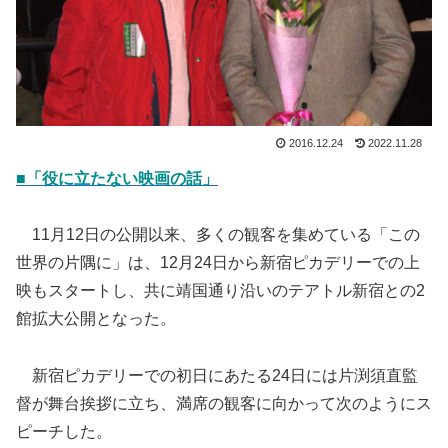
2016.12.24
2022.11.28
■「役に立たない映画の話」
11月12日の公開以来、多くの観客を集めている「この
世界の片隅に」は、12月24日から新宿ピカデリーでの上
映もスタートし、共に靖国通り沿いのテアトル新宿との2
館拡大公開となった。
新宿ピカデリーでの初日にあたる24日には片渕須直監
督が舞台挨拶に立ち、満席の観客に向かって次のようにス
ピーチした。