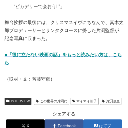
“ピカデリーで会おう!!”」
舞台挨拶の最後には、クリスマスイヴにちなんで、真木太
郎プロデューサーとサンタクロースに扮した片渕監督が、
記念写真に収まった。
■「役に立たない映画の話」をもっと読みたい方は、こち
ら
（取材・文：斉藤守彦）
INTERVIEW
この世界の片隅に
マイマイ新子
片渕須直
シェアする
X
Facebook
はてブ