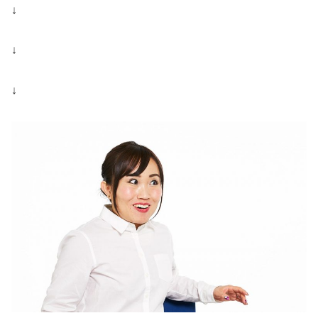
↓
↓
↓