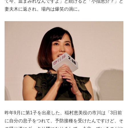
て今、血まみれなんですよ」と続けると「小指恵介？」と
妻夫木に返され、場内は爆笑の渦に。
昨年9月に第1子を出産した、稲村恵美役の市川は「3日前
に自分の息子をつれて、予防接種を受けたんですけど、そ