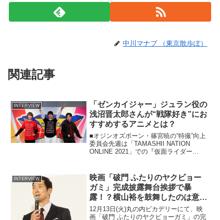
中川マナブ （東京散歩ぽ）
関連記事
「ゼンカイジャー」ジュラン役の
INTERVIEW
浅沼晋太郎さんが“戦隊好き”にお
すすめするアニメとは？
■オジンオズボーン・篠宮暁の“特撮”向上
委員会先週は「TAMASHII NATION
ONLINE 2021」での『仮面ライダー
BLACK SUN』配信の感想を書いて終わっ
てしまったので、今回は同企画内で配信
された「SUPER TOKUSA...
映画「破門 ふたりのヤクビョー
INTERVIEW
ガミ」完成披露舞台挨拶で暴
露！？横山裕を鼓舞したのは意外
なあの人…？
12月13日(火)丸の内ピカデリーにて、映
画「破門 ふたりのヤクビョーガミ」の完