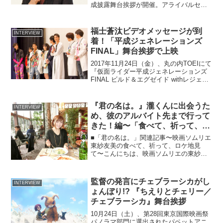
成披露舞台挨拶が開催。アライバルセレ
モニーに続いて主演の佐々木蔵之介さ
ん、横山裕さんなど8名が登場しました。
映画「破門 ふたりのヤクビョーガミ」ア
福士蒼汰ビデオメッセージが到
INTERVIEW
ライバルセレモ...
着！「平成ジェネレーションズ
FINAL」舞台挨拶で上映
2017年11月24日（金）、丸の内TOEIにて
『仮面ライダー平成ジェネレーションズ
FINAL ビルド＆エグゼイド withレジェン
ドライダー』の完成披露舞台挨拶が開催
された。このニュースのポイント・「平
成ジェネレーションズFINAL」の舞...
『君の名は。』瀧くんに出会うた
INTERVIEW
め、彼のアルバイト先まで行って
きた！編〜「食べて、祈って、ロ
ケ地見て」〜
■「君の名は。」関連記事〜映画ソムリエ
東紗友美の食べて、祈って、ロケ地見
て〜こんにちは、映画ソムリエの東紗友
美です。今回は現在もなお記録的なヒッ
トを続けている『君の名は。』の主人公
の1人である東京で暮らす高校生・瀧くん
監督の発言にチェブラーシカがし
INTERVIEW
のアルバイト先である店...
ょんぼり!? 『ちえりとチェリー／
チェブラーシカ』舞台挨拶
10月24日（土）、第28回東京国際映画祭
パノラマ部門に選出されたパペットアニ