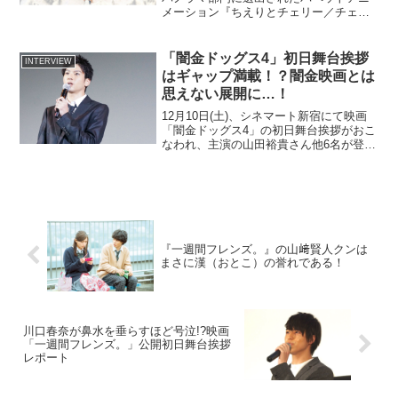
メーション『ちえりとチェリー／チェブ
ラーシカ 動物園に行く』の舞台挨拶が
TOHOシネマズ新宿にて開催され、ちえ
り役の高森奈津美さん、中村誠監督、チ
「闇金ドッグス4」初日舞台挨拶
INTERVIEW
ェブラーシカが登...
はギャップ満載！？闇金映画とは
思えない展開に…！
12月10日(土)、シネマート新宿にて映画
「闇金ドッグス4」の初日舞台挨拶がおこ
なわれ、主演の山田裕貴さん他6名が登場
しました。今作は、ヤンキーアクション
映画「ガチバン」シリーズのスピンオフ
として制作されたシリーズで、若くして
親分となったも...
『一週間フレンズ。』の山﨑賢人クンは
まさに漢（おとこ）の誉れである！
川口春奈が鼻水を垂らすほど号泣!?映画
「一週間フレンズ。」公開初日舞台挨拶
レポート