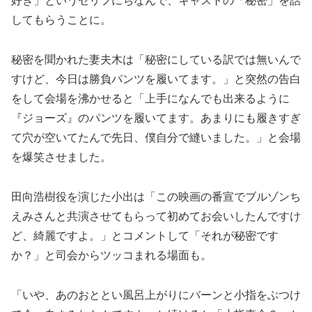
好き」というセリフにちなんで、キャストの「秘密」を話
してもらうことに。
秘密を聞かれた妻夫木は「秘密にしている訳では無いんで
すけど、今日は勝負パンツを履いてます。」と突然の告白
をして会場を沸かせると「上手になんでも出来るように
『ジョーズ』のパンツを履いてます。あまりにも履きすぎ
て穴が空いてたんで先日、僕自分で縫いました。」と会場
を爆笑させました。
田向浩樹役を演じた小出は「この映画の番宣でブルゾンち
えみさんと共演させてもらって初めてお会いしたんですけ
ど、綺麗ですよ。」とコメントして「それが秘密です
か？」と司会からツッコまれる場面も。
「いや、あのおととい風呂上がりにバーンと小指をぶつけ