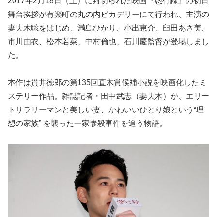
2017年2月18日（土）に封切られた映画『愚行録』の初日
舞台挨拶が有楽町の丸の内ピカデリーにて行われ、主演の
妻夫木聡をはじめ、満島ひかり、小出恵介、臼田あさ美、
市川由衣、松本若菜、中村倫也、石川慶監督が登場しまし
た。
本作は貫井徳郎の第135回直木賞候補小説を映画化したミ
ステリー作品。雑誌記者・田中武志（妻夫木）が、エリー
トサラリーマンと美しい妻、かわいいひとり娘という“理
想の家族” を襲った一家惨殺事件を追う物語。