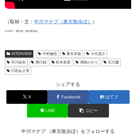
（取材・文：
中川マナブ（東京散歩ぽ）
）
(C)2017「愚行録」製作委員会
INTERVIEW
中村倫也
妻夫木聡
小出恵介
市川由衣
愚行録
松本若菜
満島ひかり
石川慶
臼田あさ美
シェアする
X
Facebook
はてブ
LINE
コピー
中川マナブ （東京散歩ぽ）をフォローする