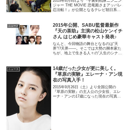
2015年8月8日より『手裏剣戦隊ニンニン
ジャー THE MOVIE 恐竜殿さまアッパレ
忍法帖！』が公開となるテレビ朝日系列
で放送中の『手裏剣戦隊ニンニンジャ
ー』の新たな"忍ばず踊った"動画が公開
された。ニンニンジャ―たちが地下鉄
2015年公開、SABU監督最新作
ニュース
で"忍ばず...
『天の茶助』主演の松山ケンイチ
さん はじめ豪華キャスト発表♪
なんと、今回物語の舞台となるのは“天
界”!?天界――。そこでは大勢の脚本家た
ちが、地上で生きる人々の“人生のシナリ
オ”を書いている。天界でお茶汲みを担当
している茶助は、とある脚本家が担当す
るユリに好意を抱く。ところが、ユリが
14歳だった少女が更に美しく。
ニュース
交通事故で死ぬ運...
『草原の実験』エレーナ・アン現
在の写真入手！
2015年9月26日（土）より全国公開の
『草原の実験』の主人公の少女役、エレ
ーナ・アンの17歳になった現在の写真が
公開された。撮影時14歳だった彼女の、
少女でもなく大人の女性でもない微妙な
年頃ならではの美しさが映しだされてい
る。作中では言葉...