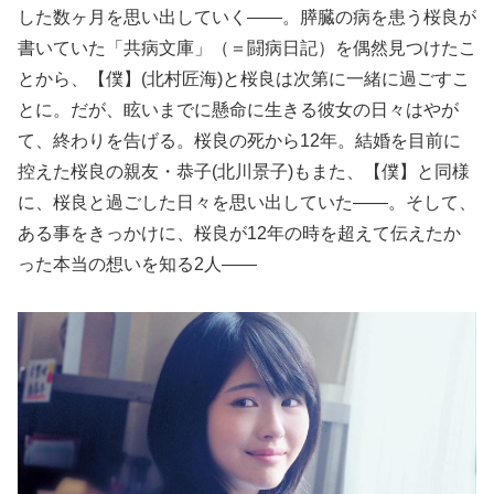
した数ヶ月を思い出していく――。膵臓の病を患う桜良が
書いていた「共病文庫」（＝闘病日記）を偶然見つけたこ
とから、【僕】(北村匠海)と桜良は次第に一緒に過ごすこ
とに。だが、眩いまでに懸命に生きる彼女の日々はやが
て、終わりを告げる。桜良の死から12年。結婚を目前に
控えた桜良の親友・恭子(北川景子)もまた、【僕】と同様
に、桜良と過ごした日々を思い出していた――。そして、
ある事をきっかけに、桜良が12年の時を超えて伝えたか
った本当の想いを知る2人――