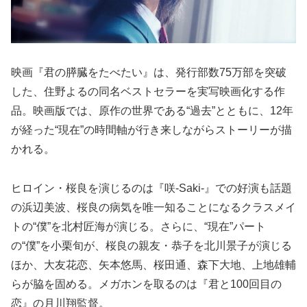
映画『君の膵臓をたべたい』は、発行部数75万部を突破
した、住野よるの同名ベストセラーを実写映画化する作
品。映画版では、原作の世界である“過去”とともに、12年
が経った“現在”の時間軸が行き来しながらストーリーが描
かれる。
ヒロイン・桜良を演じるのは『咲-Saki-』での好演も話題
の浜辺美波、桜良の病気を唯一知ることになるクラスメイ
トの“僕”を北村匠海が演じる。さらに、“現在”パート
の“僕”を小栗旬が、桜良の親友・恭子を北川景子が演じる
ほか、大友花恋、矢本悠馬、桜田通、森下大地、上地雄輔
らが脇を固める。メガホンを取るのは『君と100回目の
恋』の月川翔監督。