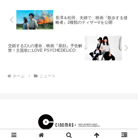
りだった。ところが、ある日怪...
長澤＆松田、夫婦で…映画『散歩する侵
略者』2種類のティザーVを公開
交錯する2人の運命…映画『昼顔』予告解
禁！主題歌にLOVE PSYCHEDELICO
ホーム
ニュース
© 2000 CINEMAS＋.