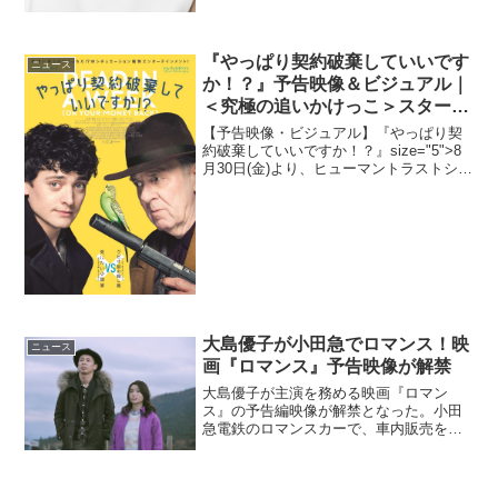
『やっぱり契約破棄していいです
ニュース
か！？』予告映像＆ビジュアル｜
＜究極の追いかけっこ＞スター
ト！
【予告映像・ビジュアル】『やっぱり契
約破棄していいですか！？』size="5">8
月30日(金)より、ヒューマントラストシネ
マ有楽町ほか全国ロードショー小説家志
望の青年と落ちぶれた殺し屋の“人生を懸
けた一週間”を巡る追走劇を描いた映画
『やっ...
大島優子が小田急でロマンス！映
ニュース
画『ロマンス』予告映像が解禁
大島優子が主演を務める映画『ロマン
ス』の予告編映像が解禁となった。小田
急電鉄のロマンスカーで、車内販売を担
当しているアテンダントの北條鉢子（大
島優子）は、仕事の成績も常にトップ
で、今日もつつがなく業務をこなすつも