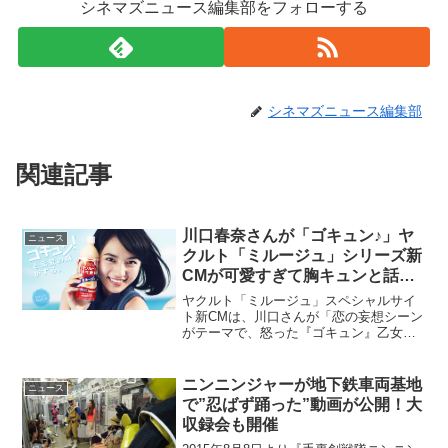
シネマズニュース編集部をフォローする
シネマズニュース編集部
関連記事
川口春奈さんが「ゴキュン♪」ヤ
ニュース
クルト「ミルージュ」シリーズ新
CMが可愛すぎて胸キュンと話題
に!?
ヤクルト「ミルージュ」スペシャルサイ
ト新CMは、川口さんが「恋の妄想シーン
がテーマで、怒った『ゴキュン』乙女な
『ゴキュン』切ない『ゴキュン』はしゃ
いで楽しい『ゴキュン』など、いろいろ
な『ゴキュン』を表現していますので、
ニンニンジャーが地下鉄車両基地
ニュース
その表情を見ていただけ...
で”忍ばず踊った”動画が公開！大
収録会も開催