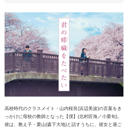
高校時代のクラスメイト・山内桜良(浜辺美波)の言葉をき
っかけに母校の教師となった【僕】(北村匠海／小栗旬)。
彼は、教え子・栗山(森下大地)と話すうちに、彼女と過ご