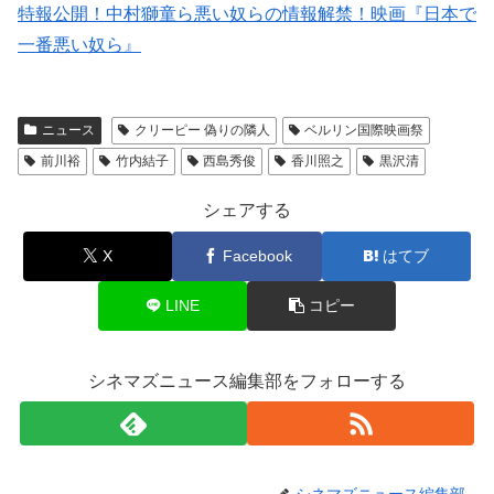
特報公開！中村獅童ら悪い奴らの情報解禁！映画『日本で
一番悪い奴ら』
ニュース
クリーピー 偽りの隣人
ベルリン国際映画祭
前川裕
竹内結子
西島秀俊
香川照之
黒沢清
シェアする
X
Facebook
はてブ
LINE
コピー
シネマズニュース編集部をフォローする