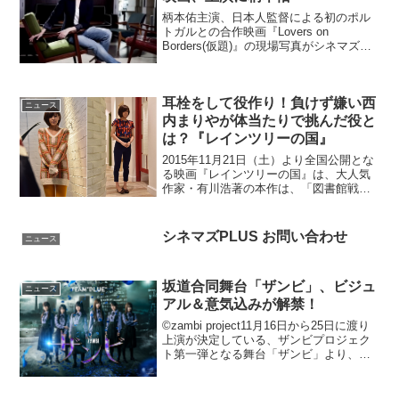
柄本佑主演、日本人監督による初のポル
トガルとの合作映画『Lovers on
Borders(仮題)』の現場写真がシネマズに
到着した。映画『Lovers on Borders(仮
題)』現場写真が到着映画『Lovers on
Borders(仮...
耳栓をして役作り！負けず嫌い西
ニュース
内まりやが体当たりで挑んだ役と
は？『レインツリーの国』
2015年11月21日（土）より全国公開とな
る映画『レインツリーの国』は、大人気
作家・有川浩著の本作は、「図書館戦
争」シリーズ第二弾の中に登場する架空
の恋愛小説を実際に著者が作品化し、そ
れを実写化したもの。耳栓をして日常を
シネマズPLUS お問い合わせ
ニュース
過ごし役作り本作で...
坂道合同舞台「ザンビ」、ビジュ
ニュース
アル＆意気込みが解禁！
©zambi project11月16日から25日に渡り
上演が決定している、ザンビプロジェク
ト第一弾となる舞台「ザンビ」より、三
坂道の出演キャストが一堂に集結した超
豪華なビジュアルと各キャストの意気込
みコメントが到着した...