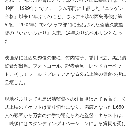
された。黒沢清監督にとってはベルリン国際映画祭は、第
49回（1999年）でフォーラム部門に出品した『ニンゲン
合格』以来17年ぶりのこと。さらに主演の西島秀俊は第
52回（2002年）でパノラマ部門に出品された斎藤久志監
督の『いたいふたり』以来、14年ぶりのベルリンとなっ
た。
映画祭には西島秀俊の他に、竹内結子、香川照之、黒沢清
監督が出席。フォトコール、記者会見、レッドカーペッ
ト、そしてワールドプレミアとなる公式上映の舞台挨拶に
登壇した。
現地ベルリンでも黒沢清監督への注目度はとても高く、公
式上映のチケットは売り切れになり、満席となった1,650
人の観客から万雷の拍手で迎えられた監督・キャストは、
上映後にはスタンディングオベーションによる賞賛を受け