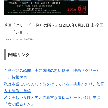
映画『クリーピー 偽りの隣人』は2016年6月18日(土)全国
ロードショー。
(C)2016「クリーピー」製作委員会
関連リンク
予測不能の恐怖、実に気味の悪い物語―映画『クリーピ
ー』特報解禁
私は本当にいろんな才能を持っている―桃井かおり、監督
＆主演作に自信
若く美しい女性と男との異常な関係…ビートたけし主演
『女が眠るとき』