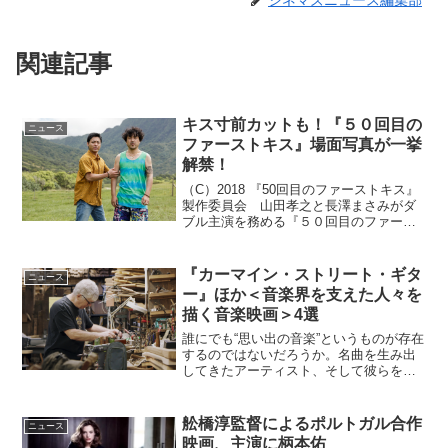
シネマズニュース編集部
関連記事
キス寸前カットも！『５０回目の
ニュース
ファーストキス』場面写真が一挙
解禁！
（C）2018 『50回目のファーストキス』
製作委員会 山田孝之と長澤まさみがダ
ブル主演を務める『５０回目のファース
トキス』2018年6月1日(金)より公開。こ
の度、本ビジュアルと場面写真を一挙解
禁となった。本作はハワイのオアフ島を
『カーマイン・ストリート・ギタ
ニュース
舞台に、...
ー』ほか＜音楽界を支えた人々を
描く音楽映画＞4選
誰にでも“思い出の音楽”というものが存在
するのではないだろうか。名曲を生み出
してきたアーティスト、そして彼らを裏
で支えてきた人々に焦点を当てた2019年
公開の音楽映画4作品をピックアップ。
『グッド・ヴァイブレーションズ』(8月3
舩橋淳監督によるポルトガル合作
ニュース
日公開)19...
映画、主演に柄本佑