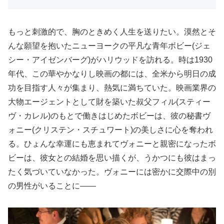
もっと刺激的で、胸のときめく人生を送りたい。漠然とそ
んな願望を抱いたニューヨークの平凡な青年ボビー(ジェ
シー・アイゼンバーグ)がハリウッドを訪れる。時は1930
年代、この華やかなりし映画の都には、全米から明日の成
功を目指す人々が集まり、熱気に満ちていた。映画業界の
大物エージェントとして財を築いた叔父フィル(スティー
ヴ・カレル)のもとで働きはじめたボビーは、彼の秘書ヴ
ォニー(クリステン・スチュワート)の美しさに心を奪われ
る。ひょんな幸運にも恵まれてヴォニーと親密になったボ
ビーは、彼女との結婚を思い描くが、うかつにも彼はまっ
たく気づいていなかった。ヴォニーには密かに交際中の別
の男性がいることに――