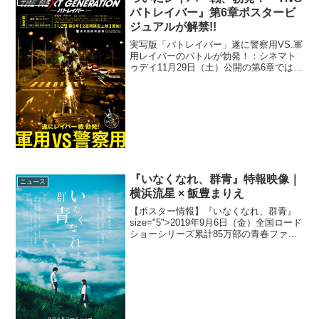
ニュース
ムで新たな衝撃...
パトレイバー』第6章ポスタービ
ジュアルが解禁!!
実写版「パトレイバー」遂に警察用VS.軍
用レイバーのバトルが勃発！：シネマト
ゥデイ11月29日（土）公開の第6章では、
極秘裏に日本国内へと持ち込まれた旧ソ
連製軍用レイバー「RT99」がテロリスト
の手により強奪！特車二課のメンバーが
98式AV...
『いなくなれ、群青』特報映像｜
ニュース
横浜流星 × 飯豊まりえ
【ポスター情報】『いなくなれ、群青』
size="5">2019年9月6日（金）全国ロード
ショーシリーズ累計85万部の青春ファン
タジー『いなくなれ、群青』が2019年9月
6日（金）全国公開。注目俳優・横浜流星
がミステリアスな雰囲気を身にまとう...