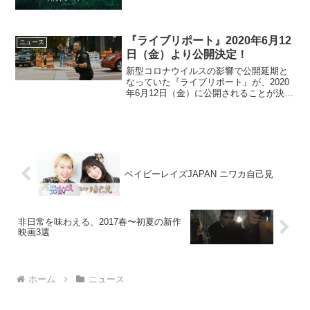
『ライブリポート』2020年6月12
ニュース
日（金）より公開決定！
新型コロナウイルスの影響で公開延期と
なっていた『ライブリポート』が、2020
年6月12日（金）に公開されることが決定
した。予告編ストーリー誘拐された少女
の救出に命をかける警察官ペニー(アーロ
ン・エッカート)は、配信サイト
Peaple.co...
ベイビーレイズJAPAN ニワカ自己見
非日常を味わえる、2017春〜初夏の新作
映画3選
ホーム
ニュース