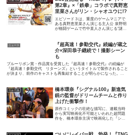
ニュース
第2章』×「鉄拳」コラボで真野恵
里菜さんがリン・シャオユウに!?
エピソード３は、重度のゲームマニアで
ある真野恵里菜さん演じる主人公 泉野明
が格闘ゲームで竹中直人さん演じる“謎の
中年オヤジ”に勝つため、現実を超越した
修行に明け暮れるストーリー。明vsオヤ
ジが対決する格闘ゲームとして、なん
『超高速！参勤交代』続編が蔵之
ニュース
と！劇中でアーケー...
介×深田恭子継続で！撮影シーン
も
ブルーリボン賞・作品賞を受賞した『超高速！参勤交代』の続編が
『超高速！参勤交代 リターンズ』というタイトルで製作されること
が決まり、前作のキャストも再集結することが明らかになった。
2015年9月6日にクランクイン、10月末にクランクアップで...
橋本環奈『シグナル100』新進気
ニュース
鋭の監督がドリームチームと作り
上げた衝撃作！
原作コミックの壮絶な描写に、連載当時
から実写映画化不可能といわれた超問題
作を、橋本環奈主演で映画化した『シグ
ナル100』が、2020年1月24日（金）より
公開される。『バトル・ロワイアル』を
彷彿？！新進気鋭の監督がドリームチー
ついにレイバー戦、勃発！『TNG