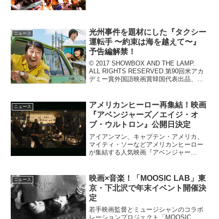
光州事件を題材にした『タクシー
ニュース
運転手 〜約束は海を越えて〜』
予告編解禁！
© 2017 SHOWBOX AND THE LAMP.
ALL RIGHTS RESERVED.第90回米アカ
デミー賞外国語映画賞韓国代表出品、名
優ソン・ガンホ主演で贈る映画 『タクシ
ー運転手 〜約束は海を越えて〜』が2018
年4月...
アメリカンヒーロー再集結！映画
ニュース
『アベンジャーズ／エイジ・オ
ブ・ウルトロン』公開日決定
アイアンマン、キャプテン・アメリカ、
マイティ・ソーなどアメリカンヒーロー
が集結する人気映画『アベンジャー
ズ』。続編となる『アベンジャーズ／エ
イジ・オブ・ウルトロン』が2015年7月4
日（土）に公開されることが決定した。
映画×音楽！「MOOSIC LAB」東
ニュース
アベンジャーズ、今度の...
京・下北沢で年末イベント開催決
定
若手映画監督とミュージシャンのコラボ
レーションプロジェクト「MOOSIC