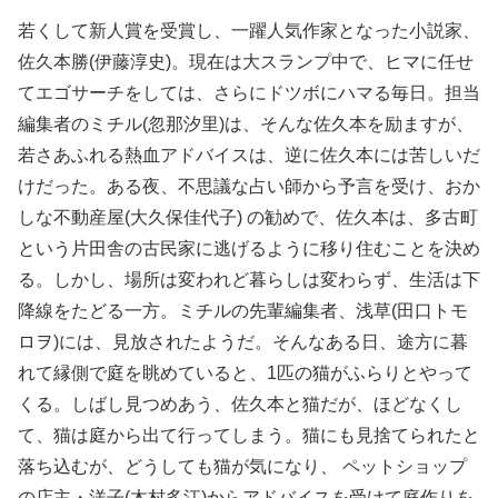
若くして新人賞を受賞し、一躍人気作家となった小説家、
佐久本勝(伊藤淳史)。現在は大スランプ中で、ヒマに任せ
てエゴサーチをしては、さらにドツボにハマる毎日。担当
編集者のミチル(忽那汐里)は、そんな佐久本を励ますが、
若さあふれる熱血アドバイスは、逆に佐久本には苦しいだ
けだった。ある夜、不思議な占い師から予言を受け、おか
しな不動産屋(大久保佳代子) の勧めで、佐久本は、多古町
という片田舎の古民家に逃げるように移り住むことを決め
る。しかし、場所は変われど暮らしは変わらず、生活は下
降線をたどる一方。ミチルの先輩編集者、浅草(田口トモ
ロヲ)には、見放されたようだ。そんなある日、途方に暮
れて縁側で庭を眺めていると、1匹の猫がふらりとやって
くる。しばし見つめあう、佐久本と猫だが、ほどなくし
て、猫は庭から出て行ってしまう。猫にも見捨てられたと
落ち込むが、どうしても猫が気になり、 ペットショップ
の店主・洋子(木村多江)からアドバイスを受けて庭作りを