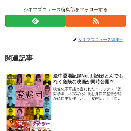
シネマズニュース編集部をフォローする
シネマズニュース編集部
関連記事
途中退場記録No.１記録!とんでも
ニュース
なく危険な映画が同時公開!?
映像化不可能と言われたコミックス「監
獄学園」の実写化に挑む井口昇監督が秘
かに自主制作した、『変態団』と『自傷
戦士ダメージャー』が2015年11月14日よ
り同時上映される。真実の変態とは何か
井口昇監督は本作に対して、「『変態』
という言葉が一人...