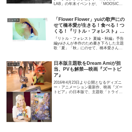
LAB」の年末イベントが、「MOOSIC
LAB & SPOTTED 2015 YEAR-END
PARTY！」として2015年12月21日に東
京・下北沢GARDEN...
「Flower Flower」yuiの歌声にの
ニュース
せて橋本愛が生きる！食べる！つ
くる！『リトル・フォレスト』予
告編動画公開♪
『リトル・フォレスト 夏編・秋編』予告
編yuiさんが本作のため書き下ろした主題
歌「夏」「秋」にのせて、橋本愛さん
が、食べるためにつくる！生きるために
食べる！東北の豊かな自然も見どころな
予告編動画が完成♪自然の中で手間ひまを
日本版主題歌をDream Amiが担
ニュース
かけた四季折々の収...
当、PVも解禁―映画『ズートピ
ア』
2016年4月23日より公開となるディズニ
ー・アニメーション最新作、映画『ズー
トピア』の日本版で、主題歌「トライ・
エヴリシング」をDream Amiが担当する
事があきらかとなった。Dream Amiはズ
ートピアのポップスター・ガゼルの役の
日...