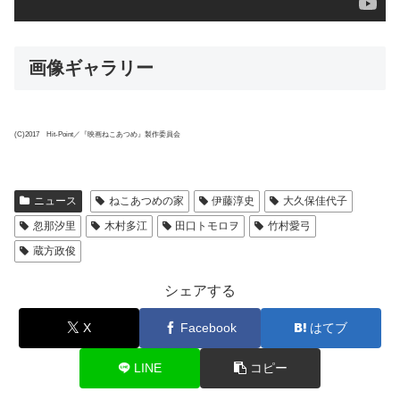
画像ギャラリー
(C)2017 Hit-Point／『映画ねこあつめ』製作委員会
ニュース
ねこあつめの家
伊藤淳史
大久保佳代子
忽那汐里
木村多江
田口トモロヲ
竹村愛弓
蔵方政俊
シェアする
X
Facebook
はてブ
LINE
コピー