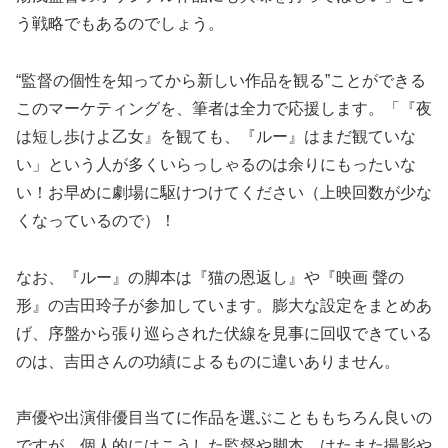
う戦略でもあるのでしょう。
“監督の個性を知ってから新しい作品を観る”ことができる
このマーケティングを、筆者は全力で応援します。「『夜
は短し歩けよ乙女』を観ても、『ルー』はまだ観ていな
い」という人が多くいらっしゃるのは余りにもったいな
い！お早めに劇場に駆けつけてください（上映回数が少な
くなっているので）！
なお、『ルー』の脚本は『猫の恩返し』や『映画 聲の
形』の吉田玲子が参加しています。膨大な設定をまとめあ
げ、序盤から張り巡らされた伏線を見事に回収できている
のは、吉田さんの功績によるものに違いありません。
声優や出演俳優目当てに作品を選ぶことももちろん良いの
ですが、個人的にはこうした監督や脚本、はたまた撮影や