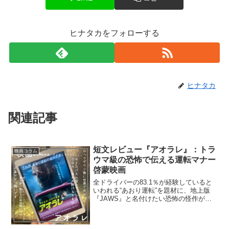
ヒナタカをフォローする
ヒナタカ
関連記事
短文レビュー『アオラレ』：トラ
映画コラム
ウマ級の恐怖で伝える運転マナー
啓蒙映画
全ドライバーの83.1％が経験していると
いわれる“あおり運転”を題材に、地上版
『JAWS』と名付けたい恐怖の怪作が誕
生してしまいました...。これ、トラウマ
映画の称号を認与えます。「たった一度
のクラクションが、すべてを変える