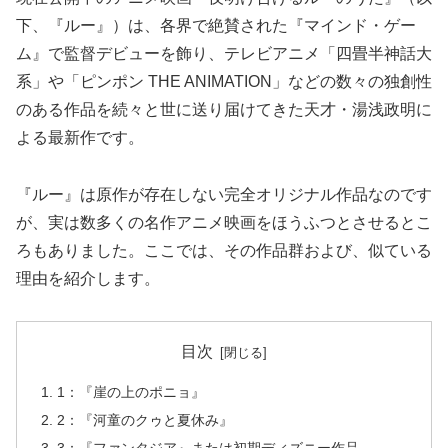
下、『ルー』）は、各界で絶賛された『マインド・ゲー
ム』で監督デビューを飾り、テレビアニメ「四畳半神話大
系」や「ピンポン THE ANIMATION」などの数々の独創性
のある作品を続々と世に送り届けてきた天才・湯浅政明に
よる最新作です。
『ルー』は原作が存在しない完全オリジナル作品なのです
が、実は数多くの名作アニメ映画をほうふつとさせるとこ
ろもありました。ここでは、その作品群および、似ている
理由を紹介します。
目次
1：『崖の上のポニョ』
2：『河童のクゥと夏休み』
3：『ファンタジア』または初期ディズニー作品