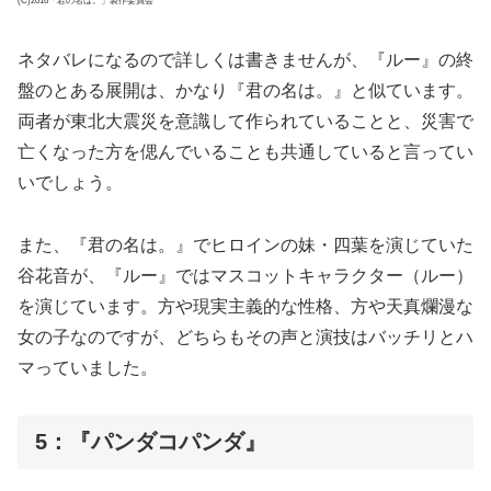
(C)2016「君の名は。」製作委員会
ネタバレになるので詳しくは書きませんが、『ルー』の終
盤のとある展開は、かなり『君の名は。』と似ています。
両者が東北大震災を意識して作られていることと、災害で
亡くなった方を偲んでいることも共通していると言ってい
いでしょう。
また、『君の名は。』でヒロインの妹・四葉を演じていた
谷花音が、『ルー』ではマスコットキャラクター（ルー）
を演じています。方や現実主義的な性格、方や天真爛漫な
女の子なのですが、どちらもその声と演技はバッチリとハ
マっていました。
5：『パンダコパンダ』