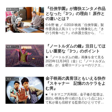
――」子供を送り...
『任侠学園』が痛快エンタメ作品
映画コラム
となった「3つ」の理由！ 原作と
の違いとは？
©今野 敏 ／ ©2019 映画「任俠学園」製
作委員会人気コミックを映像化した『き
のう何食べた？』の弁護士役から、『空
母いぶき』で見せた自衛官役まで、毎回
幅広い役柄に挑戦しては、その度に見事
に自分のものにしてきた西島秀俊。そん
『ノートルダムの鐘』注目してほ
映画コラム
な彼が西田敏行...
しい重要な「3つ」のポイント
▶『ノートルダムの鐘』画像を全て見る
2023年11月24日（金）に『ノートルダム
の鐘』が、金曜ロードショーのリクエス
ト企画により選ばれた、4週連続のディズ
ニーアニメ映画の第2弾として放送され
る。本作は『レ・ミゼラブル』でも知ら
金子映画の真骨頂ともいえる快作
映画コラム
れるヴィクトル...
『スキャナー 記憶のカケラをよ
む男』
■「キネマニア共和国」金子修介監督は、
面白い映画を作り続けるという点におい
て私が最も信頼する監督のひとりです
が、そんな金子監督の最新作……《キネ
マニア共和国～レインボー通りの映画街