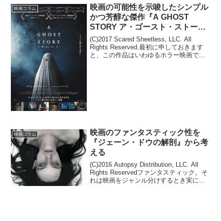
～vol.128》(C)2016 『スキャナー』製作
映画の可能性を示唆したシンプル
映画コラム
委員会『...
かつ芳醇な傑作『A GHOST
STORY ア・ゴースト・ストーリ
ー 』
(C)2017 Scared Sheetless, LLC. All
Rights Reserved.最初に申しておきます
と、この作品はいわゆるホラー映画では
ありません。ただし主人公はゴーストで
す。それも、実に哀しく、切ない……
《キネマニア...
映画のファンタスティック性を
映画コラム
『ジェーン・ドウの解剖』から考
える
(C)2016 Autopsy Distribution, LLC. All
Rights Reservedファンタスティック。そ
れは映画をジャンル分けするとき実に便
利な言葉で、『ゴジラ キングオブモン
スターズ』のような怪獣映画も『貞子』
の...