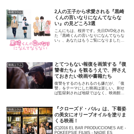
の”ティム・バートン監督の手によって実
写化されようとは誰が予想できただろ
う。...
2人の王子から求愛される『黒崎
映画コラム
くんの言いなりになんてならな
い』の見どころ3選
こんにちは、桜井です。先日DVD化され
た『黒崎くんの言いなりになんてならな
い』、あなたはもうご覧になりました
か？ Sexy Zoneの中島健人くんがドS男
子が演じていて、観ていると胸がキュン
とし、すごく幸せな気持ちになります。
イケメンに癒さ...
とてつもない報復を画策する『復
映画コラム
讐者たち』を観るうえで、押さえ
ておきたい映画や書籍たち
復讐をするのもされるのも嫌だが、「復
讐」をテーマにした映画は楽しい。刺せ
ば監獄刺されば地獄ではなく、映画館の
椅子や自宅のソファなどの安全地帯に沈
み込んで、他人の復讐を観てスカッとで
きるからである。『ハムレット』『モン
『クローズド・バル』は、下着姿
映画コラム
テ・クリスト伯』『忠臣蔵...
の美女にオリーブオイルを塗りま
くる映画！
(C)2016 EL BAR PRODUCCIONES AIE -
POKEEPSIE FILMS - NADIE ES