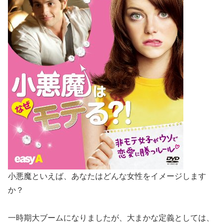
小悪魔といえば、あなたはどんな女性をイメージします
か？
一時期大ブームになりましたが、大まかな定義としては、