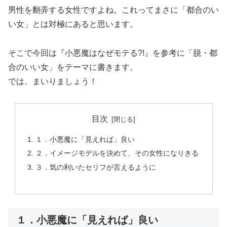
男性を翻弄する女性ですよね。これってまさに「都合のい
い女」とは対極にあると思います。
そこで今回は『小悪魔はなぜモテる?!』を参考に「脱・都
合のいい女」をテーマに書きます。
では、まいりましょう！
目次
１．小悪魔に「見えれば」良い
２．イメージモデルを決めて、その女性になりきる
３．気の利いたセリフが言えるように
１．小悪魔に「見えれば」良い