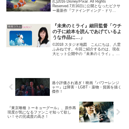
(C)2016 Disney/Pixar. All Rights
Reserved.7月16日に公開となったピクサ
ー最新作『ファインディング・ドリ
ー』。全国511スクリーンで公開となった
この作品は、海の日までの連休3日間で、
92万人以上の動...
『未来のミライ』細田監督「ウチ
映画コラム
の子に絵本を読んであげているよ
うな作品に…」
©2018 スタジオ地図 こんにちは、八雲
ふみねです。今回ご紹介するのは、現在
大ヒット公開中の『未来のミライ』。細
田守監督最新作、４歳のくんちゃんと妹
のミライちゃんが織りなす“きょうだい”の
物語です。 『サマーウォーズ』の素晴
らしさ徹底...
過小評価され過ぎ！映画『パワーレンジ
ャー』は障害・LGBT・薬物・貧困を描く
傑作！
『東京喰種 トーキョーグール』、原作再
現度が気になるファンこそ知って欲し
い！その完成度の高さ！