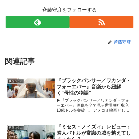
斉藤守彦をフォローする
斉藤守彦
関連記事
『ブラックパンサー／ワカンダ・
映画コラム
フォーエバー』音楽から紐解
く“母性の物語”
▶︎『ブラックパンサー／ワカンダ・フォ
ーエバー』画像を全て見る世界興行収入
13億ドルを突破し、アメコミ映画として
初めてアカデミー賞作品賞にノミネート
されるなど、大きな成功を収めた『ブラ
ックパンサー』（2018）。だがその続編
『ミセス・ノイズィ』レビュー：
映画コラム
となる『ブラック...
隣人バトルが常識の域を越えてし