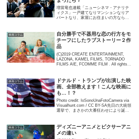
まったら？
増當竜也連載「ニューシネマ・アナリテ
ィクス」一戸建てなりマンションなりア
パートなり、家屋にお住まいの方ならば
必然的に隣人という存在を無視できなく
なっていくものですが、その隣人がなか
なかのツワモノで一癖も二癖もあった場
自分勝手で不器用な恋の行方をモ
映画コラム
合、当然のようにそこから...
チーフにしたラブストーリー２作
品
(C)2019 CREATE ENTERTAINMENT,
LAZONA, KAMEL FILMS, TORNADO
FILMS AIE, FCOMME FILM . All rights
reserved.2021年1月15日に公開となる...
ドナルド・トランプが出演した映
映画コラム
画、全部教えます！こんな映画に
も…！？
Photo credit: IoSonoUnaFotoCamera via
Visualhunt.com / CC BY-SA先日の大統領
選挙で、まさかの大番狂わせにより誕生
した、ドナルド・トランプ次期大統領！
今やあらゆる意味で有名人である...
ディズニーアニメとピクサーアニ
映画コラム
メの違い