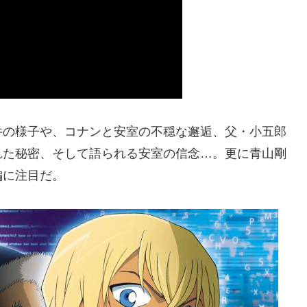
件の様子や、コナンと安室の不穏な邂逅、父・小五郎
れた秘密、そして語られる安室の信念…。更に青山剛
編に注目だ。