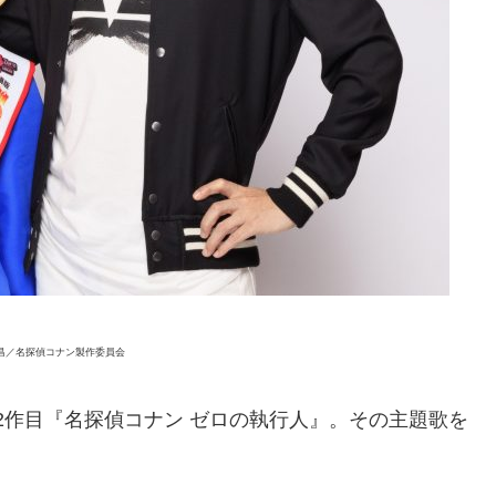
山剛昌／名探偵コナン製作委員会
版22作目『名探偵コナン ゼロの執行人』。その主題歌を