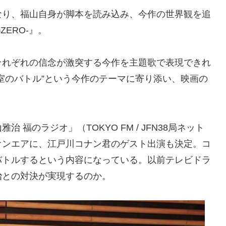
なり、福山自身が脚本を読み込み、今作の世界観を追
ERO-』。
それぞれの信念が激突する今作を主題歌で表現できれ
室のバトル”という今作のテーマに寄り添い、映画の
。
福のラジオ」（TOKYO FM / JFN38局ネット
日のオンエアに、江戸川コナン君のゲスト出演も決定。コ
バトルするという内容になっている。以前テレビドラ
治との対決が実現するのか。