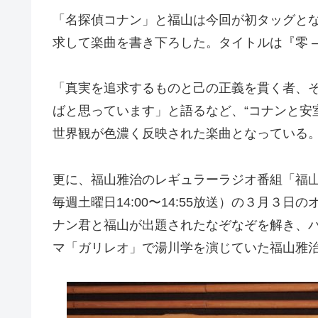
「名探偵コナン」と福山は今回が初タッグと
求して楽曲を書き下ろした。タイトルは『零 –Z
「真実を追求するものと己の正義を貫く者、
ばと思っています」と語るなど、“コナンと安
世界観が色濃く反映された楽曲となっている
更に、福山雅治のレギュラーラジオ番組「福山雅治 
毎週土曜日14:00〜14:55放送）の３月３
ナン君と福山が出題されたなぞなぞを解き、
マ「ガリレオ」で湯川学を演じていた福山雅