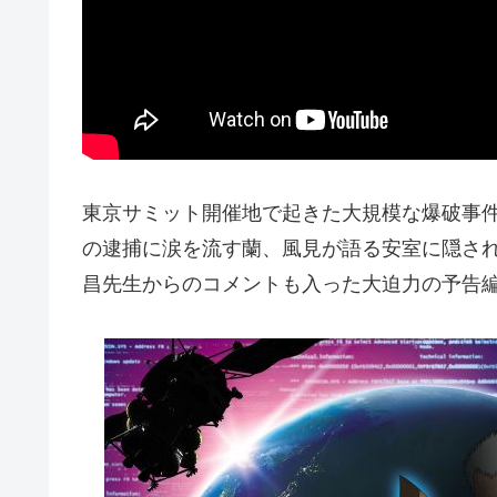
東京サミット開催地で起きた大規模な爆破事
の逮捕に涙を流す蘭、風見が語る安室に隠さ
昌先生からのコメントも入った大迫力の予告