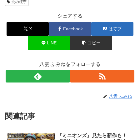
北の桜守
シェアする
X
Facebook
はてブ
LINE
コピー
八雲 ふみねをフォローする
八雲 ふみね
関連記事
『ミニオンズ』見たら新作も！
映画コラム