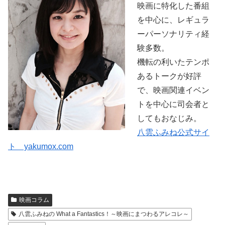
映画に特化した番組
を中心に、レギュラ
ーパーソナリティ経
験多数。
機転の利いたテンポ
あるトークが好評
で、映画関連イベン
トを中心に司会者と
してもおなじみ。
八雲ふみね公式サイ
ト yakumox.com
映画コラム
八雲ふみねの What a Fantastics！～映画にまつわるアレコレ～