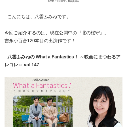
©2018「北の桜守」製作委員会
こんにちは、八雲ふみねです。
今回ご紹介するのは、現在公開中の『北の桜守』。
吉永小百合120本目の出演作です！
八雲ふみねの What a Fantastics！ ～映画にまつわるア
レコレ～ vol.147