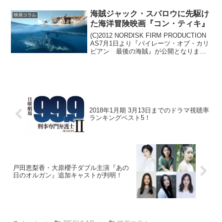
「イマジナリーフレンド」を題材にした
長編アニメーション映画『屋根裏のラジ
海賊ジャック・スパロウに先駆け
映画コラム
ャー』が2023年12月...
た海洋冒険映画『コン・ティキ』
(C)2012 NORDISK FIRM PRODUCTION
AS7月1日より『パイレーツ・オブ・カリ
ビアン 最後の海賊』が公開となりま
す。ジョニー・デップ扮する海賊ジャッ
ク・スパロウが大活躍するシリーズ第5
弾、今回は彼の出生の謎も解き明...
2018年1月期 3月13日までのドラマ視聴率
ランキングベスト5！
戸田恵梨香・大原櫻子ダブル主演『あの
日のオルガン』追加キャストが判明！