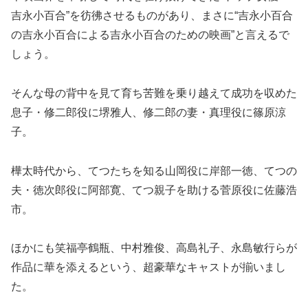
吉永小百合”を彷彿させるものがあり、まさに“吉永小百合
の吉永小百合による吉永小百合のための映画”と言えるで
しょう。
そんな母の背中を見て育ち苦難を乗り越えて成功を収めた
息子・修二郎役に堺雅人、修二郎の妻・真理役に篠原涼
子。
樺太時代から、てつたちを知る山岡役に岸部一徳、てつの
夫・徳次郎役に阿部寛、てつ親子を助ける菅原役に佐藤浩
市。
ほかにも笑福亭鶴瓶、中村雅俊、高島礼子、永島敏行らが
作品に華を添えるという、超豪華なキャストが揃いまし
た。