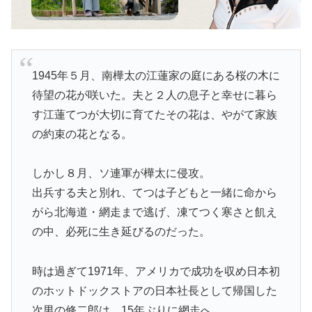
1945年５月、南樺太の江蓮家の庭にある桜の木に
待望の花が咲いた。夫と２人の息子と幸せに暮ら
す江蓮てつが大切に育てたその花は、やがて家族
の約束の花となる。
しかし８月、ソ連軍が樺太に侵攻。
出兵する夫と別れ、てつは子どもと一緒に命から
がら北海道・網走まで逃げ、凍てつく寒さと飢え
の中、必死に生き延びるのだった。
時は過ぎて1971年、アメリカで成功を収め日本初
のホットドックストアの日本社長として帰国した
次男の修二郎は、15年ぶりに網走へ。