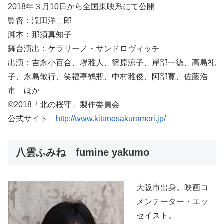
2018年３月10日から全国東映系にて公開
監督：滝田洋二郎
脚本：那須真知子
舞台演出：ケラリーノ・サンドロヴィッチ
出演：吉永小百合、堺雅人、篠原涼子、岸部一徳、高島礼
子、永島敏行、笑福亭鶴瓶、中村雅俊、阿部寛、佐藤浩
市 ほか
©2018「北の桜守」製作委員会
公式サイト
http://www.kitanosakuramori.jp/
八雲ふみね fumine yakumo
大阪市出身。映画コ
メンテーター・エッ
セイスト。