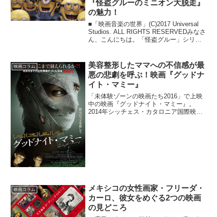
『怪盗グルーのミニオン大脱走』
の魅力！
■「映画音楽の世界」(C)2017 Universal
Studios. ALL RIGHTS RESERVEDみなさ
ん、こんにちは。「怪盗グルー」シリー
ズの最新作となる『怪盗グルーとミニオ
ン大脱走』が7月21日からスタートしまし
た。これま...
美容整形したママへの不信感が最
映画コラム
悪の悲劇を呼ぶ！映画『グッドナ
イト・マミー』
「未体験ゾーンの映画たち2016」で上映
中の映画『グッドナイト・マミー』。
2014年シッチェス・カタロニア国際映画
祭でグランプリを受賞した意欲作で、静
かな雰囲気の中、深まる恐怖に目をそら
す観客が続出したサイコスリラー。
(C)WIEN 201...
メキシコの女性画家・フリーダ・
映画コラム
カーロ、彼女をめぐる2つの映画
の見どころ