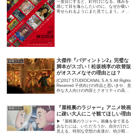
一度目にすると、釘付けになる。痛みを
感じて目を逸らしたいのに、なぜか吸い
寄せられるようにまた見てしまう。メキ
シコを代表する現代美術の女性画家・フ
リーダ・カーロの絵には、人の感情をえ
ぐる何かが凝縮されている。芸術家を一
人ずつピックアップし、作...
大傑作『パディントン2』完璧な
映画コラム
脚本がスゴい！松坂桃李の吹替版
がオススメなその理由とは？
(C)2017 STUDIOCANAL S.A.S All Rights
Reserved.子供向けの作品と思いきや、意
外な大人向けの内容とクオリティの高さ
に、観客から高評価を得た映画『パディ
ントン』。現在公開中の『パディントン
２』は、その...
『屋根裏のラジャー』アニメ映画
映画コラム
に疎い大人にこそ観てほしい理由
▶︎『屋根裏のラジャー』画像を全て見る
あなたには、いただろうか。自分だけに
見える、特別な空想の友達が。幼少期に
出現することがあるという、いわゆる