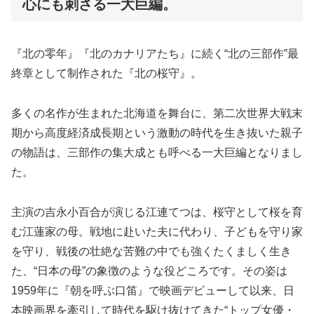
心にも刺さる一大巨編。
『北の零年』『北のカナリアたち』に続く“北の三部作”最
終章として制作された『北の桜守』。
多くの名作が生まれた北海道を舞台に、第二次世界大戦末
期から高度経済成長期という激動の時代を生き抜いた親子
の物語は、三部作の集大成とも呼べる一大巨編となりまし
た。
主演の吉永小百合が演じる江連てつは、桜守として桜を育
む江蓮家の母。戦地に赴いた夫に代わり、子どもを守り家
を守り、戦後の壮絶な苦難の中でも強くたくましく生き
た、“日本の母”の象徴のような役どころです。その姿は
1959年に『朝を呼ぶ口笛』で映画デビューして以来、日
本映画界を牽引して時代を駆け抜けてきた“トップ女優・