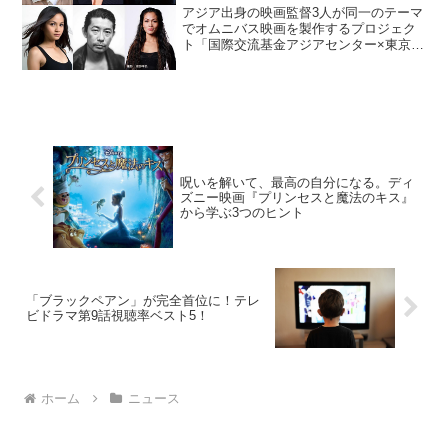
アジア出身の映画監督3人が同一のテーマ
でオムニバス映画を製作するプロジェク
ト「国際交流基金アジアセンター×東京国
際映画祭 co-produce アジア・オムニバ
ス映画製作シリーズ『アジア三面鏡』」
の各作品詳細ならびに主要キャストが明
らかとな...
呪いを解いて、最高の自分になる。ディ
ズニー映画『プリンセスと魔法のキス』
から学ぶ3つのヒント
「ブラックペアン」が完全首位に！テレ
ビドラマ第9話視聴率ベスト5！
ホーム
ニュース