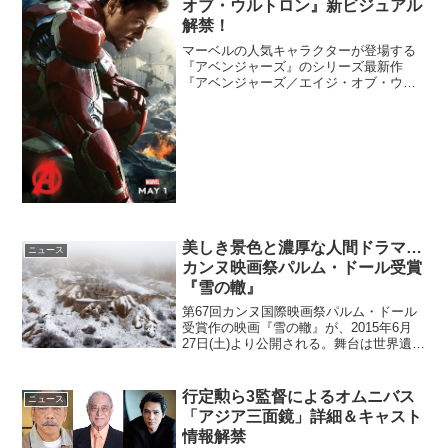
オブ・ウルトロン』新ビジュアル
解禁！
マーベルの人気キャラクターが登場する
『アベンジャーズ』のシリーズ最新作
『アベンジャーズ／エイジ・オブ・ウル
トロン』の新ビジュアルが公開された。
（C）Marvel 2015本作は、アイアンマ
ン、ソー、ハルク、キャプテン・アメリ
カなどの主人公に...
美しき景色と濃厚な人間ドラマ…
ニュース
カンヌ映画祭パルム・ドール受賞
『雪の轍』
第67回カンヌ国際映画祭パルム・ドール
受賞作の映画『雪の轍』が、2015年6月
27日(土)より公開される。舞台は世界遺産
のトルコ・カッパドキアに佇むとあるホ
テル。親から膨大な資産を受け継ぎ、ホ
テルのオーナーとして何不自由なく暮ら
行定勲ら3監督によるオムニバス
ニュース
す元舞台俳優...
「アジア三面鏡」詳細＆キャスト
情報解禁