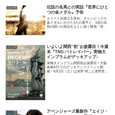
く最新ディズニー主題歌シャキーラが歌
う「トライ・エヴリシング」PV解禁動物
伝説の名馬との実話『世界にひと
ニュース
が人...
つの金メダル』予告
エリート弁護士を辞め、オリンピックの
金メダルにかけた1人の選手と、1頭の名
馬の闘いの実話をもとに描く映画『世界
にひとつの金メダル』の予告映像が解禁
となった。映画『世界にひとつの金メダ
ル』予告映像解禁1980年代初頭、フラン
ス。子供のころより...
いよいよ関西“初”お披露目！今週
ニュース
末『TNG パトレイバー』実物大
インブラムがデッキアップ♪
実物大イングラム関西初お披露目！大阪
南港ATCでのデッキアップイベント開
催！8月2日（土）は泉野 明こと真野恵里
菜さんも参加！：公式サイトなんと！3日
（日）を除く2日（土）～10日（日）まで
の1週間、毎日“３回”のデッキアップを披
露しちゃい...
アベンジャーズ最新作『エイジ・
ニュース