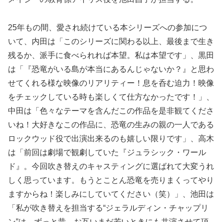
25年もの間、愛され続けている本シリーズへの参加につ
いて、内田は「このシリーズに関わる以上、最後まで生き
残るか、派手に食べられれば本望。私は本望です」、黒田
は「『恐竜がいる島が本当にあるんじゃないか？』と思わ
せてくれる様な映像のリアリティー！息を呑む迫力！映像
をチェックしている時も楽しくて仕方なかったです！」、
中田は「色々なテーマを含んだこの作品を是非観てくださ
いね！大好きなこの作品に、恐竜の生みの親の一人である
ロックウッド役で出演出来るのも嬉しい限りです」、高木
は「前回は劇場で観劇していた『ジュラシック・ワール
ド』。今回吹き替えのキャスティングに選ばれて大変うれ
しく思っています。もうとことん恐竜を売りまくってやり
ますからね！楽しみにしていてください（笑）」、池田は
「私が吹き替えを担当する“ジェラルディン・チャップリ
ン”は、ずっと昔、お互いまだ若いときにも共演させて頂