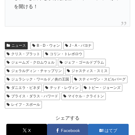
を開ける！
ニュース
B・D・ウォン
J・A・バヨナ
クリス・プラット
コリン・トレボロウ
ジェームズ・クロムウェル
ジェフ・ゴールドブラム
ジェラルディン・チャップリン
ジャスティス・スミス
ジュラシック・ワールド／炎の王国
スティーヴン・スピルバーグ
ダニエラ・ピネダ
テッド・レヴィン
トビー・ジョーンズ
ブライス・ダラス・ハワード
マイケル・クライトン
レイフ・スポール
シェアする
X
Facebook
はてブ