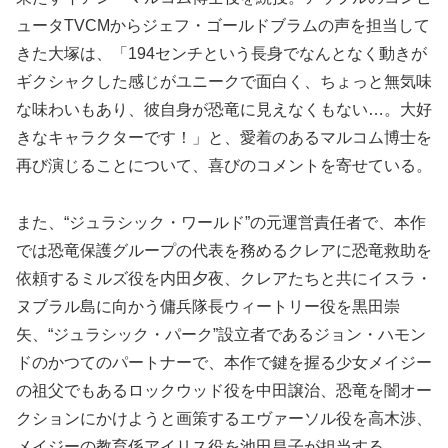
ュータTVCMからジェフ・ゴールドブラムの声を担当して
きた大塚は、「194センチという長身でなんとなく動きが
ギクシャクした感じがユニークで面白く、ちょっと無気味
な味わいもあり、彼自身が恐竜に見えなくもない…。大好
きなキャラクターです！」と、愛着のあるマルコム博士を
再び演じることについて、喜びのコメントを寄せている。
また、“ジュラシック・ワールド”の元運営責任者で、本作
では恐竜保護グループの代表を務めるクレアに恐竜救助を
依頼するミルズ役を内田夕夜、クレアたちと共にイスラ・
ヌブラル島に向かう傭兵隊長ウィートリー役を黒田崇
矢、“ジュラシック・パーク”設立者であるジョン・ハモン
ドのかつてのパートナーで、本作で鍵を握る少女メイジー
の祖父でもあるロックウッド役を中田譲治、恐竜を闇オー
クションにかけようと画策するエヴァーソル役を高木渉、
メイジーの教育係アイリス役を池田昌子が担当する。