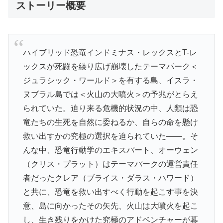
ストーリー概要
ハイブリッド恐竜インドミナス・レックスとT-レ
ックスが死闘を繰り広げ崩壊したテーマパーク＜
ジュラシック・ワールド＞を有する島、イスラ・
ヌブラル島では＜火山の大噴火＞の予兆がとらえ
られていた。迫り来る危機的状況の中、人類は恐
竜たちの生死を自然に委ねるか、自らの命を懸け
救い出すかの究極の選択を迫られていた――。そ
んな中、恐竜行動学のエキスパート、オーウェン
（クリス・プラット）はテーマパークの運営責任
者だったクレア（ブライス・ダラス・ハワード）
と共に、恐竜を救い出すべく行動を起こす事を決
意、島に向かったその矢先、火山は大噴火を起こ
し、生き残りをかけた究極のアドベンチャーが幕