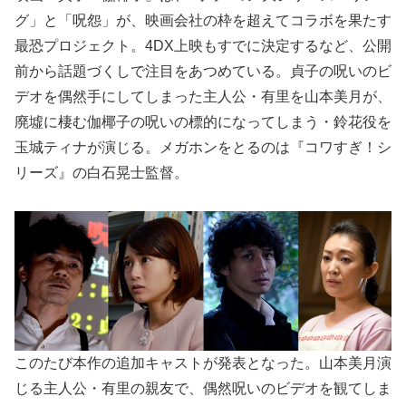
グ」と「呪怨」が、映画会社の枠を超えてコラボを果たす
最恐プロジェクト。4DX上映もすでに決定するなど、公開
前から話題づくしで注目をあつめている。貞子の呪いのビ
デオを偶然手にしてしまった主人公・有里を山本美月が、
廃墟に棲む伽椰子の呪いの標的になってしまう・鈴花役を
玉城ティナが演じる。メガホンをとるのは『コワすぎ！シ
リーズ』の白石晃士監督。
このたび本作の追加キャストが発表となった。山本美月演
じる主人公・有里の親友で、偶然呪いのビデオを観てしま