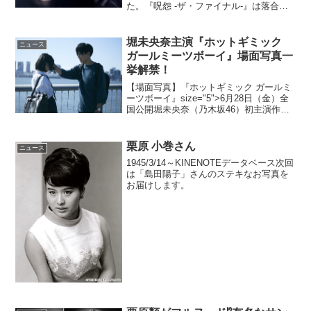
た。『呪怨 -ザ・ファイナル-』は落合正
幸監督がメガホンをとる、"呪怨"シリー
ズの最終章となる作品。前作からの続投
となる佐々木希、さらに平愛梨がその恐
堀未央奈主演『ホットギミック
ニュース
怖の世界に...
ガールミーツボーイ』場面写真一
挙解禁！
【場面写真】『ホットギミック ガールミ
ーツボーイ』size="5">6月28日（金）全
国公開堀未央奈（乃木坂46）初主演作
『ホットギミック ガールミーツボーイ』
の場面写真が解禁された。本作は、現在
の少女漫画表現の先駆けとなる胸キュン
栗原 小巻さん
ニュース
描写で人...
1945/3/14～KINENOTEデータベース次回
は「島田陽子」さんのステキなお写真を
お届けします。