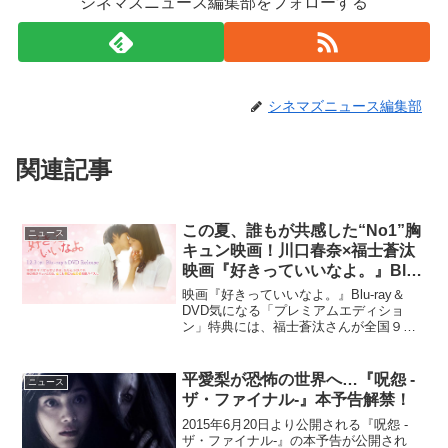
シネマズニュース編集部をフォローする
シネマズニュース編集部
関連記事
この夏、誰もが共感した“No1”胸
ニュース
キュン映画！川口春奈×福士蒼汰
映画『好きっていいなよ。』Blu-
ray＆DVD発売♪
映画『好きっていいなよ。』Blu-ray＆
DVD気になる「プレミアムエディショ
ン」特典には、福士蒼汰さんが全国９地
域の方言で「好きっていいなよ」を伝え
た劇場用コメントを始め、特別イベント
映像やメイキング映像…等など特典映像
平愛梨が恐怖の世界へ…『呪怨 -
ニュース
が満載です♪さらに...
ザ・ファイナル-』本予告解禁！
2015年6月20日より公開される『呪怨 -
ザ・ファイナル-』の本予告が公開され