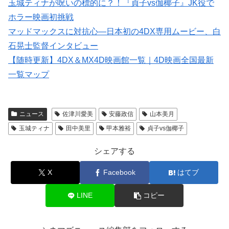
玉城ティナが呪いの標的に？！『貞子vs伽椰子』JK役で
ホラー映画初挑戦
マッドマックスに対抗心―日本初の4DX専用ムービー、白
石晃士監督インタビュー
【随時更新】4DX＆MX4D映画館一覧｜4D映画全国最新
一覧マップ
ニュース
佐津川愛美
安藤政信
山本美月
玉城ティナ
田中美里
甲本雅裕
貞子vs伽椰子
シェアする
X
Facebook
はてブ
LINE
コピー