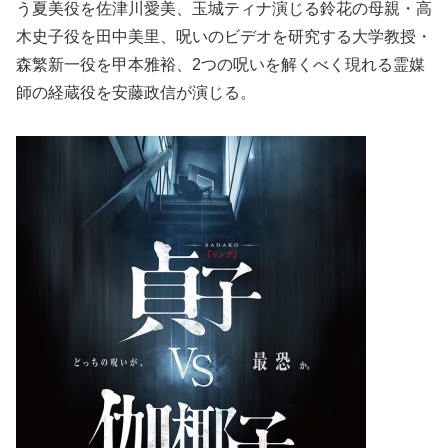
う夏美役を佐津川愛美、玉城ティナ演じる鈴花の母親・高
木史子役を田中美里、呪いのビデオを研究する大学教授・
森繁新一役を甲本雅裕、2つの呪いを解くべく現れる霊媒
師の経蔵役を安藤政信が演じる。