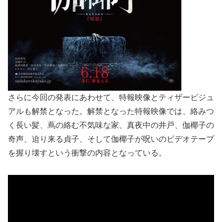
さらに今回の発表にあわせて、特報映像とティザービジュ
アルも解禁となった。解禁となった特報映像では、絡みつ
く長い髪、蔦の絡む不気味な家、真夜中の井戸、伽椰子の
奇声、迫り来る貞子、そして伽椰子が呪いのビデオテープ
を握り壊すという衝撃の内容となっている。