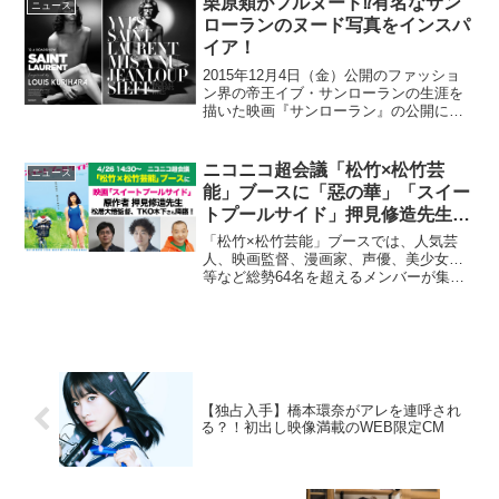
栗原類がフルヌード⁉有名なサン
ニュース
ローランのヌード写真をインスパ
イア！
2015年12月4日（金）公開のファッショ
ン界の帝王イブ・サンローランの生涯を
描いた映画『サンローラン』の公開に先
駆けて、彼の名を不滅のものにしたとさ
れるあまりにも有名な彼のヌード写真を
インスパイアしたポスターの撮影に、栗
ニコニコ超会議「松竹×松竹芸
ニュース
原類が挑戦した。完...
能」ブースに「惡の華」「スイー
トプールサイド」押見修造先生
降臨♪
「松竹×松竹芸能」ブースでは、人気芸
人、映画監督、漫画家、声優、美少女…
等など総勢64名を超えるメンバーが集
結！2日間を通して“本気で”面白い番組を
お届けします～。4月26日（土）14時30
分からは、映画『スイートプールサイ
ド』原作者である...
【独占入手】橋本環奈がアレを連呼され
る？！初出し映像満載のWEB限定CM