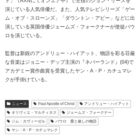
ト」（AXNにてオンエア中）で主役のジョン・リースを
演じている人気俳優だ。また、人気テレビシリーズ「ゲー
ム・オブ・スローンズ」「ダウントン・アビー」などに出
演している英国俳優ジェームズ・フォークナーが使徒パウ
ロを演じている。
監督は新鋭のアンドリュー・ハイアット、物語を彩る荘厳
な音楽はジョニー・デップ主演の『ネバーランド』(04)で
アカデミー賞作曲賞を受賞したヤン・A・P・カチュマレ
クが手掛けている。
ニュース
Paul Apostle of Christ
アンドリュー・ハイアット
オリヴィエ・マルティネス
ジェームズ・フォークナー
ジム・カヴィーゼル
パウロ 愛と赦しの物語
ヤン・A・P・カチュマレク