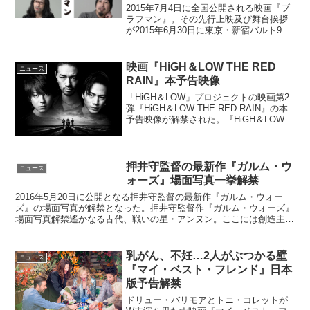
2015年7月4日に全国公開される映画『ブ
ラフマン』。その先行上映及び舞台挨拶
が2015年6月30日に東京・新宿バルト9に
て行われることが分かった。映画『ブラ
フマン』は、日本のロックバンド
BRAHMANの活動を収めた音楽ドキュメ
映画『HiGH＆LOW THE RED
ニュース
ンタリー。結...
RAIN』本予告映像
「HiGH＆LOW」プロジェクトの映画第2
弾『HiGH＆LOW THE RED RAIN』の本
予告映像が解禁された。『HiGH＆LOW
THE RED RAIN』本予告映像解禁かつて
「SWORD地区」一帯を圧倒的な力で支
配していたチーム「ム...
押井守監督の最新作『ガルム・ウ
ニュース
ォーズ』場面写真一挙解禁
2016年5月20日に公開となる押井守監督の最新作『ガルム・ウォー
ズ』の場面写真が解禁となった。押井守監督作『ガルム・ウォーズ』
場面写真解禁遙かなる古代、戦いの星・アンヌン。ここには創造主・
ダナンがつくったクローン戦士・ガルムと彼らから神聖...
乳がん、不妊…2人がぶつかる壁
ニュース
『マイ・ベスト・フレンド』日本
版予告解禁
ドリュー・バリモアとトニ・コレットが