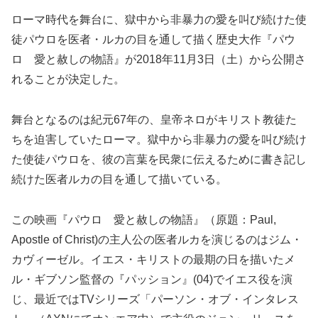
ローマ時代を舞台に、獄中から非暴力の愛を叫び続けた使
徒パウロを医者・ルカの目を通して描く歴史大作『パウ
ロ 愛と赦しの物語』が2018年11月3日（土）から公開さ
れることが決定した。
舞台となるのは紀元67年の、皇帝ネロがキリスト教徒た
ちを迫害していたローマ。獄中から非暴力の愛を叫び続け
た使徒パウロを、彼の言葉を民衆に伝えるために書き記し
続けた医者ルカの目を通して描いている。
この映画『パウロ 愛と赦しの物語』（原題：Paul,
Apostle of Christ)の主人公の医者ルカを演じるのはジム・
カヴィーゼル。イエス・キリストの最期の日を描いたメ
ル・ギブソン監督の『パッション』(04)でイエス役を演
じ、最近ではTVシリーズ「パーソン・オブ・インタレス