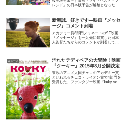
W主演を果たす映画『マイ・ベスト・フ
レンド』の日本版予告が解禁となった。
映画『マイ・ベスト・フレンド』日本版
予告解禁幼い頃からの大親友で、ファー
ストキスから初体験まで、互いの全てを
新海誠、好きです―映画『メッセ
ニュース
知っているミリー(ト...
ージ』コメント到着
アカデミー賞8部門ノミネートのSF映画
『メッセージ』を一足先に鑑賞した日本
人監督たちからのコメントが到着してい
る。映画『メッセージ』日本人監督らの
コメントが到着！突如地上に降り立っ
た、巨大な球体型宇宙船。謎の知的生命
汚れたテディベアの大冒険！映画
体と意志の疎通をはかるた...
ニュース
『クーキー』2015年8月公開決定
東欧のアニメ大国チェコのアカデミー賞
といわれるチェコ・ライオン賞で4部門を
受賞した、ファンタジー映画『kuky se
vraci』が『クーキー』の邦題で2015年8
月より全国順次公開されることが決定し
た。(C)2010 (C)Biograf...