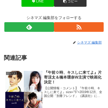
LINE
コピー
シネマズ 編集部をフォローする
シネマズ 編集部
関連記事
『午前０時、キスしに来てよ』片
ニュース
寄涼太＆橋本環奈W主演で映画化
決定！
【公開情報・コメント】『午前０時、キ
スしに来てよ』size="5">2019年12月、全
国公開「別冊フレンド」（講談社）にて
大人気連載中みきもと凜の少女まんが
「午前０時、キスしに来てよ」が、片寄
涼太（GENERATIONS from EXI...