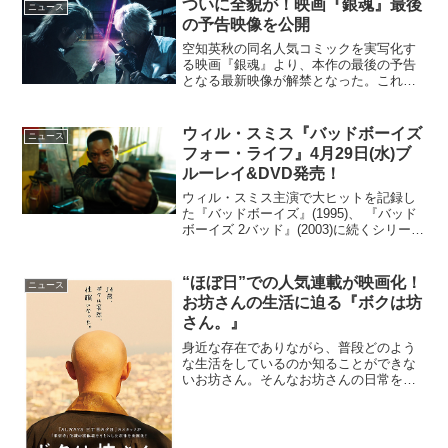
ついに全貌が！映画『銀魂』最後
ニュース
の予告映像を公開
空知英秋の同名人気コミックを実写化す
る映画『銀魂』より、本作の最後の予告
となる最新映像が解禁となった。これが
最後の予告！映画『銀魂』最新映像を解
禁かつて、宇宙人・天人との攘夷戦争で
白夜叉と恐れられた銀時(小栗旬)。いまは
ウィル・スミス『バッドボーイズ
ニュース
新八(菅田将暉)や神...
フォー・ライフ』4月29日(水)ブ
ルーレイ&DVD発売！
ウィル・スミス主演で大ヒットを記録し
た『バッドボーイズ』(1995)、 『バッド
ボーイズ 2バッド』(2003)に続くシリーズ
最新作『バッドボーイズ フォー・ライ
フ』が、4月29日(水)よりデジタル配信開
始。ブルーレイ&DVDがリリースされ...
“ほぼ日”での人気連載が映画化！
ニュース
お坊さんの生活に迫る『ボクは坊
さん。』
身近な存在でありながら、普段どのよう
な生活をしているのか知ることができな
いお坊さん。そんなお坊さんの日常を描
いた映画『ボクは坊さん。』が2015年10
月に公開されることが決定した。制作は
『ALWAYS三丁目の夕日』を手がけたプ
ロダクションR...