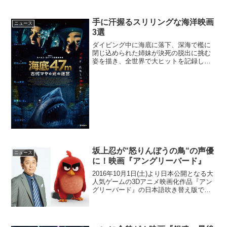
手に汗握るスリリングな海洋映画
ニュース
3選
ダイビング中に海底に落下、深海で檻に
閉じ込められた姉妹が決死の脱出に挑む
姿を描き、全世界で大ヒットを記録した
海洋パニックスリラー『海底47m』。あ
れから3年、スケール、アクション、ロケ
ーション、そして何よりもスリルと恐怖
が進化と深化を遂げた...
坂上忍が“怒りんぼうの鳥“の声優
ニュース
に！映画『アングリーバード』
2016年10月1日(土)より日本公開となる大
人気ゲームの3Dアニメ映画化作品『アン
グリーバード』の日本語吹き替え版で、
主人公・レッドの声優を坂上忍がつとめ
ることがあきらかとなった。怒りんぼう
の主人公の声を日本一の怒りんぼう・坂
上忍が担当映...