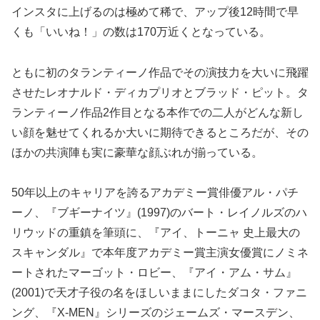
インスタに上げるのは極めて稀で、アップ後12時間で早
くも「いいね！」の数は170万近くとなっている。
ともに初のタランティーノ作品でその演技力を大いに飛躍
させたレオナルド・ディカプリオとブラッド・ピット。タ
ランティーノ作品2作目となる本作での二人がどんな新し
い顔を魅せてくれるか大いに期待できるところだが、その
ほかの共演陣も実に豪華な顔ぶれが揃っている。
50年以上のキャリアを誇るアカデミー賞俳優アル・パチ
ーノ、『ブギーナイツ』(1997)のバート・レイノルズのハ
リウッドの重鎮を筆頭に、『アイ、トーニャ 史上最大の
スキャンダル』で本年度アカデミー賞主演女優賞にノミネ
ートされたマーゴット・ロビー、『アイ・アム・サム』
(2001)で天才子役の名をほしいままにしたダコタ・ファニ
ング、『X-MEN』シリーズのジェームズ・マースデン、