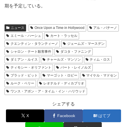
期を予定している。
ニュース
Once Upon a Time in Hollywood
アル・パチーノ
エミール・ハーシュ
カート・ラッセル
クエンティン・タランティーノ
ジェームズ・マースデン
シャロン・テート殺害事件
ダコタ・ファニング
ダミアン・ルイス
チャールズ・マンソン
ティム・ロス
ティモシー・オリファント
バート・レイノルズ
ブラッド・ピット
マーゴット・ロビー
マイケル・マドセン
ルーク・ペリー
レオナルド・ディカプリオ
ワンス・アポン・ア・タイム・イン・ハリウッド
シェアする
X
Facebook
はてブ