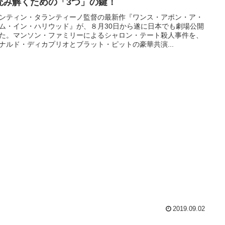
読み解くための「3つ」の鍵！
ンティン・タランティーノ監督の最新作『ワンス・アポン・ア・
ム・イン・ハリウッド』が、８月30日から遂に日本でも劇場公開
た。マンソン・ファミリーによるシャロン・テート殺人事件を、
ナルド・ディカプリオとブラット・ピットの豪華共演...
2019.09.02