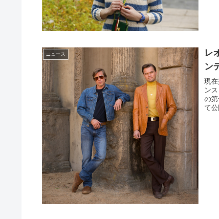
レ
ニュース
ン
現在
ンス
の第
て公