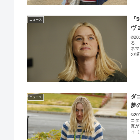
『
ニュース
ヴ
©2
る、
ネマ
の場
ダ
ニュース
夢
©2
コタ
真が
ィ（