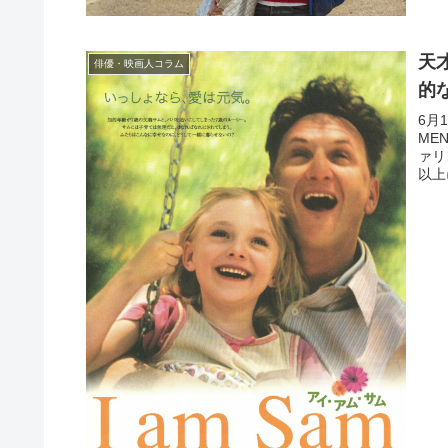
天
俳優・映画人コラム
的
6月
ME
ァリ
以上