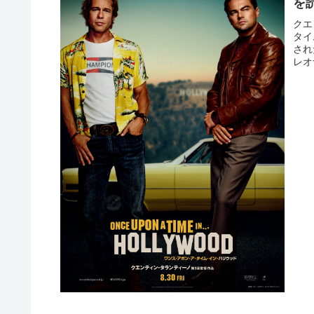
を
クエ
タイ
され
レオ