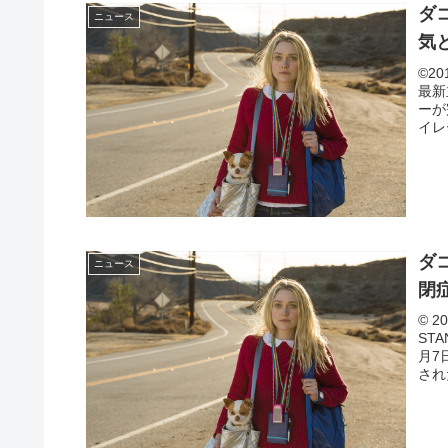
ダ
ニュース
気
©2
最新
ーが
イレ
ダ
ニュース
閉
© 
ST
月7
された