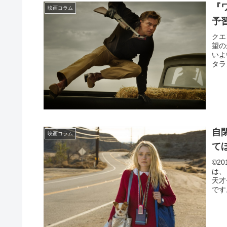
『
映画コラム
予
クエ
望の
いよ
タラ
自
映画コラム
て
©2
は、
天才
です