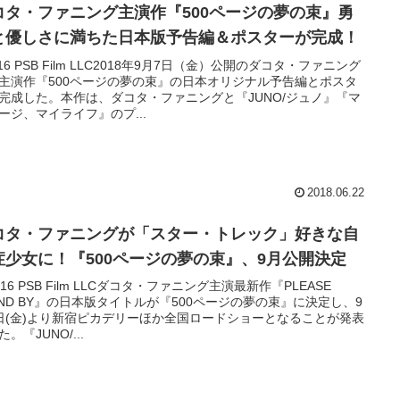
コタ・ファニング主演作『500ページの夢の束』勇
と優しさに満ちた日本版予告編＆ポスターが完成！
016 PSB Film LLC2018年9月7日（金）公開のダコタ・ファニング
主演作『500ページの夢の束』の日本オリジナル予告編とポスタ
完成した。本作は、ダコタ・ファニングと『JUNO/ジュノ』『マ
ージ、マイライフ』のプ...
2018.06.22
コタ・ファニングが「スター・トレック」好きな自
症少女に！『500ページの夢の束』、9月公開決定
2016 PSB Film LLCダコタ・ファニング主演最新作『PLEASE
AND BY』の日本版タイトルが『500ページの夢の束』に決定し、9
日(金)より新宿ピカデリーほか全国ロードショーとなることが発表
。『JUNO/...