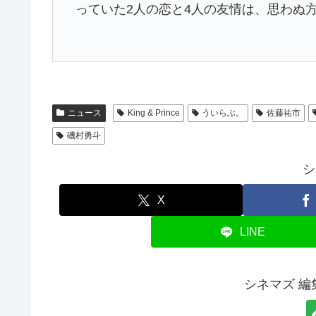
っていた2人の恋と4人の友情は、思わぬ
ニュース
King & Prince
ういらぶ。
佐藤祐市
磯村勇斗
シ
X
LINE
シネマズ 