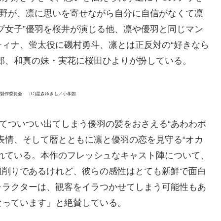
平野が、凛に思いを寄せながら自分に自信がなくて凛
ブ女子”優羽を桜井が演じる他、凛や優羽と同じマン
ィナ、蛍太役に磯村勇斗、凛とは正反対の“好きなら
郎、和真の妹・実花に桜田ひよりが扮している。
。』製作委員会 （C)星森ゆきも／小学館
てついつい出てしまう優羽の髪をおさえる“あわわポ
表情、そして暦とともに凛と優羽の恋を見守る“オカ
れている。本作のフレッシュなキャスト陣について、
粗削りであるけれど、彼らの感性はとても新鮮で面白
ャラクターは、観客をイラつかせてしまう可能性もあ
なっています」と絶賛している。