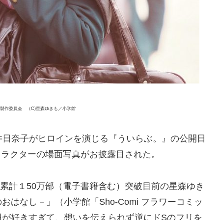
。』製作委員会 （C)星森ゆきも／小学館
め、桜井日奈子がヒロインを演じる『ういらぶ。』の公開日
キャラクターの場面写真がお披露目された。
、累計１50万部（電子書籍含む）突破目前の星森ゆき
はなし－」（小学館「Sho-Comi フラワーコミッ
羽が好きすぎて、想いを伝えられず逆にドSのフリを