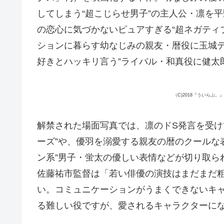
してしまう“超こじらせ男子”の主人公・凛を
の恋心に気づかないピュアすぎる“超ネガティ
ションに暮らす幼なじみの親友・暦役に玉城テ
好きとハッキリ言う”ライバル・和真役に健太
（C)2018『ういらぶ
解禁された場面写真では、凛のドS発言を受け
ーズ”や、優羽を溺愛する親友の暦のクールな
ン系”男子・蛍太の優しい表情などが切り取ら
佐藤祐市監督は「若い俳優の演技はまだまだ
い。コミュニケーションがうまくできないキ
る難しい役ですが、愛されるキャラクターに