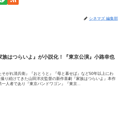
シネマズ 編集部
家族はつらいよ』が小説化！『東京公演』小路幸也
たそがれ清兵衛』『おとうと』『母と暮せば』など50年以上にわ
”を撮り続けてきた山田洋次監督の新作喜劇『家族はつらいよ』本作
一人者であり『東京バンドワゴン』『東京...