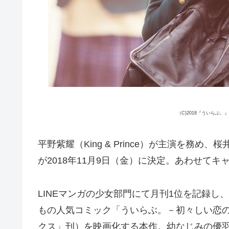
（C)2018『ういらぶ
平野紫耀（King & Prince）が主演を務
が2018年11月9日（金）に決定。あわせて
LINEマンガの少女部門にて月刊1位を記録し
もの人気コミック「ういらぶ。－初々しい恋のお
クス」刊）を映画化する本作。幼なじみの優