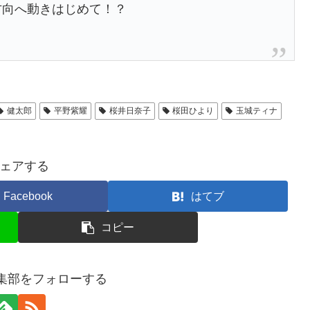
方向へ動きはじめて！？
健太郎
平野紫耀
桜井日奈子
桜田ひより
玉城ティナ
ェアする
Facebook
はてブ
コピー
編集部をフォローする