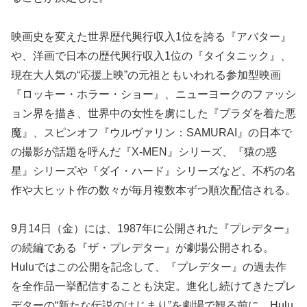
映画史を変えた世界歴代興行収入1位を誇る『アバター』
や、洋画で日本の歴代興行収入1位の『タイタニック』、
現在大人気の“応援上映”の元祖ともいわれる参加型映画
『ロッキー・ホラー・ショー』、ニューヨークのファッシ
ョン界を描き、世界中の女性を虜にした『プラダを着た悪
魔』、スピンオフ『ウルヴァリン：SAMURAI』の日本で
の撮影が話題を呼んだ『X-MEN』シリーズ、『猿の惑
星』シリーズや『ダイ・ハード』シリーズなど、不朽の名
作や大ヒット作の数々が毎月複数本ずつ順次配信される。
9月14日（金）には、1987年に公開された『プレデター』
の続編である『ザ・プレデター』が劇場公開される。
Huluではこの公開を記念して、『プレデター』の過去作
を全作品一挙配信することも決定。進化し続けてきたプレ
デターの“新たな伝説のはじまり”を劇場で観る前に、Hulu