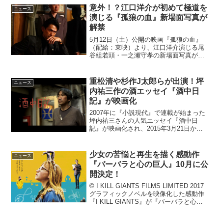
チャン・ウルフ(ベン・アフレック)に舞い
意外！？江口洋介が初めて極道を
込んだ、大企業からの財...
ニュース
演じる『孤狼の血』新場面写真が
解禁
5月12日（土）公開の映画『孤狼の血』
（配給：東映）より、江口洋介演じる尾
谷組若頭・一之瀬守孝の新場面写真が解
禁となった。昨今の日本映画にはない熱
量とバイオレンスが魂に焼き付く、“血湧
き肉躍る”映画『孤狼の血』。物語の舞台
重松清や杉作J太郎らが出演！坪
ニュース
は、昭和63年...
内祐三作の酒エッセイ『酒中日
記』が映画化
2007年に『小説現代』で連載が始まった
坪内祐三さんの人気エッセイ『酒中日
記』が映画化され、2015年3月21日から
テアトル新宿でレイトショーとして上映
される。ほかに大阪のテアトル梅田、名
古屋のシネマスコーレ、群馬のプレビ劇
少女の苦悩と再生を描く感動作
ニュース
場ISESAKI...
『バーバラと心の巨人』10月に公
開決定！
© I KILL GIANTS FILMS LIMITED 2017
グラフィックノベルを映像化した感動作
『I KILL GIANTS』が『バーバラと心の
巨人』の邦題で、2018年10月に日本公開
されることが決定。あわせてポスタービ