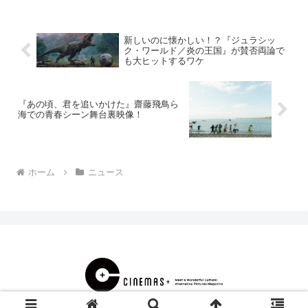
ジュアルが...
新しいのに懐かしい！？『ジュラシッ
ク・ワールド／炎の王国』が賛否両論で
も大ヒットするワケ
『あの頃、君を追いかけた』齋藤飛鳥ら
海での青春シーン舞台裏映像！
ホーム
ニュース
© 2000 CINEMAS＋.