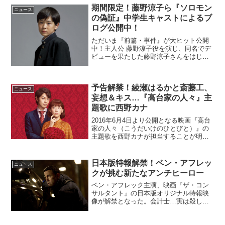
期間限定！藤野涼子ら『ソロモン
ニュース
の偽証』中学生キャストによるブ
ログ公開中！
ただいま『前篇・事件』が大ヒット公開
中！主人公 藤野涼子役を演じ、同名でデ
ビューを果たした藤野涼子さんをはじめ1
万人のオーディションから選び抜かれ
た“新鋭”の中学生キャストが出演し話題の
映画『ソロモンの偽証』。中学生キャス
予告解禁！綾瀬はるかと斎藤工、
トの中には本作が役...
ニュース
妄想＆キス…『高台家の人々』主
題歌に西野カナ
2016年6月4日より公開となる映画『高台
家の人々（こうだいけのひとびと）』の
主題歌を西野カナが担当することが明ら
かとなり、あわせて予告映像ならびにポ
スタービジュアルが解禁となった。映画
『高台家の人々』主題歌を西野カナが担
日本版特報解禁！ベン・アフレッ
ニュース
当！映画『高台家の...
クが挑む新たなアンチヒーロー
ベン・アフレック主演、映画『ザ・コン
サルタント』の日本版オリジナル特報映
像が解禁となった。会計士…実は殺し
屋！映画『ザ・コンサルタント』日本版
特報映像田舎町のしがない会計士クリス