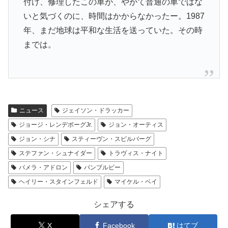
付け、修理したこの車が、やがて普通の車ではな
いと気づくのに、時間はかからなかったー。1987
年、まだ地球は平和な生活を送っていた。その時
までは。
ニュース
ジェイソン・ドラッカー
ジョージ・レンデボーグJr.
ジョン・オーティス
ジョン・シナ
スティーヴン・スピルバーグ
ステファン・シュナイダー
トラヴィス・ナイト
パメラ・アドロン
バンブルビー
ヘイリー・スタインフェルド
マイケル・ベイ
シェアする
X
Facebook
はてブ