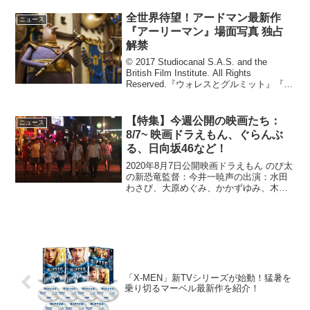
た〉』公開決定何もかもが上手くいか
全世界待望！アードマン最新作
ず、うだつが上がらない...
ニュース
『アーリーマン』場面写真 独占
解禁
© 2017 Studiocanal S.A.S. and the
British Film Institute. All Rights
Reserved.『ウォレスとグルミット』『ひ
つじのショーン』などで知られ、これま
でに4度のアカデミー...
【特集】今週公開の映画たち：
ニュース
8/7~ 映画ドラえもん、ぐらんぶ
る、日向坂46など！
2020年8月7日公開映画ドラえもん のび太
の新恐竜監督：今井一暁声の出演：水田
わさび、大原めぐみ、かかずゆみ、木村
昴【関連記事】・木村拓哉が「映画ドラ
えもん」に初参加！アニメ出演は10年振
り | シネマズ PLUS・『映画ドラえもん
のび...
「X-MEN」新TVシリーズが始動！猛暑を
乗り切るマーベル最新作を紹介！