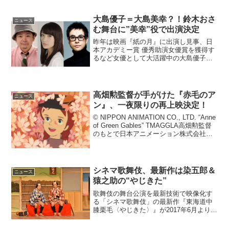
る“間違い探し”上映。『青鬼』は、ニコニコ動...
大島優子＝大島美幸？！鈴木おさ
ニュース
む舞台に”美幸”役で出演決定
昨年は映画『紙の月』に出演し見事、日
本アカデミー賞 優秀助演女優賞を獲得す
るなど女優として大活躍中の大島優子さ
ん。人気放送作家の鈴木おさむさん作・
演出の舞台『美幸－アンコンディショナ
ルラブ－』に出演し、タイトルにもなっ
ている美幸役を演じられ...
高畑勲監督が手がけた『赤毛のア
ニュース
ン』、一夜限りの再上映決定！
© NIPPON ANIMATION CO., LTD. “Anne
of Green Gables” TMAGGLA高畑勲監督
のもとで日本アニメーション株式会社が
制作し、「世界名作劇場」シリーズ5作目
として1979年に放送されたアニメ『赤...
シネマ歌舞伎、最新作は染五郎＆
ニュース
猿之助の“やじきた”
歌舞伎の舞台公演を最新技術で映像化す
る「シネマ歌舞伎」の最新作『東海道中
膝栗毛〈やじきた〉』が2017年6月より全
国公開されることが決定した。シネマ歌
舞伎最新作『東海道中膝栗毛〈やじき