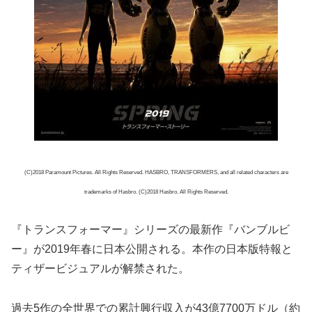
(C)2018 Paramount Pictures. All Rights Reserved. HASBRO, TRANSFORMERS, and all related characters are
trademarks of Hasbro. (C)2018 Hasbro. All Rights Reserved.
『トランスフォーマー』シリーズの最新作『バンブルビ
ー』が2019年春に日本公開される。本作の日本版特報と
ティザービジュアルが解禁された。
過去5作の全世界での累計興行収入が43億7700万ドル（約