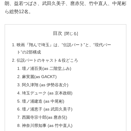
朗、益若つばさ、武田久美子、麿赤兒、竹中直人、中尾彬
ら総勢12名。
目次
映画『翔んで埼玉』は、“伝説パート”と、“現代パー
ト”の2部構成
伝説パートのキャスト＆役どころ
壇ノ浦百美(as 二階堂ふみ)
麻実麗(as GACKT)
阿久津翔 (as 伊勢谷友介)
埼玉デューク (as 京本政樹)
壇ノ浦建造 (as 中尾彬)
壇ノ浦恵子 (as 武田久美子)
西園寺宗十郎(as 麿赤兒)
神奈川県知事 (as 竹中直人)