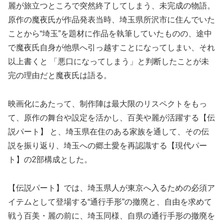
麗が旅立つところで突然終了してしまう、未完成の物語。
原作の魔夜氏が作品発表当時、埼玉県所沢市に住んでいた
ことから“埼玉”を題材に作品を執筆していたものの、途中
で魔夜氏自身が他県へ引っ越すことになってしまい、それ
以上書くと 「悪口になってしまう」と判断したことが未
完の理由だと魔夜氏は語る。
映画化にあたって、制作陣は最大限のリスペクトをもっ
て、原作の舞台や設定を活かし、百美や麗が活躍する【伝
説パート】 と、埼玉県在住のある家族を通して、その伝
説を振り返り、埼玉への郷土愛を再認識する【現代パー
ト】の2部構成とした。
【伝説パート】では、埼玉県人が東京へ入るための必須ア
イテムとして登場する“通行手形”の撤廃と、自由を求めて
戦う百美・麗の前に、埼玉同様、自県の通行手形の撤廃を