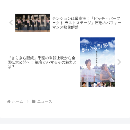
ドの雄大かつ美しい絶景の真っただ中で
繰り広げられる前代未...
テンションは最高潮！『ピッチ・パーフ
ェクト ラストステージ』圧巻のパフォー
マンス映像解禁
『きらきら眼鏡』千葉の単館上映から全
国拡大公開へ！ 観客がハマるその魅力と
は？
ホーム
ニュース