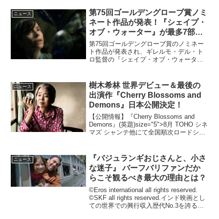
第75回ゴールデングローブ賞ノミ
ニュース
ネート作品が発表！『シェイプ・
オブ・ウォーター』が最多7部門
ノミネートに！
第75回ゴールデングローブ賞のノミネー
ト作品が発表され、ギレルモ・デル・ト
ロ監督の『シェイプ・オブ・ウォータ
ー』が、作品賞(ドラマ部門)、監督賞（ギ
レルモ・デル・トロ）、主演女優賞（サ
リー・ホーキンス）(ドラマ部門)、助演男
樹木希林 世界デビュー＆最後の
ニュース
優賞（リチャード...
出演作『Cherry Blossoms and
Demons』日本公開決定！
【公開情報】『Cherry Blossoms and
Demons』(英題)size="5">8月 TOHO シネ
マズ シャンテ他にて全国順次ロードショ
ー 樹木希林の世界デビュー作であり、遺
作(女優としての最後の出演作)となった
ト...
『バジュランギおじさんと、小さ
ニュース
な迷子』 バーフバリファンだか
らこそ観るべき最大の理由とは？
©Eros international all rights reserved.
©SKF all rights reserved.インド映画とし
ての世界での興行収入歴代No.3を誇る注
目のインド映画『バジュランギおじさん