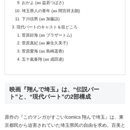
おかよ (as 益若つばさ)
埼玉県人の青年 (as 間宮祥太朗)
下川信男 (as 加藤諒)
現代パートのキャスト＆役どころ
菅原好海 (as ブラザートム)
菅原真紀 (as 麻生久美子)
菅原愛海 (as 島崎遥香)
五十嵐春翔 (as 成田凌)
映画『翔んで埼玉』は、“伝説パー
ト”と、“現代パート”の2部構成
原作の『このマンガがすごい!comics 翔んで埼玉』は、東
京都民から迫害されていた埼玉県民の自由を求め、百美と