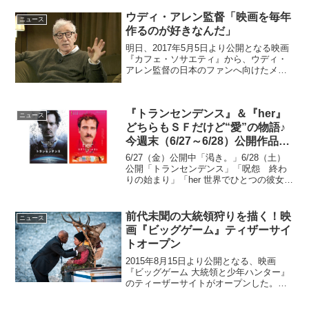
と、小さな迷子』...
ウディ・アレン監督「映画を毎年
ニュース
作るのが好きなんだ」
明日、2017年5月5日より公開となる映画
『カフェ・ソサエティ』から、ウディ・
アレン監督の日本のファンへ向けたメッ
セージ映像が到着した。映画『カフェ・
ソサエティ』ウディ・アレン監督メッセ
ージ映像、到着！もっと刺激的で、胸の
『トランセンデンス』＆『her』
ときめく人生を送り...
ニュース
どちらもＳＦだけど“愛”の物語♪
今週末（6/27～6/28）公開作品を
ご紹介！
6/27（金）公開中「渇き。」6/28（土）
公開「トランセンデンス」「呪怨 終わ
りの始まり」「her 世界でひとつの彼女」
「女の穴」「奴隷区 僕と23人の奴隷」
「マダム・イン・ニューヨーク」「オー
ルド・ボーイ」「攻殻機動隊ARISE bor...
前代未聞の大統領狩りを描く！映
ニュース
画『ビッグゲーム』ティザーサイ
トオープン
2015年8月15日より公開となる、映画
『ビッグゲーム 大統領と少年ハンター』
のティーザーサイトがオープンした。
※『ビッグゲーム 大統領と少年ハンタ
ー』オフィシャルサイトよりフィンラン