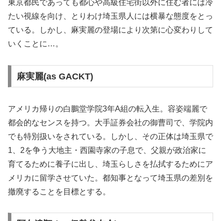
東京都民であっても都心や高級住宅街以外に住む者には冷
たい視線を向け、とりわけ埼玉県人には横暴な態度をとっ
ている。しかし、麻実麗の登場により次第に心変わりして
いくことに…。
麻実麗(as GACKT)
アメリカ帰りの白鵬堂学院3年A組の転入生。容姿端麗で
都会的なセンスを持つ。大手証券会社の御曹司で、学院内
でも特別扱いをされている。しかし、その正体は埼玉県で
1、2を争う大地主・西園寺家の子息で、父親が政治家に
育てるために養子に出し、埼玉らしさを払拭するためにア
メリカに留学させていた。都知事となって埼玉県の差別を
撤廃することを目標とする。