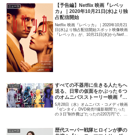
【予告編】Netflix 映画『レベッ
ニュース
カ』｜2020年10月21日(水)より独
占配信開始
Netflix 映画『レベッカ』｜2020年10月21
日(水)より独占配信開始スポット映像映画
『レベッカ』が、10月21日(水)からNetflix
で独占配信開始。予告編とキービジュア
ルが解禁された。本作は、イギリス人作
家ダフネ・デュ・モーリ...
すべての不器用に生きる人たちへ
ニュース
送る、日常の仮面をかぶった６つ
のオムニバスストーリー映画『ゼ
ンタイ』DVDがいよいよ発売♪
5月28日（水）オムニバス・コメディ映画
『ゼンタイ』DVD発売!!撮影期間“たった
の３日”制作費は“たったの220万円”で、そ
れでもできた傑作映画として、2013年テ
アトル新宿レイトショー興行NO.1の座を
獲得した映画『ゼンタイ』がDVDと...
歴代スーパー戦隊ヒロインが夢の
ニュース