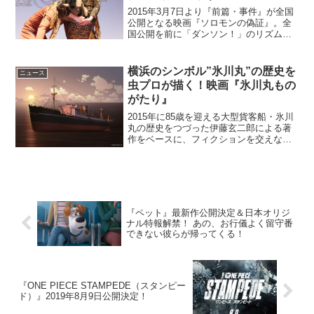
2015年3月7日より『前篇・事件』が全国
公開となる映画『ソロモンの偽証』。全
国公開を前に「ダンソン！」のリズム芸
で話題となっている『バンビーノ』の2人
がオフィシャルサポーターに就任するこ
ととなり、ユナイテッド・シネマ豊洲で
横浜のシンボル”氷川丸”の歴史を
ニュース
行われた試写会に...
虫プロが描く！映画『氷川丸もの
がたり』
2015年に85歳を迎える大型貨客船・氷川
丸の歴史をつづった伊藤玄二郎による著
作をベースに、フィクションを交えなが
らオリジナルストーリーとして長編アニ
メ化した作品『氷川丸ものがたり』が
2015年8月より劇場公開されることが決定
した。虫プロが...
『ペット』最新作公開決定＆日本オリジ
ナル特報解禁！ あの、お行儀よく留守番
できない彼らが帰ってくる！
『ONE PIECE STAMPEDE（スタンピー
ド）』2019年8月9日公開決定！