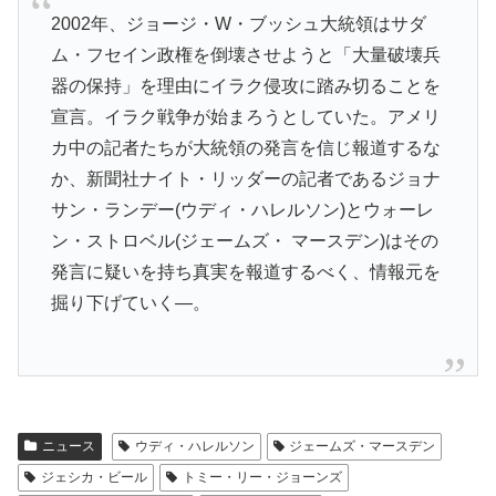
2002年、ジョージ・W・ブッシュ大統領はサダ
ム・フセイン政権を倒壊させようと「大量破壊兵
器の保持」を理由にイラク侵攻に踏み切ることを
宣言。イラク戦争が始まろうとしていた。アメリ
カ中の記者たちが大統領の発言を信じ報道するな
か、新聞社ナイト・リッダーの記者であるジョナ
サン・ランデー(ウディ・ハレルソン)とウォーレ
ン・ストロベル(ジェームズ・ マースデン)はその
発言に疑いを持ち真実を報道するべく、情報元を
掘り下げていく―。
ニュース
ウディ・ハレルソン
ジェームズ・マースデン
ジェシカ・ビール
トミー・リー・ジョーンズ