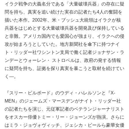
イラク戦争の大義名分である「大量破壊兵器」の存在に疑
問を持ち、真実を追い続けた実在の記者たち4人の奮闘を
描いた本作。2002年、米・ブッシュ大統領はイラクが核
兵器をはじめとする大量破壊兵器を開発及び保持している
と非難。アメリカ国内でも愛国心が強まり、イラクへの侵
攻が始まろうとしていた。地方新聞社を傘下に持つナイ
ト・リッダー社ワシントン支局で働く記者ジョナサン・ラ
ンデーとウォーレン・ ストロベルは、政府の発する情報
に疑問を持ち、証拠を探り真実を暴こうと取材を続けてい
く―。
『スリー・ビルボード』のウディ・ハレルソンと『X-
MEN』のジェームズ・マースデンがナイト・リッダー社
の記者たちを演じ、元従軍記者のベテランジャーナリスト
をオスカー俳優トミー・リー・ジョーンズが熱演。さらに
はミラ・ジョヴォヴィッチ、ジェシカ・ビールら豪華女優