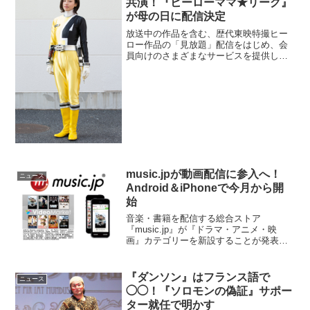
共演！『ヒーローママ★リーグ』
が母の日に配信決定
放送中の作品を含む、歴代東映特撮ヒー
ロー作品の「見放題」配信をはじめ、会
員向けのさまざまなサービスを提供して
いる公式アプリ「東映特撮ファンクラ
ブ」。そのアプリにて、オリジナル作品
『ヒーローママ★リーグ』を製作し、
「母の日」=5月...
music.jpが動画配信に参入へ！
ニュース
Android＆iPhoneで今月から開
始
音楽・書籍を配信する総合ストア
『music.jp』が『ドラマ・アニメ・映
画』カテゴリーを新設することが発表さ
れた。Android版は3月10日から、iPhone
版は3月下旬から動画配信を開始する。動
画の初回配信は国内・海外・韓流ドラマ
『ダンソン』はフランス語で
ニュース
や映画...
◯◯！『ソロモンの偽証』サポー
ター就任で明かす