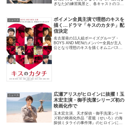
ぎなた)の練習風景と、各キャストのコメ
ントがシネマズに到着した。舞台「あさ
ひなぐ」薙刀練習風景＆コメント到着！
中学まで美術部だった二ツ坂高校1年の東
ボイメン全員主演で理想のキスを
ニュース
島旭は「(...
描く…ドラマ「キスのカタチ」配
信決定
名古屋発の11人組ボーイズグループ・
BOYS AND MENのメンバー全員が主人
公となり理想のキスを描くオムニバスド
ラマ「キスのカタチ」が、2016年4月より
映像配信サービス・Ameba FRESH!にて
順次配信されることが発表されキービ
ジ...
広瀬アリスがヒロインに抜擢！玉
ニュース
木宏主演・御手洗潔シリーズ初の
映画化作で
玉木宏主演、天才探偵・御手洗潔シリー
ズ初の映画化作品『星籠（せいろ）の海
探偵ミタライの事件簿』のヒロインに、
広瀬アリスが決定した。映画『星籠の海