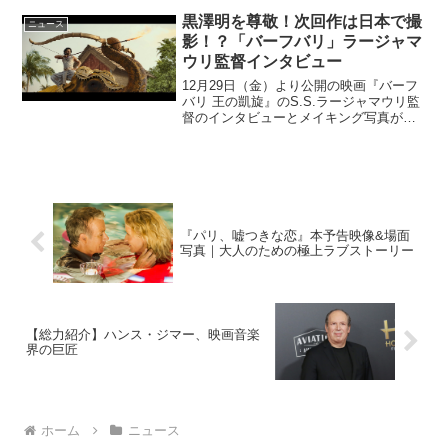
探偵ミタライの事件簿』は、島田荘司原
作の人気ミステリー小説『御手洗潔』シ
黒澤明を尊敬！次回作は日本で撮
ニュース
リーズの初の映画化作...
影！？「バーフバリ」ラージャマ
ウリ監督インタビュー
12月29日（金）より公開の映画『バーフ
バリ 王の凱旋』のS.S.ラージャマウリ監
督のインタビューとメイキング写真が到
着。シネマズでは先行解禁でご紹介す
る。このニュースのポイント・『バーフ
バリ 王の凱旋』初出しのメイキング写真
と監督インタビ...
『パリ、嘘つきな恋』本予告映像&場面
写真｜大人のための極上ラブストーリー
【総力紹介】ハンス・ジマー、映画音楽
界の巨匠
ホーム
ニュース