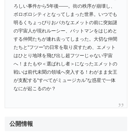
ろしい事件から5年後――。街の秩序が崩壊し、
ボロボロシティとなってしまった世界。いつでも
明るくちょっぴりおバカなエメットの前に突如謎
の宇宙人が現れルーシー、バットマンをはじめと
する仲間たちが連れ去ってしまった。大切な仲間
たちと“フツー”の日常を取り戻すため、エメット
はひとり地球を飛び出し超フツーじゃない宇宙
へ！またもや＜選ばれし者＞になったエメットの
戦いは前代未聞の領域へ突入する！わがまま女王
が支配する“すべてがミュージカル”な惑星で一体
なにが起こるのか？
公開情報