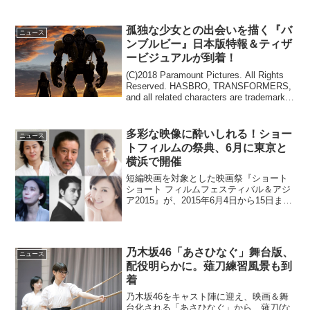
孤独な少女との出会いを描く『バ
ニュース
ンブルビー』日本版特報＆ティザ
ービジュアルが到着！
(C)2018 Paramount Pictures. All Rights
Reserved. HASBRO, TRANSFORMERS,
and all related characters are trademarks
of Hasb...
多彩な映像に酔いしれる！ショー
ニュース
トフィルムの祭典、6月に東京と
横浜で開催
短編映画を対象とした映画祭『ショート
ショート フィルムフェスティバル＆アジ
ア2015』が、2015年6月4日から15日まで
開催される。都内各所と横浜のシアター
などが会場となる。今年で12回目！約200
本の短編映画が無料上映『ショートショ
ート...
乃木坂46「あさひなぐ」舞台版、
ニュース
配役明らかに。薙刀練習風景も到
着
乃木坂46をキャスト陣に迎え、映画＆舞
台化される「あさひなぐ」から、薙刀(な