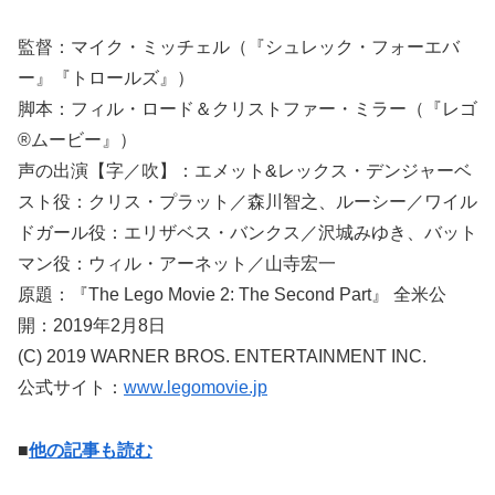
監督：マイク・ミッチェル（『シュレック・フォーエバ
ー』『トロールズ』）
脚本：フィル・ロード＆クリストファー・ミラー（『レゴ
®ムービー』）
声の出演【字／吹】：エメット&レックス・デンジャーベ
スト役：クリス・プラット／森川智之、ルーシー／ワイル
ドガール役：エリザベス・バンクス／沢城みゆき、バット
マン役：ウィル・アーネット／山寺宏一
原題：『The Lego Movie 2: The Second Part』 全米公
開：2019年2月8日
(C) 2019 WARNER BROS. ENTERTAINMENT INC.
公式サイト：
www.legomovie.jp
■
他の記事も読む