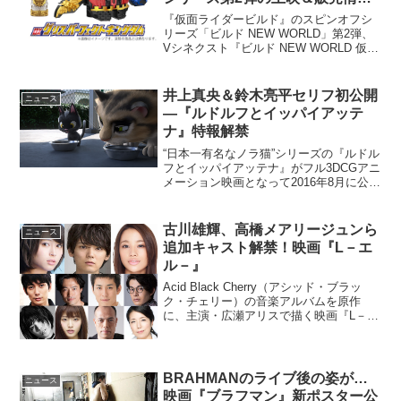
が解禁
『仮面ライダービルド』のスピンオフシ
リーズ「ビルド NEW WORLD」第2弾、
Vシネクスト『ビルド NEW WORLD 仮面
ライダーグリス』の期間限定上映とBlu-
ray&DVDの発売情報が解禁となった。
2018年8月26...
井上真央＆鈴木亮平セリフ初公開
ニュース
―『ルドルフとイッパイアッテ
ナ』特報解禁
“日本一有名なノラ猫”シリーズの『ルドル
フとイッパイアッテナ』がフル3DCGアニ
メーション映画となって2016年8月に公開
される。このたびその特報動画が解禁と
なった。『ルドルフとイッパイアッテ
ナ』特報動画が解禁映画『ルドルフとイ
古川雄輝、高橋メアリージュンら
ニュース
ッパイアッテ...
追加キャスト解禁！映画『L－エ
ル－』
Acid Black Cherry（アシッド・ブラッ
ク・チェリー）の音楽アルバムを原作
に、主演・広瀬アリスで描く映画『L－エ
ル－』の追加キャストが解禁となった。
映画『L－エル－』追加キャスト解禁映画
『L－エル－』は、人気ロックアーティス
トの...
BRAHMANのライブ後の姿が…
ニュース
映画『ブラフマン』新ポスター公