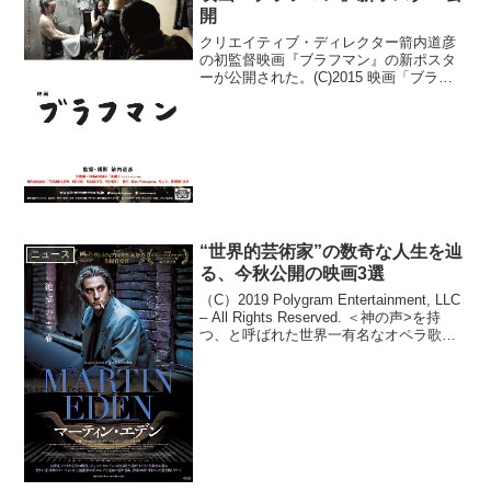
開
クリエイティブ・ディレクター箭内道彦
の初監督映画『ブラフマン』の新ポスタ
ーが公開された。(C)2015 映画「ブラフ
マン」製作委員会本作はロックバンド・
BRAHMANを追ったドキュメンタリー映
画で、新ポスターでは、ライブ後の
BRAHMANの...
“世界的芸術家”の数奇な人生を辿
ニュース
る、今秋公開の映画3選
（C）2019 Polygram Entertainment, LLC
– All Rights Reserved. ＜神の声>を持
つ、と呼ばれた世界一有名なオペラ歌手
ルチアーノ・パヴァロッティ至福のドキ
ュメンタリー『パヴァロッティ 太陽
の...