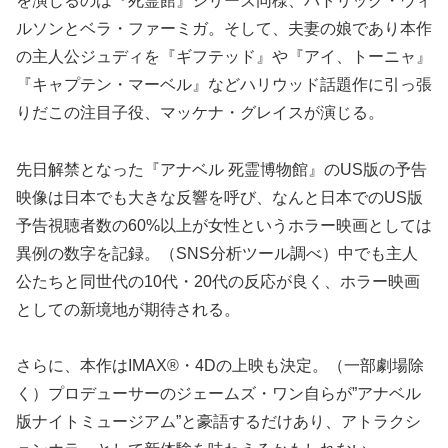
を演じるのは『死霊館』シリーズ同様、パトリック・ウィ
ルソンとベラ・ファーミガ。そして、夫妻の娘であり本作
の主人公ジュディを『ギフテッド』や『アイ、トーニャ』
『キャプテン・マーベル』などハリウッド話題作に引っ張
りだこの注目子役、マッケナ・グレイスが演じる。
先日解禁となった『アナベル 死霊博物館』のUS版の予告
映像は日本でも大きな反響を呼び、なんと日本でのUS版
予告視聴者数の60%以上が女性というホラー映画としては
異例の数字を記録。（SNS分析ツール調べ）中でも主人
公たちと同世代の10代・20代の反応が良く、ホラー映画
としての新境地が期待される。
さらに、本作はIMAX®・4Dの上映も決定。（一部劇場除
く）プロデューサーのジェームズ・ワン自らが”アナベル
版ナイトミュージアム”と豪語するだけあり、アトラクシ