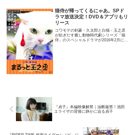
猫侍が帰ってくるにゃあ。SPド
ニュース
ラマ放送決定！DVD＆アプリもリ
リース
コワモテの剣豪・久太郎と白猫・玉之丞
が紡ぎだす癒し動物時代劇シリーズ「猫
侍」のスペシャルドラマが2016年2月に放
送されることが決定した。猫侍が帰って
くるにゃあ！スペシャルドラマ放送決定
「猫侍」は、“まだら鬼”の異名を持つコワ
モテの剣豪・斑...
『貞子』本編映像解禁｜油断厳禁！池田
エライザの背後に静かに迫る貞子
『RIDER TIME 仮面ライダーシノビ』に