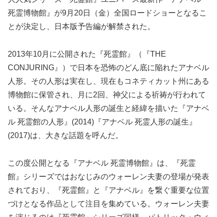
死霊博物館』が9月20日（金）全国ロードショーとなるこ
とが決定し、日本版予告編が解禁された。
2013年10月に公開された『死霊館』（『THE
CONJURING』）で日本を恐怖のどん底に陥れたアナベル
人形。その人形は実在し、現在もコネティカット州にある
博物館に保管され、月に2回、神父による祈祷が行われて
いる。そんなアナベル人形の誕生と経緯を描いた『アナベ
ル 死霊館の人形』(2014)『アナベル 死霊人形の誕生』
(2017)は、大きな話題を呼んだ。
この度公開となる『アナベル 死霊博物館』は、『死霊
館』シリーズではおなじみのウォーレン夫妻の登場が発表
されており、『死霊館』と『アナベル』を繋ぐ重要な位置
づけとなる作品として注目を集めている。ウォーレン夫妻