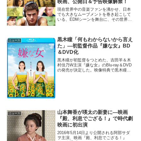
映画、公開日＆予告映像解禁！
現在世界中の音楽ファンを沸かせ、日本
でも大きなムーブメントを巻き起こして
いる、EDMシーンを舞台に、その世界で
成功を夢見る青年とその仲間たちの青春
を描いた映画『WE ARE YOUR
FRIENDS ウィー・アー・ユア・フレン
黒木瞳「何もわからないから言え
ズ』（PG-1...
ニュース
た」―初監督作品『嫌な女』BD
＆DVD化
黒木瞳が初監督をつとめた、吉田羊＆木
村佳乃W主演『嫌な女』のBlu-ray＆DVD
の発売が決定した。映像特典で黒木瞳が
西田征史と初監督のエピソードを振り返
る石田徹子(吉田羊)はストレートで司法試
験を合格し、弁護士となった才媛だが、
仕事も結婚...
山本舞香が瑛太の新妻に―映画
ニュース
『殿、利息でござる！』で時代劇
映画に初出演
2016年5月14日より公開される阿部サダ
ヲ主演、映画『殿、利息でござる！』