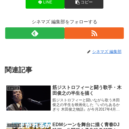
LINE
コピー
シネマズ 編集部をフォローする
シネマズ 編集部
関連記事
筋ジストロフィーと闘う歌手・木
ニュース
田俊之の半生を描く
筋ジストロフィーと闘いながら歌う木田
俊之の半生を映画化した『いのちあるか
ぎり 木田俊之物語』が今月2017年4月に
公開される。筋ジストロフィーと闘う歌
手・木田俊之の半生を描く本田(武田知大)
は1982年、智恵子と出会い結婚。子供も
EDMシーンを舞台に描く青春DJ
ニュース
生まれて幸...