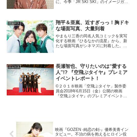
に、今季「JR SKI SKI」のイメージガー
ルをつとめるなど、注目を集める女優・
山本舞香が出演していることが明らかと
なった。殿、新妻が山本舞香でござる！
映画『殿、...
翔平＆亜嵐、近すぎっっ！胸ドキ
ニュース
な場面写真、大量到着
やまもり三香の同名人気コミックを実写
化する映画『ひるなかの流星』から、新
たな場面写真がシネマズに到着した。映
画『ひるなかの流星』場面写真、大量到
着！田舎でのんびりと暮らす高校1年生の
与謝野すずめ(永野芽郁)は、両親の海外転
勤を機に、東京に住...
長瀬智也、守りたいのは“愛する
ニュース
人”!? 『空飛ぶタイヤ』プレミア
イベントレポート！
©２０１８映画「空飛ぶタイヤ」製作委
員会2018年6月15日（金）公開の映画
『空飛ぶタイヤ』のプレミアイベント＆
完成披露試写会が、4月23日（月）に東
京・丸の内ピカデリーで開催された。イ
ベントには主演の長瀬智也を始め、ディ
ーン・フジオカ、高...
映画『GOZEN -純恋の剣-』優希美青イン
タビュー。不治の病を抱えるヒロイン役