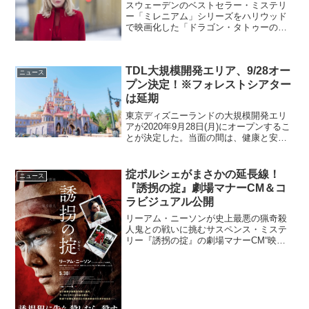
スウェーデンのベストセラー・ミステリ
ー「ミレニアム」シリーズをハリウッド
で映画化した「ドラゴン・タトゥーの
女」シリーズ最新作『蜘蛛の巣を払う
女』の公開が2019年1月11日（金）に決
定。リスベットの双子の妹カミラの因縁
TDL大規模開発エリア、9/28オー
を描いたこの物語の公開...
ニュース
プン決定！※フォレストシアター
は延期
東京ディズニーランドの大規模開発エリ
アが2020年9月28日(月)にオープンするこ
とが決定した。当面の間は、健康と安全
のための対策として新施設の利用人数の
制限などを実施し、慎重に運営する。東
京ディズニーランド大規模開発は、「フ
掟ポルシェがまさかの延長線！
ニュース
ァンタジーラン...
『誘拐の掟』劇場マナーCM＆コ
ラビジュアル公開
リーアム・ニーソンが史上最悪の猟奇殺
人鬼との戦いに挑むサスペンス・ミステ
リー『誘拐の掟』の劇場マナーCM“映画
館の掟”延長戦と特別ポスターが公開され
た。先日公開された好評だったロマンポ
ルシェ。の掟ポルシェの『映画館の掟』
こちらの企画が好評だ...