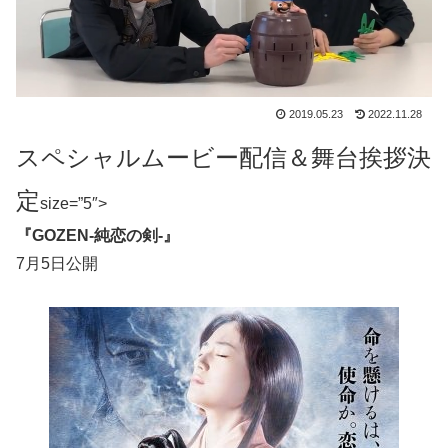
2019.05.23
2022.11.28
スペシャルムービー配信＆舞台挨拶決
定
size=”5″>
『GOZEN-純恋の剣-』
7月5日公開