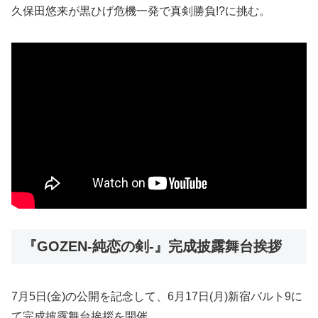
久保田悠来が黒ひげ危機一発で真剣勝負!?に挑む。
『GOZEN-純恋の剣-』完成披露舞台挨拶
7月5日(金)の公開を記念して、6月17日(月)新宿バルト9に
て完成披露舞台挨拶を開催。