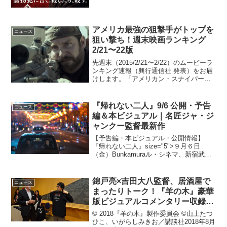
アメリカ最強の狙撃手がトップを
ニュース
狙い撃ち！週末映画ランキング
2/21〜22版
先週末（2015/2/21〜2/22）のムービーラ
ンキング速報（興行通信社 発表）をお届
けします。「アメリカン・スナイパー」
NEW!「テラスハウス クロージング・ド
ア」「ベイマックス」「ミュータント・
タートルズ」「映画 妖怪ウォッチ 誕生
『帰れない二人』9/6 公開・予告
ニュース
の...
編＆本ビジュアル｜名匠ジャ・ジ
ャンクー監督最新作
【予告編・本ビジュアル・公開情報】
『帰れない二人』size="5">９月６日
（金）Bunkamuraル・シネマ、新宿武蔵
野館ほか全国順次ロードショー第71回カ
ンヌ国際映画祭コンペティション部門正
式出品、中国の名匠ジャ・ジャンクー監
錦戸亮×吉田大八監督、居酒屋で
ニュース
督最新作と...
まったりトーク！『羊の木』豪華
版ビジュアルコメンタリー収録レ
ポート
© 2018『羊の木』製作委員会 ©山上たつ
ひこ、いがらしみきお／講談社2018年8月