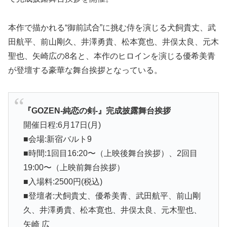
本作で描かれる“御前試合”に挑む侍を演じる犬飼貴丈、武
田航平、前山剛久、井澤勇貴、松本寛也、井俣太良、元木
聖也、矢崎広の8名と、本作のヒロインを演じる優希美青
が登壇する豪華な舞台挨拶となっている。
『GOZEN-純恋の剣-』完成披露舞台挨拶
開催日程:6月17日(月)
■会場:新宿バルト9
■時間:1回目16:20〜（上映後舞台挨拶）、2回目
19:00〜（上映前舞台挨拶）
■入場料:2500円(税込)
■登壇者:犬飼貴丈、優希美青、武田航平、前山剛
久、井澤勇貴、松本寛也、井俣太良、元木聖也、
矢崎 広