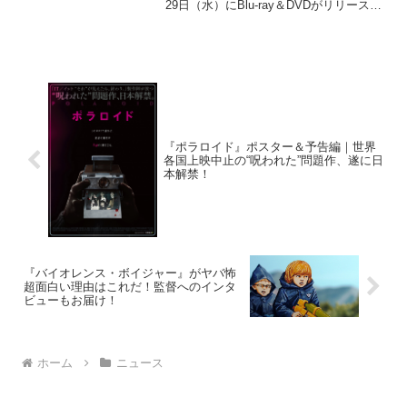
29日（水）にBlu-ray＆DVDがリリースさ
れる『羊の木』。その豪華版に収録され
る錦戸亮と吉田大八監督によるビジュア
ルコメンタリー収録の模様をお届けす...
『ポラロイド』ポスター＆予告編｜世界
各国上映中止の“呪われた”問題作、遂に日
本解禁！
『バイオレンス・ボイジャー』がヤバ怖
超面白い理由はこれだ！監督へのインタ
ビューもお届け！
ホーム
ニュース