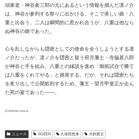
頭家老・神谷眞三郎の元にあるという情報を掴んだ凛ノ介
は、神谷が参列する祭りに出かける。そこで美しい娘・八
重と出会う。二人は瞬間的に惹かれ合うが、八重は他なら
ぬ神谷の娘であった。
心を乱しながらも隠密としての使命を全うしようとする凛
ノ介だったが、凛ノ介を隠密と疑う府月藩士・寺脇甚八郎
が神谷と手を組み、八重との縁談を進め「御前試合で勝て
ば八重をくれてやる」と挑発する。だが、それは隠密たち
を炙り出して公開処刑するため、藩主・望月甲斐正が企ん
だ死の宴であった――。
(C)2019 toei-movie-st
ニュース
GOZEN
久保田悠来
犬飼貴丈